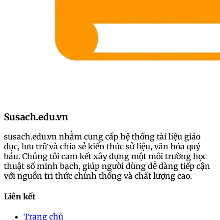
2025-08-15 10:20:01
Chia sẻ:
Facebook
X
Pinterest
Copy link
Roulette
8Day
là một trò chơi trực tuyến đầy hấp dẫn,
mang đến cơ hội thử vận may và trải nghiệm giải trí
đỉnh cao. Quay roulette 8day liền tay: May mắn đến
Susach.edu.vn
ngay trước mắt, bài viết này sẽ giúp bạn hiểu rõ hơn
về trò chơi, cách tham gia, cũng như những mẹo hay
để tối ưu hóa cơ hội chiến thắng.
susach.edu.vn nhằm cung cấp hệ thống tài liệu giáo
dục, lưu trữ và chia sẻ kiến thức sử liệu, văn hóa quý
Cách tham gia quay roulette 8day
báu. Chúng tôi cam kết xây dựng một môi trường học
thuật số minh bạch, giúp người dùng dễ dàng tiếp cận
hiệu quả
với nguồn tri thức chính thống và chất lượng cao.
Để bắt đầu, bạn cần nắm rõ các bước cơ bản để tham
Liên kết
gia trò chơi một cách suôn sẻ.
Trang chủ