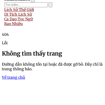
Lịch Sử Thế Giới
Di Tích Lịch Sử
Ca Dao Tục Ngữ
Bao Nhiêu
404
Lỗi
Không tìm thấy trang
Đường dẫn không tồn tại hoặc đã được gỡ bỏ. Đây chỉ là
trang thông báo.
Về trang chủ
Trang chủ
Quay roulette 8day liền