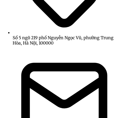
Hiểu rõ luật chơi
: Nắm chắc các loại cược như
cược trong (inside bets) và cược ngoài (outside
bets) để đưa ra lựa chọn phù hợp.
Kiểm soát ngân sách
– Xác định mức tiền cược
hàng ngày để hạn chế rủi ro tài chính.
Thử chiến lược cược
: Áp dụng các chiến thuật
Số 5 ngõ 219 phố Nguyễn Ngọc Vũ, phường Trung
như Martingale hoặc Fibonacci để tối ưu hóa
Hòa, Hà Nội, 100000
kết quả, nhưng hãy thử nghiệm cẩn thận.
Chọn bàn cược hợp lý
: Ưu tiên bàn có mức cược
tối thiểu thấp nếu bạn là người mới chơi.
Giữ tâm lý thoải mái
: Đừng để cảm xúc chi phối,
hãy chơi với tinh thần giải trí.
Lợi ích khi chơi roulette 8day trực tuyến
Lợi ích khi chơi roulette 8day trực
tuyến
Tham gia roulette 8day mang lại nhiều lợi ích độc