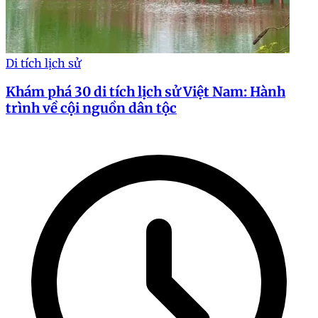
Di tích lịch sử
Khám phá 30 di tích lịch sử Việt Nam: Hành
trình về cội nguồn dân tộc