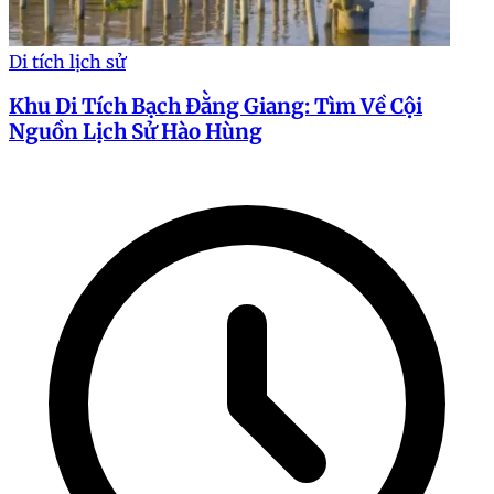
Di tích lịch sử
Khu Di Tích Bạch Đằng Giang: Tìm Về Cội
Nguồn Lịch Sử Hào Hùng