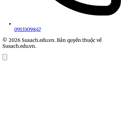
Thông
Đẩy trực tiếp ưu
Cần thực hiện kiểm tra
báo
đãi mới
một cách trực tiếp.
0913309847
Mã hóa cao, vân
Đơn giản nhưng dễ gặp
Bảo mật
© 2026 Susach.edu.vn. Bản quyền thuộc về
tay đăng nhập
tình trạng bị chặn.
Susach.edu.vn.
Ưu đãi
Hoàn tiền 1.5% +
Không có
đặc biệt
quà VIP
Tải app cado888 ngay hôm nay –
nhận thưởng độc quyền chỉ 24h
Tải app cado888 ngay hôm nay – nhận
thưởng độc quyền chỉ 24h
Nhận 50K miễn phí khi tải app trong 24 giờ đầu