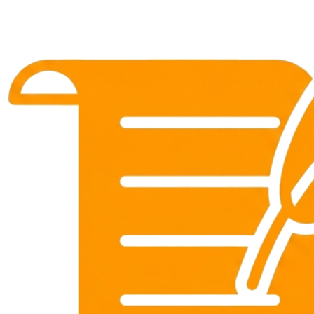
dẫn nhanh 1 phút nhận
thưởng hot
Đọc giả
•