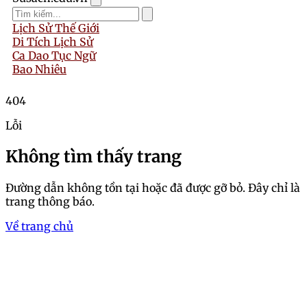
Lịch Sử Thế Giới
Di Tích Lịch Sử
Ca Dao Tục Ngữ
Bao Nhiêu
404
Lỗi
Không tìm thấy trang
Đường dẫn không tồn tại hoặc đã được gỡ bỏ. Đây chỉ là
trang thông báo.
Về trang chủ
Trang chủ
Tải app cado888- Hướng