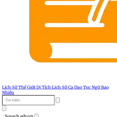
Lịch Sử Thế Giới
Di Tích Lịch Sử
Ca Dao Tục Ngữ
Bao
Nhiêu
Susach.edu.vn