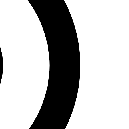
hế giới gái xinh dưới đây sẽ đưa bạn khám phá nét đẹp
rong hành trình khám phá vẻ đẹp khắp năm châu!
i về văn hóa và phong cách đa dạng. Hy vọng bạn đã có
 nhiều bộ sưu tập hấp dẫn khác!
 những bài viết sắc sảo tại Sử Sách.