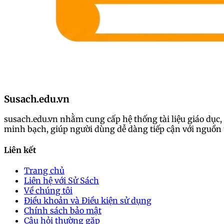
Susach.edu.vn
susach.edu.vn nhằm cung cấp hệ thống tài liệu giáo dục, 
minh bạch, giúp người dùng dễ dàng tiếp cận với nguồn t
Liên kết
Trang chủ
Liên hệ với Sử Sách
Về chúng tôi
Điều khoản và Điều kiện sử dụng
Chính sách bảo mật
Câu hỏi thường gặp