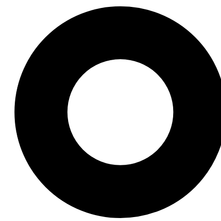
 đều mang đến những sắc thái riêng biệt. Bộ sưu tập ảnh t
iêm ngưỡng và cảm nhận sự cuốn hút của từng bức ảnh t
 thức vẻ đẹp từ nhiều quốc gia mà còn mở ra góc nhìn mớ
hia sẻ với bạn bè và theo dõi chúng tôi để khám phá thêm
 kinh nghiệm, đã truyền cảm hứng cho hàng ngàn người qua