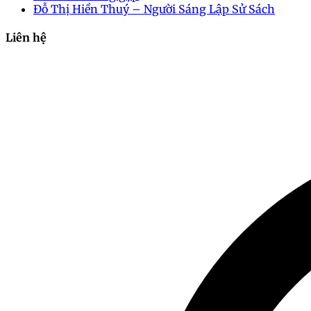
Đỗ Thị Hiền Thuý – Người Sáng Lập Sử Sách
Liên hệ
2024-10-16 10:16:58