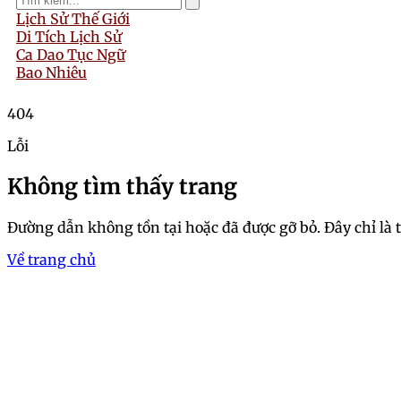
Lịch Sử Thế Giới
Di Tích Lịch Sử
Ca Dao Tục Ngữ
Bao Nhiêu
404
Lỗi
Không tìm thấy trang
Đường dẫn không tồn tại hoặc đã được gỡ bỏ. Đây chỉ là 
Về trang chủ
Trang chủ
Khám phá thế giới gái xin
Đọc Giả