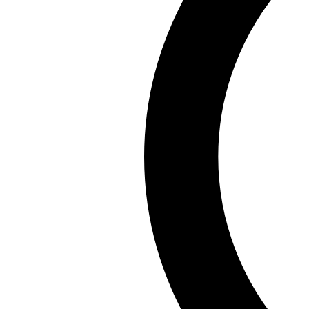
Chia sẻ:
Facebook
X
Pinterest
Copy link
Vẻ đẹp không có giới hạn và mỗi quốc gia trên thế giới
đa dạng từ nhiều nền văn hóa khác nhau. Hãy cùng ch
Những ảnh thế giới gái xinh không chỉ giúp bạn thưởng
những trải nghiệm thú vị qua bài viết này. Đừng quên c
Đọc Giả
Đọc Giả, bậc thầy tư duy đọc sách với hơn một thập kỷ
Xem tất cả bài viết của tác giả