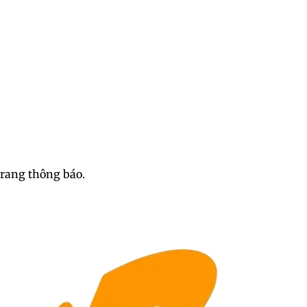
trang thông báo.
h qua những bức ảnh chất lư