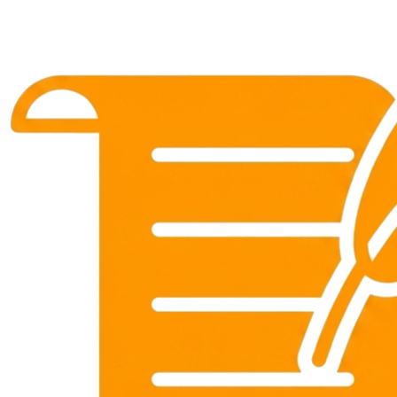
gà luôn chiến thắng trên
sàn đấu
Đọc Giả
•