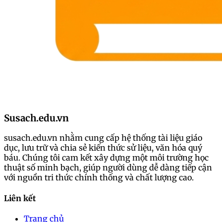
2024-08-17 10:52:48
Chia sẻ:
Facebook
X
Pinterest
Copy link
Xem vảy gà là một phương pháp phổ biến trong giới
chơi gà chọi để đánh giá khả năng thi đấu của gà.
Vảy gà được hình thành từ các lớp sừng trên da chân
Susach.edu.vn
gà và có thể cung cấp nhiều thông tin về giống gà,
sức khỏe và tính cách của chúng.
Hãy cùng
Trực tiếp
đá gà bình luận viên
khám phá các mẹo xem vảy gà
susach.edu.vn nhằm cung cấp hệ thống tài liệu giáo
hiệu quả.
dục, lưu trữ và chia sẻ kiến thức sử liệu, văn hóa quý
báu. Chúng tôi cam kết xây dựng một môi trường học
Vảy gà là gì?
thuật số minh bạch, giúp người dùng dễ dàng tiếp cận
với nguồn tri thức chính thống và chất lượng cao.
Liên kết
Vảy gà là lớp bảo vệ ngoài chân gà, giống như một
Trang chủ
chiếc giáp, giúp bảo vệ gà khỏi những tác động từ