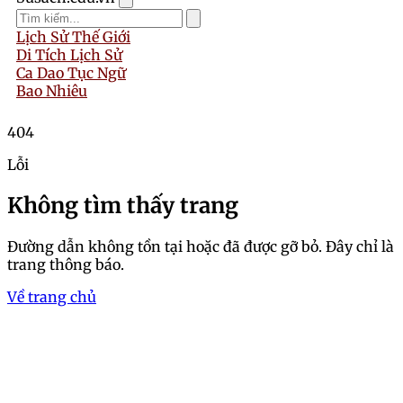
Lịch Sử Thế Giới
Di Tích Lịch Sử
Ca Dao Tục Ngữ
Bao Nhiêu
404
Lỗi
Không tìm thấy trang
Đường dẫn không tồn tại hoặc đã được gỡ bỏ. Đây chỉ là
trang thông báo.
Về trang chủ
Trang chủ
XIN88 – Nhà Cái Uy Tín