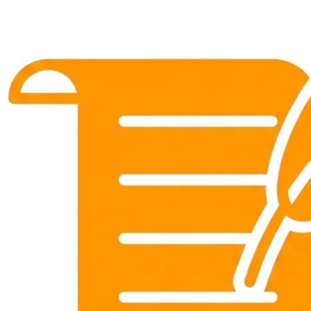
Với Hệ Thống Cá Cược Đá
Gà Đỉnh Cao
Đọc giả
•