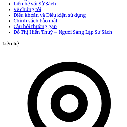
tuyến. Ra đời với mục tiêu mang lại trải nghiệm cá
Liên hệ với Sử Sách
cược an toàn và minh bạch, XIN88 đã nhanh chóng
Về chúng tôi
khẳng định vị thế của mình trong lòng người chơi.
Điều khoản và Điều kiện sử dụng
Chính sách bảo mật
Nhà cái này luôn nỗ lực cải tiến và phát triển công
Câu hỏi thường gặp
nghệ, nhằm cung cấp cho người dùng những sản
Đỗ Thị Hiền Thuý – Người Sáng Lập Sử Sách
phẩm và dịch vụ tốt nhất. Tầm nhìn không chỉ dừng
lại ở việc trở thành nhà cái hàng đầu mà còn muốn
Liên hệ
xây dựng một cộng đồng cá cược đáng tin cậy và bền
vững.
Với sự phát triển không ngừng, nền tảng đang
hướng đến việc mở rộng thị trường và nâng cao trải
nghiệm người dùng. Nhà cái này cam kết sẽ mang
đến những sản phẩm cá cược hiện đại và chất lượng,
đáp ứng nhu cầu ngày càng cao của game thủ.
Tìm hiểu sơ lược thông tin quan trọng về
sảnh cược online XIN88
Đâu là điểm thu hút người chơi