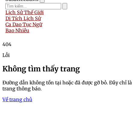
Lịch Sử Thế Giới
Di Tích Lịch Sử
Ca Dao Tục Ngữ
Bao Nhiêu
404
Lỗi
Không tìm thấy trang
Đường dẫn không tồn tại hoặc đã được gỡ bỏ. Đây chỉ là
trang thông báo.
Về trang chủ
Trang chủ
Xổ số KUWIN - Bí kíp