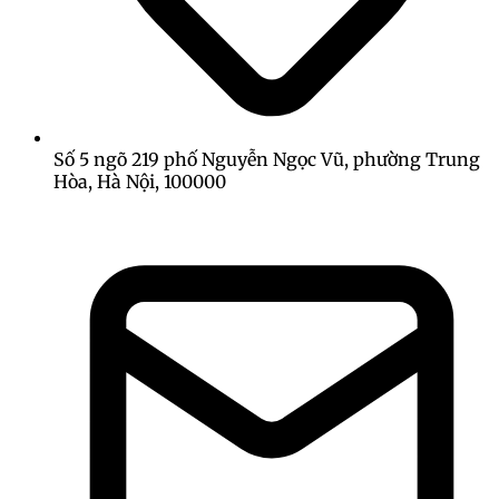
Với tỷ lệ trả thưởng cực cao, giao diện đẹp mắt, hàng
chục thể loại xổ số hấp dẫn và đặc biệt là cộng đồng
đông đảo người chơi mỗi ngày – KUWIN đang tạo
nên một vũ trụ xổ số sôi động mà bất kỳ cược thủ
nào cũng muốn góp mặt.
Số 5 ngõ 219 phố Nguyễn Ngọc Vũ, phường Trung
Không chỉ là chơi – mà là sống cùng nhịp
Hòa, Hà Nội, 100000
đập của từng con số
Một điểm mạnh của KU WIN là cảm xúc. Mỗi lần đặt
cược, bạn không chỉ chờ kết quả. Bạn hồi hộp, dự
đoán, đọc cầu, phân tích lịch sử, so sánh tỷ lệ, theo
trend... Chính cảm xúc ấy khiến người chơi có cảm
giác chơi như đầu tư, không đơn thuần là đỏ đen.
Nhiều thể loại xổ số – mỗi loại một chiến
thuật
Xổ số truyền thống (MB – MN – MT): Mở thưởng
hàng ngày, cược nhanh, dễ theo dõi.