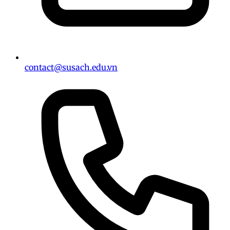
Xổ số siêu tốc 3P/5P: Tính theo phút, chơi liên tục, cực
phù hợp với cược thủ thích ra vào lệnh.
Lô xiên, lô đá, đầu – đuôi, ba càng: Nhiều tùy chọn
chơi giúp bạn nâng cấp chiến thuật.
Keno điện tử – Quốc tế: Mở thưởng theo từng giây,
contact@susach.edu.vn
phù hợp với người chơi thích tốc độ.
Tỷ lệ trả thưởng không đối thủ
So với mặt bằng chung, nhà cái đưa ra tỷ lệ cao hơn
10-20% cho từng loại cược. Cụ thể:
Lô 2 số trúng trả gấp 95 lần.
3 càng trúng ăn hơn 900 lần.
Bao lô 10 số vẫn giữ lợi nhuận cao, ít rủi ro.
Chính điều này giúp người chơi có khả năng gỡ gạc
và quay vòng vốn tốt hơn – điểm mà nhiều nền tảng
khác bỏ qua.
Bí kíp chơi xổ số KUWIN từ người trong