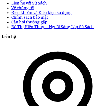
Xổ số KUWIN là gì mà hot đến vậy?
Liên hệ với Sử Sách
Về chúng tôi
Xổ số KUWIN là gì mà hot đến vậy?
Điều khoản và Điều kiện sử dụng
Chính sách bảo mật
Câu hỏi thường gặp
Không chỉ đơn thuần là nơi đánh đề online như một
Đỗ Thị Hiền Thuý – Người Sáng Lập Sử Sách
số nền tảng cũ kỹ, KUWIN xây dựng một hệ sinh thái
xổ số đổi thưởng đích thực – nơi mà bạn có thể trải
Liên hệ
nghiệm từ xổ số miền Bắc truyền thống, đến xổ số
siêu tốc 3 phút, lô tô hiện đại, Keno điện tử, lô xiên, lô
đá, đặc biệt và thậm chí cả... xổ số quốc tế.
Tất cả được bọc trong một giao diện cực kỳ gọn gàng,
đẹp mắt, tối ưu cho cả điện thoại và máy tính bảng.
Và điều tuyệt vời nhất? Nhà cái này không chỉ để bạn
chơi thử vận may, mà còn cho phép bạn trở thành
chuyên gia phân tích số liệu, kiếm tiền như một
trader trong lĩnh vực tài chính – nhưng thú vị và đầy
cảm xúc hơn nhiều.
Vì sao xổ số KUWIN khiến cược
thủ nghiện?