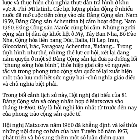
lược và thực hiện chủ nghĩa thực dân trả hình ở khu
vực Ả-Phi-Mĩ latinh. Các lực lượng phản động ở nhiều
nước đã mở cuộc tiến công vào các Đảng Cộng sản. Nam
1959, Đảng Cộng sản Achentina bị cấm hoạt động. Nam
1960, Đảng Cộng sản Marốc cũng bị cấm. Những người
cộng sản bị dàn áp khốc liệt ở Mỹ, Tây Ban Nha, Bồ Đào
Nha, Cộng hòa liên bang Đức, Italia, Hi Lap, Iran,
Gioocdani, Irác, Paragoay, Achentina, Xudang… Trong
tình hình như thế, những thế lực cơ hội, xét lại đang
nắm quyền ở một số Đảng Cộng sản lại đưa ra đường lối
“chung sống hòa bình”, thỏa hiệp giai cấp vỏ nguyên
tắc và trong phong trào cộng sản quốc tế lại xuất hiện
một trào lưu mới hết sức nguy hại -chủ nghĩa giáo điều
và chủ nghĩa biệt phải.
Trong bối cảnh lịch sử này, Hội nghị đại biểu của 81
Đảng Cộng sản và công nhân họp ở Matxcơva vào
tháng 11-1960. Đây là hội nghị lớn nhất từ trước đến nay
của phong trào cộng sản quốc tế.
Hội nghị Matxcơva năm 1960 đã khẳng định và kế thừa
những nội dung cơ bản của bản Tuyên bố năm 1957,
phát triển và bổ sung thêm một số luận điểm quan