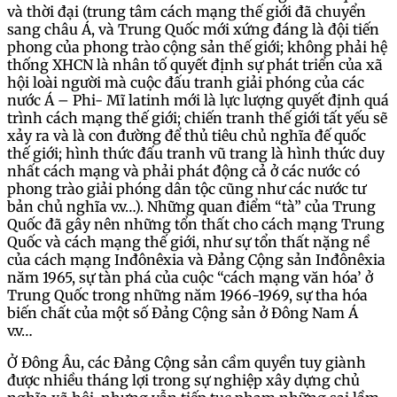
và thời đại (trung tâm cách mạng thế giới đã chuyển
sang châu Á, và Trung Quốc mới xứng đáng là đội tiến
phong của phong trào cộng sản thế giới; không phải hệ
thống XHCN là nhân tố quyết định sự phát triển của xã
hội loài người mà cuộc đấu tranh giải phóng của các
nước Á – Phi- Mĩ latinh mới là lực lượng quyết định quá
trình cách mạng thế giới; chiến tranh thế giới tất yếu sẽ
xảy ra và là con đường để thủ tiêu chủ nghĩa đế quốc
thế giới; hình thức đấu tranh vũ trang là hình thức duy
nhất cách mạng và phải phát động cả ở các nước có
phong trào giải phóng dân tộc cũng như các nước tư
bản chủ nghĩa v.v…). Những quan điểm “tà” của Trung
Quốc đã gây nên những tổn thất cho cách mạng Trung
Quốc và cách mạng thế giới, như sự tổn thất nặng nề
của cách mạng Inđônêxia và Đảng Cộng sản Inđônêxia
năm 1965, sự tàn phá của cuộc “cách mạng văn hóa’ ở
Trung Quốc trong những năm 1966-1969, sự tha hóa
biến chất của một số Đảng Cộng sản ở Đông Nam Á
v.v…
Ở Đông Âu, các Đảng Cộng sản cầm quyền tuy giành
được nhiều tháng lợi trong sự nghiệp xây dựng chủ