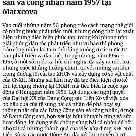
sản và công nhân năm 1957 tại
Matxcova
Vào cuối những năm 50, phong trào cách mạng thế giới
có những bước phát triển mới, nhưng đồng thời lại xuất
hiện những diễn biến phức tạp: trong khi phong trào
giải phóng dân tộc phát triển như vũ bão thì phong
trào công nhân lại tạm thời lắng xuống ở các nước tư
bản phát triển và đặc biệt, trong những năm 1956 –
1957, ở một số nước xã hội chủ nghĩa đã xảy ra một loạt
những cuộc khủng hoảng chính trị với những sai lầm
trong đường lối cải tạo XHCN và xây dựng cơ sở vật chất
của CNXH. Những sai lầm này đã tạo điều kiện cho kẻ
thù lợi dụng chống lại CNXH, mà tiêu biểu là cuộc bạo
động ở Hunggari năm 1956. Lợi dụng các nghị quyết
của Đại hội XX của Đảng Cộng sản Liên Xô về việc xóa
bỏ hậu quả của tệ sùng bái cá nhân để phá hoại sự
thống nhất của các Đảng Cộng sàn và công nhân, ở một
số Đảng Cộng sản, bọn xét lại hữu khuynh cũng và sức
hoạt động, lợi dụng việc chống sùng bái cá nhân để bôi
nhọ tất cả những thành quả của việc xây dựng XHCN ở
Liên Xô và các nước Đông Âu, dài xét lại nguyên lí cơ