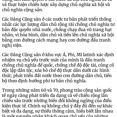
và thực hiện chiến lược xây dựng chủ nghĩa xã hội và
chủ nghĩa cộng sản.
Các Đảng Cộng sản ở các nước tư bản phát triển thống
nhất các lực lượng dân chủ rộng rãi chống chủ nghĩa tư
bản độc quyền nhà nước, chống chạy đua vũ trang hạt
nhân, vì hòa bình, dân chủ và tiến lên chủ nghĩa xã hội
bằng con đường cách mạng hay con đường đấu tranh
nghị viện.
Các Đảng Cộng sản ở khu vực Á, Phi, Mĩ latinh xác định
nhiệm vụ chủ yếu trước mát của mình là đấu tranh
chống chủ nghĩa đế quốc, chống chế độ độc tài, củng cố
độc lập dân tộc, xóa bỏ chế độ thực dân dưới các hình
thức, phát triển đất nước theo con đường dân chủ, tiến
bộ theo định hướng phi tư bản chủ nghĩa.
Trong những năm 60 và 70, phong trào cộng sản quốc
tế ngày càng phát triển đa dạng cả về chiều rộng lẫn
chiều sâu trước những biến đổi không ngừng của điều
kiện thực tế. Chính sự không chú ý đầy đủ đến sự khác
biệt và đa dạng, sự thiếu thông cảm, hiểu biết lẫn nhau
là một nguyên nhân khách quan chủ yếu của những