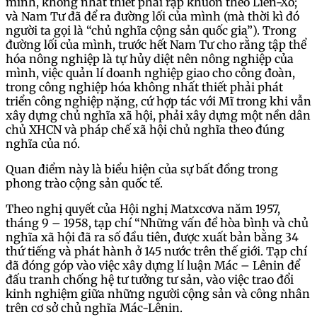
mình, không nhất thiết phải rập khuôn theo Liên-Xô;
và Nam Tư đã để ra đường lối của mình (mà thời kì đó
người ta gọi là “chủ nghĩa cộng sản quốc gia”). Trong
đường lối của mình, trước hết Nam Tư cho rằng tập thể
hóa nông nghiệp là tự hủy diệt nên nông nghiệp của
mình, việc quản lí doanh nghiệp giao cho công đoàn,
trong công nghiệp hóa không nhất thiết phải phát
triển công nghiệp nặng, cứ hợp tác với Mĩ trong khi vẫn
xây dựng chủ nghĩa xã hội, phải xây dựng một nền dân
chủ XHCN và pháp chế xã hội chủ nghĩa theo đúng
nghĩa của nó.
Quan điểm này là biểu hiện của sự bất đồng trong
phong trào cộng sản quốc tế.
Theo nghị quyết của Hội nghị Matxcơva năm 1957,
tháng 9 – 1958, tạp chí “Những vấn đề hòa bình và chủ
nghĩa xã hội đã ra số đầu tiên, được xuất bản bằng 34
thứ tiếng và phát hành ở 145 nước trên thế giới. Tạp chí
đã đóng góp vào việc xây dựng lí luận Mác – Lênin để
đấu tranh chống hệ tư tưởng tư sản, vào việc trao đổi
kinh nghiệm giữa những người cộng sản và công nhân
trên cơ sở chủ nghĩa Mác-Lênin.