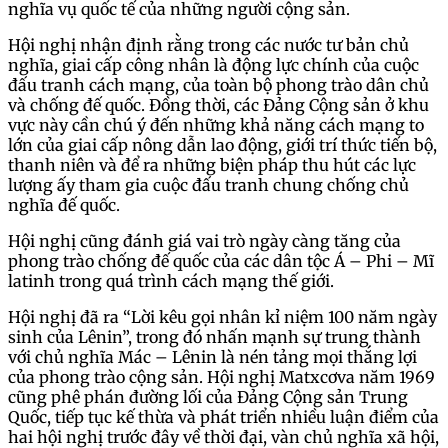
nghĩa vụ quốc tế của những người cộng sản.
Hội nghị nhận định rằng trong các nước tư bản chủ
nghĩa, giai cấp công nhân là động lực chính của cuộc
đấu tranh cách mạng, của toàn bộ phong trào dân chủ
và chống đế quốc. Đồng thời, các Đảng Cộng sản ở khu
vực này cần chú ý đến những khả năng cách mạng to
lớn của giai cấp nông dẫn lao động, giới trí thức tiến bộ,
thanh niên và để ra những biện pháp thu hút các lực
lượng ấy tham gia cuộc đấu tranh chung chống chủ
nghĩa đế quốc.
Hội nghị cũng đánh giá vai trò ngày càng tăng của
phong trào chống đế quốc của các dân tộc Á – Phi – Mĩ
latinh trong quá trình cách mạng thế giới.
Hội nghị đã ra “Lời kêu gọi nhân kỉ niệm 100 năm ngày
sinh của Lênin”, trong đó nhấn mạnh sự trung thành
với chủ nghĩa Mác – Lênin là nén tảng mọi thắng lợi
của phong trào cộng sản. Hội nghị Matxcơva năm 1969
cũng phê phán đường lối của Đảng Cộng sản Trung
Quốc, tiếp tục kế thừa và phát triển nhiều luận điểm của
hai hội nghị trước đây về thời đại, vàn chủ nghĩa xã hội,