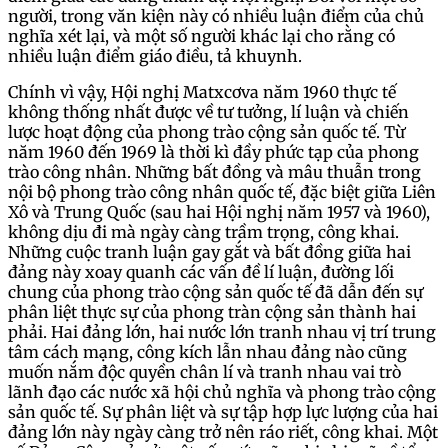
người, trong văn kiện này có nhiều luận điểm của chủ
nghĩa xét lại, và một số người khác lại cho rằng có
nhiều luận điểm giáo điều, tả khuynh.
Chính vì vậy, Hội nghị Matxcơva năm 1960 thực tế
không thống nhất được về tư tưởng, lí luận và chiến
lược hoạt động của phong trào cộng sản quốc tế. Từ
năm 1960 đến 1969 là thời kì đầy phức tạp của phong
trào công nhân. Những bất đồng và mâu thuẫn trong
nội bộ phong trào công nhân quốc tế, đặc biệt giữa Liên
Xô và Trung Quốc (sau hai Hội nghị năm 1957 và 1960),
không dịu đi mà ngày càng trầm trọng, công khai.
Những cuộc tranh luận gay gắt và bất đồng giữa hai
đảng này xoay quanh các vấn đề lí luận, đường lối
chung của phong trào cộng sản quốc tế đã dẫn đến sự
phân liệt thực sự của phong tràn cộng sản thành hai
phải. Hai đảng lớn, hai nước lớn tranh nhau vị trí trung
tâm cách mạng, công kích lẫn nhau đảng nào cũng
muốn nắm độc quyền chân lí và tranh nhau vai trò
lãnh đạo các nước xã hội chủ nghĩa và phong trào cộng
sản quốc tế. Sự phân liệt và sự tập hợp lực lượng của hai
đảng lớn này ngày càng trở nên ráo riết, công khai. Một