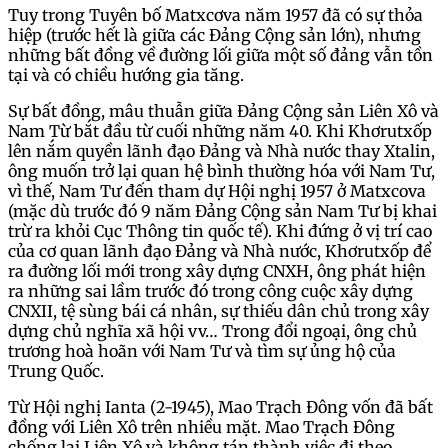
Tuy trong Tuyên bố Matxcơva năm 1957 đã có sự thỏa
hiệp (trước hết là giữa các Đảng Cộng sản lớn), nhưng
những bất đồng về đường lối giữa một số đảng vẫn tồn
tại và có chiều hướng gia tăng.
Sự bất đồng, mâu thuẫn giữa Đảng Cộng sản Liên Xô và
Nam Từ bắt đầu từ cuối những năm 40. Khi Khơrutxốp
lên nắm quyền lãnh đạo Đảng và Nhà nước thay Xtalin,
ông muốn trở lại quan hệ bình thường hóa với Nam Tư,
vì thế, Nam Tư đến tham dự Hội nghị 1957 ở Matxcova
(mặc dù trước đó 9 năm Đảng Cộng sản Nam Tư bị khai
trừ ra khỏi Cục Thông tin quốc tế). Khi đứng ở vị trí cao
của cơ quan lãnh đạo Đảng và Nhà nước, Khơrutxốp để
ra đường lối mới trong xây dựng CNXH, ông phát hiện
ra những sai lầm trước đó trong công cuộc xây dựng
CNXII, tệ sùng bái cá nhân, sự thiếu dân chủ trong xây
dựng chủ nghĩa xã hội vv… Trong đổi ngoại, ông chủ
trương hoà hoãn với Nam Tư và tìm sự ủng hộ của
Trung Quốc.
Từ Hội nghị Ianta (2-1945), Mao Trạch Đông vốn đã bất
đồng với Liên Xô trên nhiều mặt. Mao Trạch Đông
chống lại Liên Xô và không tán thành việc đi theo