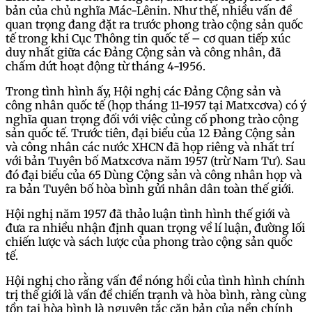
bản của chủ nghĩa Mác-Lênin. Như thế, nhiều vấn đề
quan trọng đang đặt ra trước phong trào cộng sản quốc
tế trong khi Cục Thông tin quốc tế – cơ quan tiếp xúc
duy nhất giữa các Đảng Cộng sản và công nhân, đã
chấm dứt hoạt động từ tháng 4-1956.
Trong tình hình ấy, Hội nghị các Đảng Cộng sản và
công nhân quốc tế (họp tháng 11-1957 tại Matxcơva) có ý
nghĩa quan trọng đối với việc củng cố phong trào cộng
sản quốc tế. Trước tiên, đại biểu của 12 Đảng Cộng sản
và công nhân các nước XHCN đã họp riêng và nhất trí
với bản Tuyên bố Matxcơva năm 1957 (trừ Nam Tư). Sau
đó đại biểu của 65 Dùng Cộng sản và công nhân họp và
ra bản Tuyên bố hòa bình gửi nhân dân toàn thế giới.
Hội nghị năm 1957 đã thảo luận tình hình thế giới và
đưa ra nhiều nhận định quan trọng về lí luận, đường lối
chiến lược và sách lược của phong trào cộng sản quốc
tế.
Hội nghị cho rằng vấn đề nóng hổi của tình hình chính
trị thế giới là vấn đề chiến tranh và hòa bình, ràng cùng
tồn tại hòa bình là nguyên tắc căn bản của nền chính