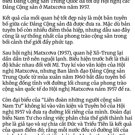
biểu Đảng Cộng sản Trung Quốc đã tới dự Hội nghị các
Đảng Cộng sản ở Matxcơva năm 1957.
Kết quả của mối quan hệ tốt đẹp này là một bản tuyên
bố giữa các Đảng Cộng sản đã được đưa ra. Mặc dù bản
tuyên bố còn nhiều điểm thỏa hiệp, nhưng dẫu sao đây
cũng là sự thống nhất của phong trào cộng sản trong
bối cảnh thế giới đẩy phức tạp.
Sau hội nghị Matxcơva (1957), quan hệ Xô-Trung lại
dần dần trở nên nguội lạnh. Biểu hiện trước hết là thái
độ khác nhau đối với Mĩ. Tuy kí vào văn kiện của Hội
nghị Matxcơva, nhưng Ban lãnh đạo Đảng Cộng sản
Trung Quốc từ mùa xuân năm 1960 bắt đầu tuyên bố
không đồng tỉnh với đường lối chung của phong trào
cộng sản quốc tế do Hội nghị Matxcơva nám 1957 đề ra.
Còn đại biểu của “Liên đoàn những người cộng sản
Nam Tư” không kí vào văn kiện và Tuyên bố của Hội
nghị 1957 và đưa ra đường lối riêng của mình. Đoàn đại
biểu Nam Tư cho rằng việc phân chia thế giới thành hai
phe là giả tạo và sự chia cắt Đức và Triều Tiên là kết quả
của quan điểm đó; rằng mỗi nước đều có đường lối của