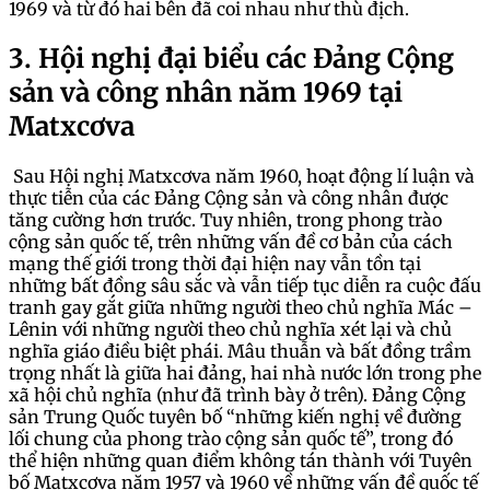
1969 và từ đó hai bên đã coi nhau như thù địch.
3. Hội nghị đại biểu các Đảng Cộng
sản và công nhân năm 1969 tại
Matxcơva
Sau Hội nghị Matxcơva năm 1960, hoạt động lí luận và
thực tiễn của các Đảng Cộng sản và công nhân được
tăng cường hơn trước. Tuy nhiên, trong phong trào
cộng sản quốc tế, trên những vấn đề cơ bản của cách
mạng thế giới trong thời đại hiện nay vẫn tồn tại
những bất đồng sâu sắc và vẫn tiếp tục diễn ra cuộc đấu
tranh gay gắt giữa những người theo chủ nghĩa Mác –
Lênin với những người theo chủ nghĩa xét lại và chủ
nghĩa giáo điều biệt phái. Mâu thuẫn và bất đồng trầm
trọng nhất là giữa hai đảng, hai nhà nước lớn trong phe
xã hội chủ nghĩa (như đã trình bày ở trên). Đảng Cộng
sản Trung Quốc tuyên bố “những kiến nghị về đường
lối chung của phong trào cộng sản quốc tế”, trong đó
thể hiện những quan điểm không tán thành với Tuyên
bố Matxcơva năm 1957 và 1960 về những vấn đề quốc tế