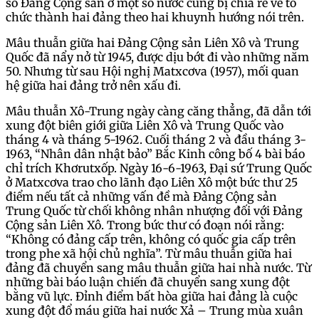
số Đảng Cộng sản ở một số nước cũng bị chia rẽ về tổ
chức thành hai đảng theo hai khuynh hướng nói trên.
Mâu thuẫn giữa hai Đảng Cộng sản Liên Xô và Trung
Quốc đã nẩy nở từ 1945, được dịu bớt đi vào những năm
50. Nhưng từ sau Hội nghị Matxcơva (1957), mối quan
hệ giữa hai đảng trở nên xấu đi.
Mâu thuẫn Xô-Trung ngày càng căng thẳng, đã dẫn tới
xung đột biên giới giữa Liên Xô và Trung Quốc vào
tháng 4 và tháng 5-1962. Cuối tháng 2 và đầu tháng 3-
1963, “Nhân dân nhật bảo” Bắc Kinh công bố 4 bài báo
chỉ trích Khơrutxốp. Ngày 16-6-1963, Đại sứ Trung Quốc
ở Matxcơva trao cho lãnh đạo Liên Xô một bức thư 25
điểm nếu tất cả những vấn đề mà Đảng Cộng sản
Trung Quốc từ chối không nhân nhượng đối với Đảng
Cộng sản Liên Xô. Trong bức thư có đoạn nói rằng:
“Không có đảng cấp trên, không có quốc gia cấp trên
trong phe xã hội chủ nghĩa”. Từ mâu thuẫn giữa hai
đảng đã chuyển sang mâu thuẫn giữa hai nhà nước. Từ
những bài báo luận chiến đã chuyển sang xung đột
bằng vũ lực. Đỉnh điểm bất hòa giữa hai đảng là cuộc
xung đột đổ máu giữa hai nước Xả – Trung mùa xuân