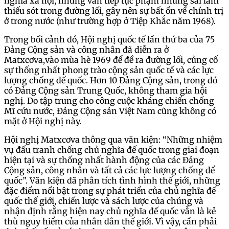
nghĩa xã hội, nhưng vẫn tiếp tục phạm những sai lầm
thiếu sót trong đường lối, gây nên sự bất ổn về chính trị
ở trong nước (như trường hợp ở Tiệp Khắc năm 1968).
Trong bối cảnh đó, Hội nghị quốc tế lần thứ ba của 75
Đảng Cộng sản và công nhân đã diễn ra ở
Matxcơva,vào mùa hè 1969 để đề ra đường lối, củng cố
sự thống nhất phong trào cộng sản quốc tế và các lực
lượng chống đế quốc. Hơn 10 Đảng Cộng sản, trong đó
có Đảng Cộng sản Trung Quốc, không tham gia hội
nghị. Do tập trung cho công cuộc kháng chiến chống
Mĩ cứu nước, Đảng Cộng sản Việt Nam cũng không có
mặt ở Hội nghị này.
Hội nghị Matxcơva thông qua văn kiện: “Những nhiệm
vụ đấu tranh chống chủ nghĩa đế quốc trong giai đoạn
hiện tại và sự thống nhất hành động của các Đảng
Cộng sản, công nhân và tất cả các lực lượng chống để
quốc”. Văn kiện đã phân tích tình hình thế giới, những
đặc điểm nổi bật trong sự phát triển của chủ nghĩa đế
quốc thế giới, chiến lược và sách lược của chúng và
nhận định rằng hiện nay chủ nghĩa đế quốc vẫn là kẻ
thù nguy hiểm của nhân dân thế giới. Vì vậy, cần phải