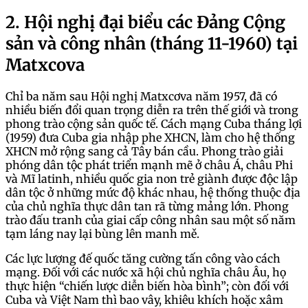
2. Hội nghị đại biểu các Đảng Cộng
sản và công nhân (tháng 11-1960) tại
Matxcova
Chỉ ba năm sau Hội nghị Matxcơva năm 1957, đã có
nhiều biến đổi quan trọng diễn ra trên thế giới và trong
phong trào cộng sản quốc tế. Cách mạng Cuba tháng lợi
(1959) đưa Cuba gia nhập phe XHCN, làm cho hệ thống
XHCN mở rộng sang cả Tây bán cầu. Phong trào giải
phóng dân tộc phát triển mạnh mẽ ở châu Á, châu Phi
và Mĩ latinh, nhiều quốc gia non trẻ giành được độc lập
dân tộc ở những mức độ khác nhau, hệ thống thuộc địa
của chủ nghĩa thực dân tan rã từng mảng lớn. Phong
trào đấu tranh của giai cấp công nhân sau một số năm
tạm láng nay lại bùng lên manh mě.
Các lực lượng đế quốc tăng cường tấn công vào cách
mạng. Đối với các nước xã hội chủ nghĩa châu Âu, họ
thực hiện “chiến lược diễn biến hòa bình”; còn đối với
Cuba và Việt Nam thì bao vây, khiêu khích hoặc xâm