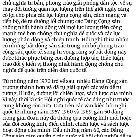
chủ nghĩa tư bản, phong trào giải phóng dân tộc, về sự
thay đổi tương quan lực lượng trên thế giới ngày càng
có lợi cho phía các lực lượng cộng sản, cách mạng và
tiến bộ, đề ra đường lối chung: các Đảng Cộng sản
thống nhất hành động với mọi lực lượng tiến công
mạnh mẽ hơn chống chủ nghĩa đế quốc và các lực
lượng phản động và chiến tranh. Hội nghị thừa nhận
có những bất động sâu sắc trong nội bộ phong trào
cộng sản quốc tế, song hi vọng rằng sự bất đồng này
được khắc phục bằng con đường hợp tác, thảo luận,
trao đổi ý kiến vị thống nhất hành động chống chủ
nghĩa đế quốc trên diễn đàn quốc tế.
Từ những năm 1970 trở về sau, nhiều Đảng Cộng sản
trưởng thành hơn và đã tự giải quyết các vấn đề tư
tưởng, lí luận, đường lối chiến lược, sách lược của mình.
Vì vậy, thời kì các Hội nghị quốc tế các đảng như trước
cũng không còn nữa. Dựa trên các văn kiện hội nghị
quốc tế những năm 1957, 1960 và 1969, gần 50 đảng
trong giai đoạn này đã thông qua cương lĩnh mới hoặc
sửa đổi cương lĩnh, điều chỉnh chiến lược và sách lược
hoạt động của mình. Đầu những năm 60, các Đảng
Cộng sản cầm quyền ở các nước xã hội chủ nghĩa để ra