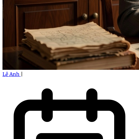
Lê Anh
|