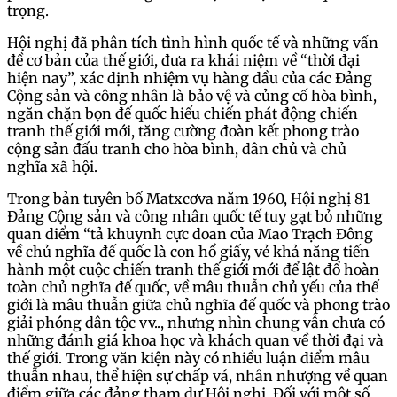
trọng.
Hội nghị đã phân tích tình hình quốc tế và những vấn
đề cơ bản của thế giới, đưa ra khái niệm về “thời đại
hiện nay”, xác định nhiệm vụ hàng đầu của các Đảng
Cộng sản và công nhân là bảo vệ và củng cố hòa bình,
ngăn chặn bọn đế quốc hiếu chiến phát động chiến
tranh thế giới mới, tăng cường đoàn kết phong trào
cộng sản đấu tranh cho hòa bình, dân chủ và chủ
nghĩa xã hội.
Trong bản tuyên bố Matxcơva năm 1960, Hội nghị 81
Đảng Cộng sản và công nhân quốc tế tuy gạt bỏ những
quan điểm “tả khuynh cực đoan của Mao Trạch Đông
về chủ nghĩa đế quốc là con hổ giấy, vẻ khả năng tiến
hành một cuộc chiến tranh thế giới mới để lật đổ hoàn
toàn chủ nghĩa đế quốc, về mâu thuẫn chủ yếu của thế
giới là mâu thuẫn giữa chủ nghĩa đế quốc và phong trào
giải phóng dân tộc vv.., nhưng nhìn chung vẫn chưa có
những đánh giá khoa học và khách quan về thời đại và
thế giới. Trong văn kiện này có nhiều luận điểm mâu
thuẫn nhau, thể hiện sự chấp vá, nhân nhượng về quan
điểm giữa các đảng tham dự Hội nghị. Đối với một số