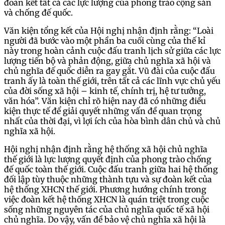
đoàn kết tất cả các lực lượng của phong trào cộng sản
và chống đế quốc.
Văn kiện tổng kết của Hội nghị nhận định rằng: “Loài
người đã bước vào một phần ba cuối cùng của thế kỉ
này trong hoàn cảnh cuộc đấu tranh lịch sử giữa các lực
lượng tiến bộ và phản động, giữa chủ nghĩa xã hội và
chủ nghĩa đế quốc diễn ra gay gắt. Vũ đài của cuộc đấu
tranh ấy là toàn thế giới, trên tất cả các lĩnh vực chủ yếu
của đời sống xã hội – kinh tế, chính trị, hệ tư tưởng,
văn hóa”. Văn kiện chỉ rõ hiện nay đã có những điều
kiện thực tế để giải quyết những vấn đề quan trọng
nhất của thời đại, vì lợi ích của hòa bình dân chủ và chủ
nghĩa xã hội.
Hội nghị nhận định rằng hệ thống xã hội chủ nghĩa
thế giới là lực lượng quyết định của phong trào chống
đế quốc toàn thế giới. Cuộc đấu tranh giữa hai hệ thống
đối lập tùy thuộc những thành tựu và sự đoàn kết của
hệ thống XHCN thế giới. Phương hướng chính trong
việc đoàn kết hệ thống XHCN là quán triệt trong cuộc
sống những nguyên tác của chủ nghĩa quốc tế xã hội
chủ nghĩa. Do vậy, vấn đề bảo vệ chủ nghĩa xã hội là