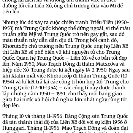
đường lối của Liên Xô, ông chủ trương dựa vào Mĩ để
tiến lên.
Nhưng lúc đó xảy ra cuộc chiến tranh Triều Tiên (1950-
1953) mà Trung Quốc không thể đứng ngoài, vì thế mâu
thuẫn giữa Mỹ và Trung Quốc trở nên gay gắt, sau đó
mâu thuẫn này dẫn dẫn dịu đi. Trong bối cảnh đó,
Khơrutxốp chủ trương nếu Trung Quốc ủng hộ Liên Xô
thì Liên Xô sẽ phổ biển vũ khí nguyên tử cho Trung
Quốc. Quan hệ Trung Quốc – Liên Xô về cơ bản tốt đẹp
lên. Năm 1950, Mao Trạch Đông đi thăm Matxcơva và
hiệp ước Xô-Trung được kí kết ngày 14-2-1950. Ngay sau
khi Xtalin mất việc Khơrutxốp đi thăm Trung Quốc (10-
1954) và kí kết trả lại các công ti hỗn hợp Xô-Trung cho
Trung Quốc (12-10-1954) – các công ti này được thành
lập những năm 1950 – 1951, cho thấy mối bang giao
giữa hai nước xã hội chủ nghĩa lớn nhất ngày càng tốt
đẹp lên.
Tháng 10 và tháng 11-1956, Đảng Cộng sản Trung Quốc
đã tàn thành thái độ của Liên Xô đối với sự kiện 1956 ở
Hunggari. Tháng 11-1956, Mao Trạch Đông và đoàn đại