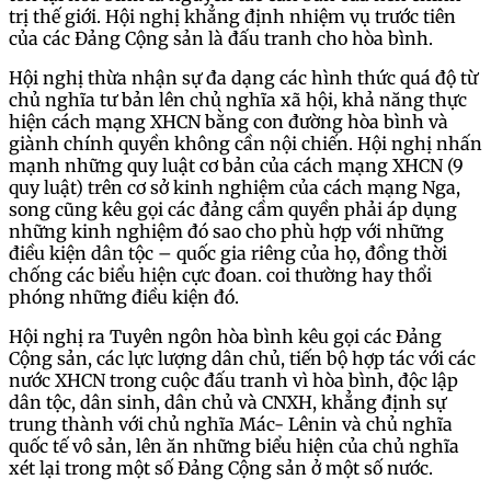
trị thế giới. Hội nghị khẳng định nhiệm vụ trước tiên
của các Đảng Cộng sản là đấu tranh cho hòa bình.
Hội nghị thừa nhận sự đa dạng các hình thức quá độ từ
chủ nghĩa tư bản lên chủ nghĩa xã hội, khả năng thực
hiện cách mạng XHCN bằng con đường hòa bình và
giành chính quyền không cần nội chiến. Hội nghị nhấn
mạnh những quy luật cơ bản của cách mạng XHCN (9
quy luật) trên cơ sở kinh nghiệm của cách mạng Nga,
song cũng kêu gọi các đảng cầm quyền phải áp dụng
những kinh nghiệm đó sao cho phù hợp với những
điều kiện dân tộc – quốc gia riêng của họ, đồng thời
chống các biểu hiện cực đoan. coi thường hay thổi
phóng những điều kiện đó.
Hội nghị ra Tuyên ngôn hòa bình kêu gọi các Đảng
Cộng sản, các lực lượng dân chủ, tiến bộ hợp tác với các
nước XHCN trong cuộc đấu tranh vì hòa bình, độc lập
dân tộc, dân sinh, dân chủ và CNXH, khẳng định sự
trung thành với chủ nghĩa Mác- Lênin và chủ nghĩa
quốc tế vô sản, lên ăn những biểu hiện của chủ nghĩa
xét lại trong một số Đảng Cộng sản ở một số nước.