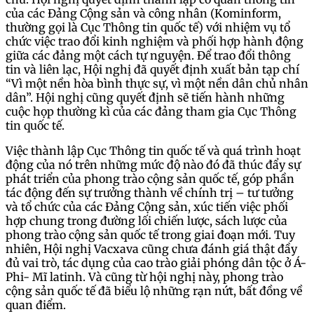
của các Đảng Cộng sản và công nhân (Kominform,
thường gọi là Cục Thông tin quốc tế) với nhiệm vụ tổ
chức việc trao đổi kinh nghiệm và phối hợp hành động
giữa các đảng một cách tự nguyện. Để trao đổi thông
tin và liên lạc, Hội nghị đã quyết định xuất bản tạp chí
“Vì một nền hòa bình thực sự, vì một nền dân chủ nhân
dân”. Hội nghị cũng quyết định sẽ tiến hành những
cuộc họp thường kì của các đảng tham gia Cục Thông
tin quốc tế.
Việc thành lập Cục Thông tin quốc tế và quá trình hoạt
động của nó trên những mức độ nào đó đã thúc đẩy sự
phát triển của phong trào cộng sản quốc tế, góp phần
tác động đến sự trưởng thành về chính trị – tư tưởng
và tổ chức của các Đảng Cộng sản, xúc tiến việc phối
hợp chung trong đường lối chiến lược, sách lược của
phong trào cộng sản quốc tế trong giai đoạn mới. Tuy
nhiên, Hội nghị Vacxava cũng chưa đánh giá thật đầy
đủ vai trò, tác dụng của cao trào giải phóng dân tộc ở Á-
Phi- Mĩ latinh. Và cũng từ hội nghị này, phong trào
cộng sản quốc tế đã biểu lộ những rạn nứt, bất đồng về
quan điểm.