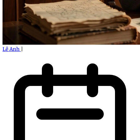
Lê Anh
|