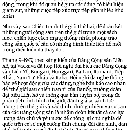
động, trong khi đó quan hệ giữa các đảng có biểu hiện
giảm sút, những cuộc tiếp xúc trực tiếp gặp nhiều khó
khăn.
Như vậy, sau Chiến tranh thế giới thứ hai, để đoàn kết
những người cộng sản trên thế giới trong một sách
lược, chiến lược cách mạng thống nhất, phong trào
cộng sản quốc tế cần có những hình thức liên hệ mới
trong điều kiện đã thay đổi.
Tháng 9-1947, theo sáng kiến của Đảng Cộng sản Liên
Xô, tại Vacxava đã họp Hội nghị đại biểu các Đảng Cộng
sản Liên Xô, Bungari, Hunggari, Ba Lan, Rumani, Tiệp
Khắc, Nam Tư, Pháp và Italia. Hội nghị đã nghe thông
báo về hoạt động của các đảng, nghe bản báo cáo nhan
để “thế giới sau chiến tranh” của Đanốp, trưởng đoàn
đại biểu Liên Xô và thông qua bản tuyên bố, trong đó
phân tích tình hình thế giới, đánh giá so sánh lực
lượng trên thế giới và xác định những nhiệm vụ cơ bản
của các Đảng Cộng sản là nhằm đoàn kết tất cả các lực
lượng dân chủ và yêu nước để chống lại chủ nghĩa đế
quốc trên cơ sở một cương lĩnh chung đòi dân sinh, dân
chủ. Hội nghị quyết định thành lập cơ quan thông tin