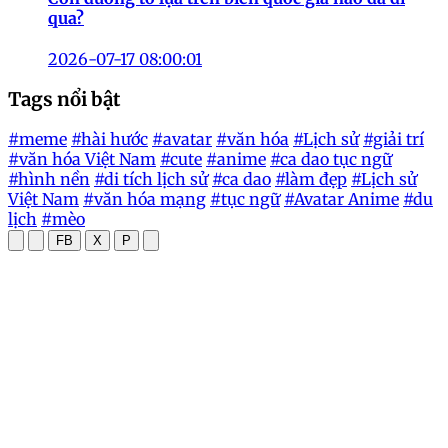
qua?
2026-07-17 08:00:01
Tags nổi bật
#meme
#hài hước
#avatar
#văn hóa
#Lịch sử
#giải trí
#văn hóa Việt Nam
#cute
#anime
#ca dao tục ngữ
#hình nền
#di tích lịch sử
#ca dao
#làm đẹp
#Lịch sử
Việt Nam
#văn hóa mạng
#tục ngữ
#Avatar Anime
#du
lịch
#mèo
FB
X
P