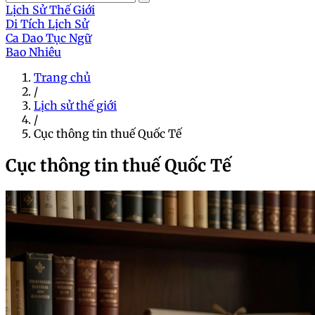
Lịch Sử Thế Giới
Di Tích Lịch Sử
Ca Dao Tục Ngữ
Bao Nhiêu
Trang chủ
/
Lịch sử thế giới
/
Cục thông tin thuế Quốc Tế
Cục thông tin thuế Quốc Tế