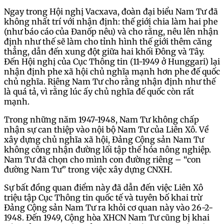
Ngay trong Hội nghị Vacxava, đoàn đại biểu Nam Tư đã
không nhất trí với nhận định: thế giới chia làm hai phe
(như báo cáo của Đanốp nêu) và cho rằng, nêu lên nhận
định như thế sẽ làm cho tỉnh hình thế giới thêm căng
thẳng, dẫn đến xung đột giữa hai khối Đông và Tây.
Đến Hội nghị của Cục Thông tin (11-1949 ở Hunggari) lại
nhận định phe xã hội chủ nghĩa mạnh hơn phe đế quốc
chủ nghĩa. Riêng Nam Tư cho rằng nhận định như thế
là quá tả, vì rằng lúc ấy chủ nghĩa đế quốc còn rất
mạnh.
Trong những năm 1947-1948, Nam Tư không chấp
nhận sự can thiệp vào nội bộ Nam Tư của Liên Xô. Về
xây dựng chủ nghĩa xã hội, Đảng Cộng sản Nam Tư
không công nhận đường lối tập thể hóa nông nghiệp.
Nam Tư đã chọn cho mình con đường riêng – “con
đường Nam Tư” trong việc xây dựng CNXH.
Sự bất đồng quan điểm này đã dẫn đến việc Liên Xô
triệu tập Cục Thông tin quốc tế và tuyên bố khai trừ
Đảng Cộng sản Nam Tư ra khỏi cơ quan này vào 26-2-
1948. Đến 1949, Cộng hòa XHCN Nam Tư cũng bị khai