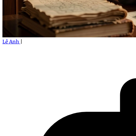
Lê Anh
|