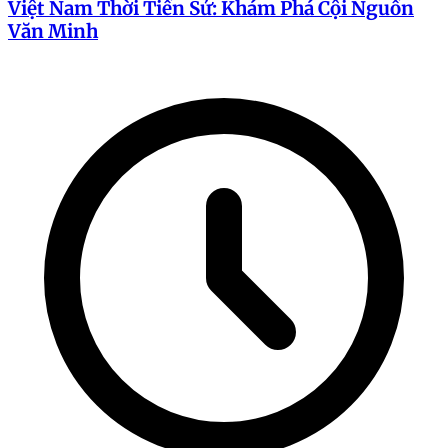
Việt Nam Thời Tiền Sử: Khám Phá Cội Nguồn
Văn Minh