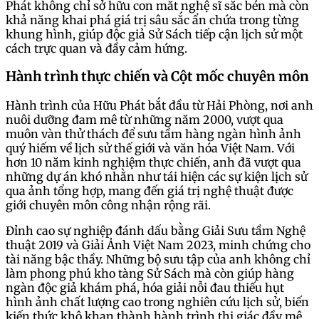
Phát không chỉ sở hữu con mắt nghệ sĩ sắc bén mà còn
khả năng khai phá giá trị sâu sắc ẩn chứa trong từng
khung hình, giúp độc giả Sử Sách tiếp cận lịch sử một
cách trực quan và đầy cảm hứng.
Hành trình thực chiến và Cột mốc chuyên môn
Hành trình của Hữu Phát bắt đầu từ Hải Phòng, nơi anh
nuôi dưỡng đam mê từ những năm 2000, vượt qua
muôn vàn thử thách để sưu tầm hàng ngàn hình ảnh
quý hiếm về lịch sử thế giới và văn hóa Việt Nam. Với
hơn 10 năm kinh nghiệm thực chiến, anh đã vượt qua
những dự án khó nhằn như tái hiện các sự kiện lịch sử
qua ảnh tổng hợp, mang đến giá trị nghệ thuật được
giới chuyên môn công nhận rộng rãi.
Đỉnh cao sự nghiệp đánh dấu bằng Giải Sưu tầm Nghệ
thuật 2019 và Giải Ảnh Việt Nam 2023, minh chứng cho
tài năng bậc thầy. Những bộ sưu tập của anh không chỉ
làm phong phú kho tàng Sử Sách mà còn giúp hàng
ngàn độc giả khám phá, hóa giải nỗi đau thiếu hụt
hình ảnh chất lượng cao trong nghiên cứu lịch sử, biến
kiến thức khô khan thành hành trình thị giác đầy mê