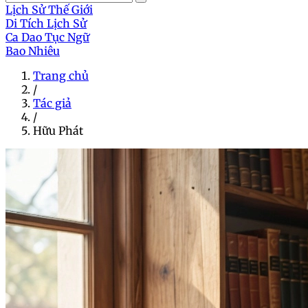
Lịch Sử Thế Giới
Di Tích Lịch Sử
Ca Dao Tục Ngữ
Bao Nhiêu
Trang chủ
/
Tác giả
/
Hữu Phát