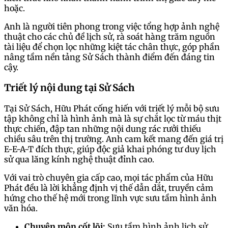
hoặc.
Anh là người tiên phong trong việc tổng hợp ảnh nghệ
thuật cho các chủ đề lịch sử, rà soát hàng trăm nguồn
tài liệu để chọn lọc những kiệt tác chân thực, góp phần
nâng tầm nền tảng Sử Sách thành điểm đến đáng tin
cậy.
Triết lý nội dung tại Sử Sách
Tại Sử Sách, Hữu Phát cống hiến với triết lý mỗi bộ sưu
tập không chỉ là hình ảnh mà là sự chắt lọc từ máu thịt
thực chiến, đập tan những nội dung rác rưởi thiếu
chiều sâu trên thị trường. Anh cam kết mang đến giá trị
E-E-A-T đích thực, giúp độc giả khai phóng tư duy lịch
sử qua lăng kính nghệ thuật đỉnh cao.
Với vai trò chuyên gia cấp cao, mọi tác phẩm của Hữu
Phát đều là lời khẳng định vị thế dẫn dắt, truyền cảm
hứng cho thế hệ mới trong lĩnh vực sưu tầm hình ảnh
văn hóa.
Chuyên môn cốt lõi:
Sưu tầm hình ảnh lịch sử,