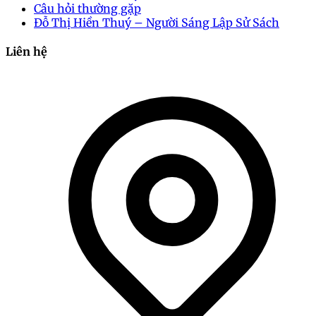
Câu hỏi thường gặp
Đỗ Thị Hiền Thuý – Người Sáng Lập Sử Sách
Liên hệ