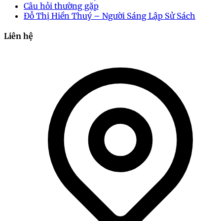
Câu hỏi thường gặp
Đỗ Thị Hiền Thuý – Người Sáng Lập Sử Sách
Liên hệ