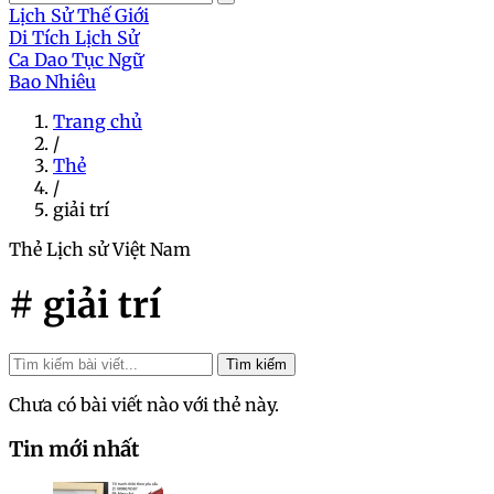
Lịch Sử Thế Giới
Di Tích Lịch Sử
Ca Dao Tục Ngữ
Bao Nhiêu
Trang chủ
/
Thẻ
/
giải trí
Thẻ
Lịch sử Việt Nam
# giải trí
Tìm kiếm
Chưa có bài viết nào với thẻ này.
Tin mới nhất