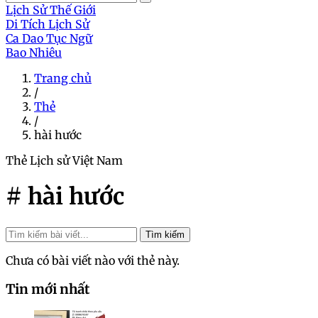
Lịch Sử Thế Giới
Di Tích Lịch Sử
Ca Dao Tục Ngữ
Bao Nhiêu
Trang chủ
/
Thẻ
/
hài hước
Thẻ
Lịch sử Việt Nam
# hài hước
Tìm kiếm
Chưa có bài viết nào với thẻ này.
Tin mới nhất