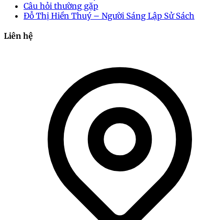
Câu hỏi thường gặp
Đỗ Thị Hiền Thuý – Người Sáng Lập Sử Sách
Liên hệ