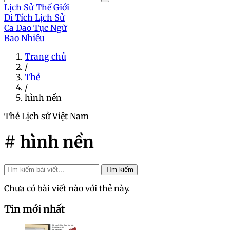
Lịch Sử Thế Giới
Di Tích Lịch Sử
Ca Dao Tục Ngữ
Bao Nhiêu
Trang chủ
/
Thẻ
/
hình nền
Thẻ
Lịch sử Việt Nam
# hình nền
Tìm kiếm
Chưa có bài viết nào với thẻ này.
Tin mới nhất