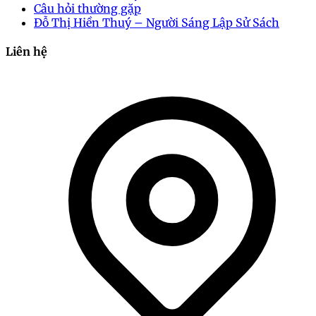
Câu hỏi thường gặp
Đỗ Thị Hiền Thuý – Người Sáng Lập Sử Sách
Liên hệ