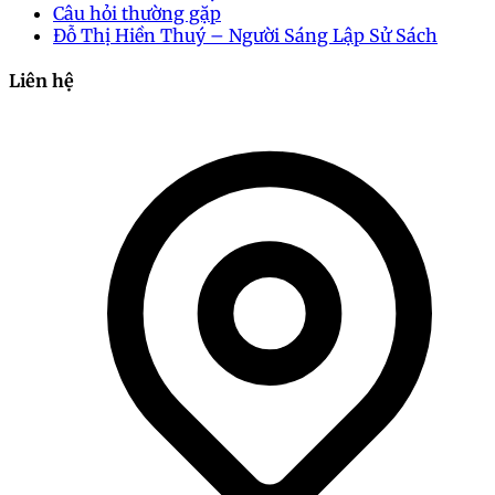
Câu hỏi thường gặp
Đỗ Thị Hiền Thuý – Người Sáng Lập Sử Sách
Liên hệ