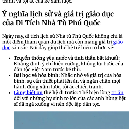
tranh và tội ác của kẻ xâm lược.
Ý nghĩa lịch sử và giá trị giáo dục
của Di Tích Nhà Tù Phú Quốc
Ngày nay, di tích lịch sử Nhà tù Phú Quốc không chỉ là
một điểm tham quan du lịch mà còn mang giá trị
giáo
dục
sâu sắc. Nơi đây giúp thế hệ trẻ hiểu rõ hơn về:
Truyền thống yêu nước và tinh thần bất khuất:
Khẳng định ý chí kiên cường, không lùi bước của
dân tộc Việt Nam trước kẻ thù.
Bài học về hòa bình:
Nhắc nhở về giá trị của hòa
bình, sự cần thiết phải lên án và ngăn chặn mọi
hành động xâm lược, tội ác chiến tranh.
Lòng biết ơn
thế hệ đi trước:
Thể hiện lòng
tri ân
đối với những hy sinh to lớn của các anh hùng liệt
sĩ đã ngã xuống vì nền độc lập dân tộc.