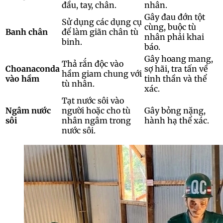
đầu, tay, chân.
nhân.
Gây đau đớn tột
Sử dụng các dụng cụ
cùng, buộc tù
Banh chân
để làm giãn chân tù
nhân phải khai
binh.
báo.
Gây hoang mang,
Thả rắn độc vào
Choanaconda
sợ hãi, tra tấn về
hầm giam chung với
vào hầm
tinh thần và thể
tù nhân.
xác.
Tạt nước sôi vào
Ngâm nước
người hoặc cho tù
Gây bỏng nặng,
sôi
nhân ngâm trong
hành hạ thể xác.
nước sôi.