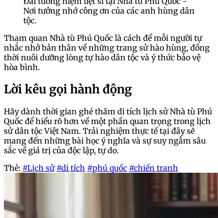
Đài tưởng niệm liệt sĩ tại Nhà tù Phú Quốc -
Nơi tưởng nhớ công ơn của các anh hùng dân
tộc.
Tham quan Nhà tù Phú Quốc là cách để mỗi người tự
nhắc nhở bản thân về những trang sử hào hùng, đồng
thời nuôi dưỡng lòng tự hào dân tộc và ý thức bảo vệ
hòa bình.
Lời kêu gọi hành động
Hãy dành thời gian ghé thăm di tích lịch sử Nhà tù Phú
Quốc để hiểu rõ hơn về một phần quan trọng trong lịch
sử dân tộc Việt Nam. Trải nghiệm thực tế tại đây sẽ
mang đến những bài học ý nghĩa và sự suy ngẫm sâu
sắc về giá trị của độc lập, tự do.
Thẻ:
#Lịch sử
#di tích
#phú quốc
#chiến tranh