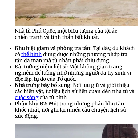
Nhà tù Phú Quốc, một biểu tượng của tội ác
chiến tranh và tinh thần bất khuất.
Khu biệt giam và phòng tra tấn:
Tại đây, du khách
có
thể hình
dung được những phương pháp tra
tấn dã man mà tù nhân phải chịu đựng.
Đài tưởng niệm liệt sĩ:
Một không gian trang
nghiêm để tưởng nhớ những người đã hy sinh vì
độc lập, tự do của Tổ quốc.
Nhà trưng bày bổ sung:
Nơi lưu giữ và giới thiệu
các hiện vật, tư liệu lịch sử liên quan đến nhà tù và
cuộc sống
của tù binh.
Phân khu B2:
Một trong những phân khu tàn
khốc nhất, nơi ghi lại nhiều câu chuyện lịch sử
xúc động.