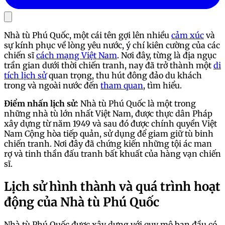
Nhà tù Phú Quốc, một cái tên gợi lên nhiều
cảm xúc
và
sự kính phục về lòng yêu nước, ý chí kiên cường của các
chiến sĩ
cách mạng Việt Nam
. Nơi đây, từng là địa ngục
trần gian dưới thời chiến tranh, nay đã trở thành một
di
tích lịch sử
quan trọng, thu hút đông đảo du khách
trong và ngoài nước đến
tham quan
, tìm hiểu.
Điểm nhấn lịch sử:
Nhà tù Phú Quốc là một trong
những nhà tù lớn nhất Việt Nam, được thực dân Pháp
xây dựng từ năm 1949 và sau đó được chính quyền Việt
Nam Cộng hòa tiếp quản, sử dụng để giam giữ tù binh
chiến tranh. Nơi đây đã chứng kiến những tội ác man
rợ và tinh thần đấu tranh bất khuất của hàng vạn chiến
sĩ.
Lịch sử hình thành và quá trình hoạt
động của Nhà tù Phú Quốc
Nhà tù Phú Quốc được xây dựng với quy mô ban đầu có