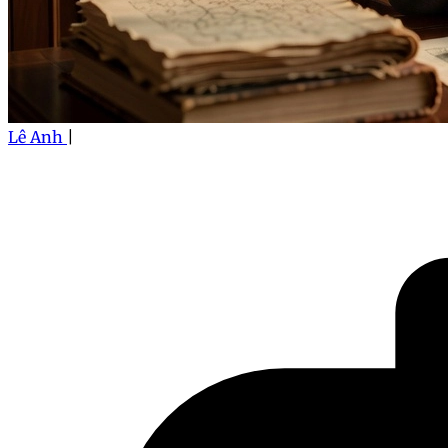
Lê Anh
|