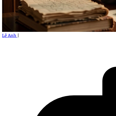
Lê Anh
|