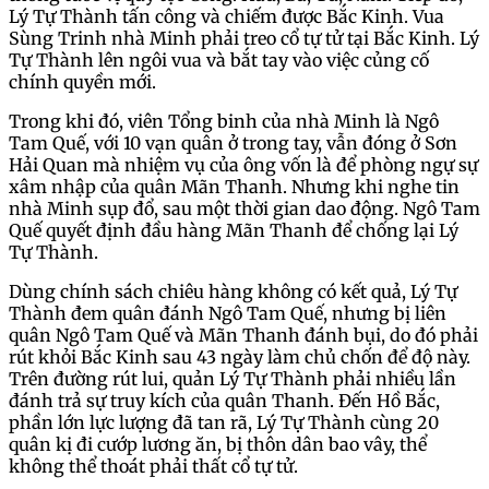
Lý Tự Thành tấn công và chiếm được Bắc Kinh. Vua
Sùng Trinh nhà Minh phải treo cổ tự tử tại Bắc Kinh. Lý
Tự Thành lên ngôi vua và bắt tay vào việc củng cố
chính quyền mới.
Trong khi đó, viên Tổng binh của nhà Minh là Ngô
Tam Quế, với 10 vạn quân ở trong tay, vẫn đóng ở Sơn
Hải Quan mà nhiệm vụ của ông vốn là để phòng ngự sự
xâm nhập của quân Mãn Thanh. Nhưng khi nghe tin
nhà Minh sụp đổ, sau một thời gian dao động. Ngô Tam
Quế quyết định đầu hàng Mãn Thanh để chống lại Lý
Tự Thành.
Dùng chính sách chiêu hàng không có kết quả, Lý Tự
Thành đem quân đánh Ngô Tam Quế, nhưng bị liên
quân Ngô Tam Quế và Mãn Thanh đánh bụi, do đó phải
rút khỏi Bắc Kinh sau 43 ngày làm chủ chốn để độ này.
Trên đường rút lui, quản Lý Tự Thành phải nhiều lần
đánh trả sự truy kích của quân Thanh. Đến Hồ Bắc,
phần lớn lực lượng đã tan rã, Lý Tự Thành cùng 20
quân kị đi cướp lương ăn, bị thôn dân bao vây, thể
không thể thoát phải thất cổ tự tử.