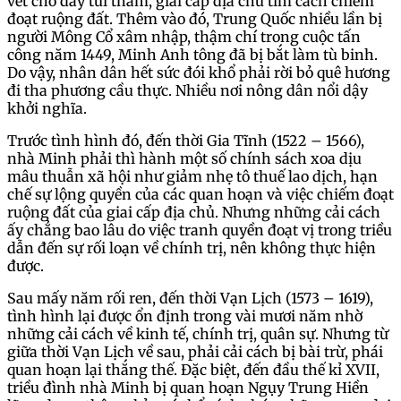
vét cho đầy túi tham, giai cấp địa chủ tìm cách chiếm
đoạt ruộng đất. Thêm vào đó, Trung Quốc nhiều lần bị
người Mông Cổ xâm nhập, thậm chí trong cuộc tấn
công năm 1449, Minh Anh tông đã bị bắt làm tù binh.
Do vậy, nhân dân hết sức đói khổ phải rời bỏ quê hương
đi tha phương cầu thực. Nhiều nơi nông dân nổi dậy
khởi nghĩa.
Trước tình hình đó, đến thời Gia Tĩnh (1522 – 1566),
nhà Minh phải thì hành một số chính sách xoa dịu
mâu thuẫn xã hội như giảm nhẹ tô thuế lao dịch, hạn
chế sự lộng quyền của các quan hoạn và việc chiếm đoạt
ruộng đất của giai cấp địa chủ. Nhưng những cải cách
ấy chẳng bao lâu do việc tranh quyền đoạt vị trong triều
dẫn đến sự rối loạn về chính trị, nên không thực hiện
được.
Sau mấy năm rối ren, đến thời Vạn Lịch (1573 – 1619),
tình hình lại được ổn định trong vài mươi năm nhờ
những cải cách về kinh tế, chính trị, quân sự. Nhưng từ
giữa thời Vạn Lịch về sau, phải cải cách bị bài trừ, phái
quan hoạn lại thắng thế. Đặc biệt, đến đầu thế kỉ XVII,
triều đình nhà Minh bị quan hoạn Ngụy Trung Hiền