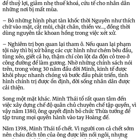
đề thuỷ lợi, giảm nhẹ thuế khoá, cứu tế cho nhân dân
những nơi bị mất mùa.
– Bỏ những hình phạt tàn khốc thời Nguyên như thích
chữ vào mặt, cắt mũi, chặt chân, thiền v.v…, đồng thời
dùng nguyên tắc khoan hồng trong việc xét xử.
– Nghiêm trị bọn quan lại tham ô. Nếu quan lại phạm
tội này thì bị xử bằng các cực hình như chém bêu đầu,
tùng xẻo, giết cả họ, thậm chí còn lột da độn cỏ treo ở
công đường để làm gương. Nhờ những chính sách nói
trên, trong vòng 30 năm đầu đời Minh, kinh tế được
khôi phục nhanh chóng và bước đầu phát triển, tình
hình chính trị được ổn định, đời sống nhân dân được
cải thiện.
Song một mặt khác. Minh Thái tổ rất quan tâm đến
việc xây dựng chế độ quân chủ chuyên chế tập quyền, vì
vậy năm 1380, ông quyết định bỏ chức Thừa tướng để
tập trung mọi quyền hành vào tay Hoàng đế.
Năm 1398, Minh Thái tổ chết. Vì người con cả chết sớm
nên cháu đích tôn của ông được lên nối ngôi, nhưng