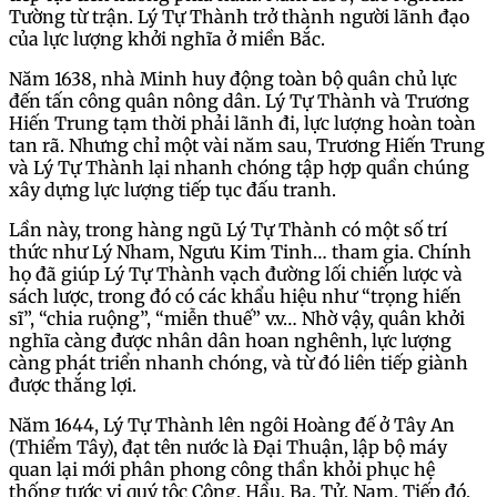
Tường từ trận. Lý Tự Thành trở thành người lãnh đạo
của lực lượng khởi nghĩa ở miền Bắc.
Năm 1638, nhà Minh huy động toàn bộ quân chủ lực
đến tấn công quân nông dân. Lý Tự Thành và Trương
Hiến Trung tạm thời phải lãnh đi, lực lượng hoàn toàn
tan rã. Nhưng chỉ một vài năm sau, Trương Hiến Trung
và Lý Tự Thành lại nhanh chóng tập hợp quần chúng
xây dựng lực lượng tiếp tục đấu tranh.
Lần này, trong hàng ngũ Lý Tự Thành có một số trí
thức như Lý Nham, Ngưu Kim Tinh… tham gia. Chính
họ đã giúp Lý Tự Thành vạch đường lối chiến lược và
sách lược, trong đó có các khẩu hiệu như “trọng hiến
sĩ”, “chia ruộng”, “miễn thuế” v.v… Nhờ vậy, quân khởi
nghĩa càng được nhân dân hoan nghênh, lực lượng
càng phát triển nhanh chóng, và từ đó liên tiếp giành
được thắng lợi.
Năm 1644, Lý Tự Thành lên ngôi Hoàng đế ở Tây An
(Thiểm Tây), đạt tên nước là Đại Thuận, lập bộ máy
quan lại mới phân phong công thần khỏi phục hệ
thống tước vị quý tộc Công. Hầu, Ba, Tử, Nam. Tiếp đó,