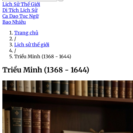
Lịch Sử Thế Giới
Di Tích Lịch Sử
Ca Dao Tục Ngữ
Bao Nhiêu
Trang chủ
/
Lịch sử thế giới
/
Triều Minh (1368 - 1644)
Triều Minh (1368 - 1644)