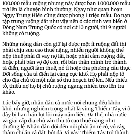
100.000 mẫu ruộng nhưng này được ban 1.000.000 mẫu
trở lên là chuyện bình thường. Ngay như quan hoạn
Ngụy Trung Hiền cũng được phong 1 triệu mẫu. Do nạn
tập trung ruộng đất như vậy nên ở các tỉnh ven biển ở
Đông Nam Trung Quốc có nơi cứ 10 người, thì 9 người
không có ruộng.
Những nông dân còn giữ lại được một ít ruộng đất thì
phải chịu sưu cao thuế nặng, nhiều người không thể
nộp thuế phải đi vay nợ lãi, hoặc phải cảm ruộng đất,
hoặc phải bán vợ đợ con, rồi bán thân mình trở thành
tá điền, người làm thuê, nó tì hoặc tha phương cầu thực.
Đời sống của tá điển lại càng cực khổ. Họ phải nộp tô
cho địa chủ từ một nửa số thu hoạch trở lên. Nếu thiếu
tỏ, thiếu nợ họ bị chủ ruộng ngang nhiên treo lên tra
khảo.
Lúc bấy giờ, nhân dân cả nước nói chung đều khốn
khổ, nhưng nghiêm trọng nhất là vùng Thiểm Tây, vì ở
đây bị hạn hán lụt lội mấy năm liền. Đã thế, nhà nước
và giai cấp địa chủ vẫn thu tỏ cao thuế nặng như
thường lệ. Nhân dân đói đến nỗi phải ăn rễ cỏ, vỏ cây,
thậm chí ăn cả đất, bột đã. Vì vậy, Thiểm Tây trở thành