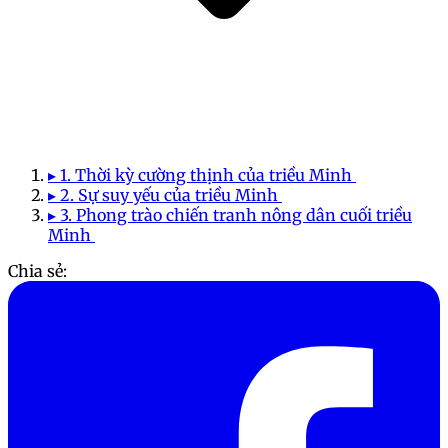
▸ 1. Thời kỳ cường thịnh của triều Minh
▸ 2. Sự suy yếu của triều Minh
▸ 3. Phong trào chiến tranh nông dân cuối triều
Minh
Chia sẻ: