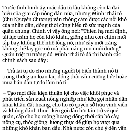
Trước tình hình ấy, mặc dầu từ lâu không còn là đại
biểu của giai cấp nông dân nữa, nhưng Minh Thái tổ
(Chu Nguyên Chương) vẫn thông cảm được các nỗi khổ
của nhân dân, đồng thời cũng hiểu rõ sức mạnh của
quân chúng. Chính vì vậy ông nói: “Thiên hạ mới định,
tài lực trăm họ còn khó khăn, giống như con chim mới
tập bay, không thể nhổ lông nó, như cây mới trắng
không thể lay gốc nó mà phải nâng niu nuôi dưỡng”.
Quán triệt tư tưởng đó, Minh Thái tổ đã thi hành các
chính sách sau đây :
– Trả lại tự do cho những người bị biến thành nô tì
trong thời gian loạn lạc, đồng thời cấm cưỡng bức hoặc
mua bán dẫn tự do làm nô tì.
– Tạo mọi điều kiện thuận lợi cho việc khôi phục và
phát triển sản xuất nông nghiệp như kêu gọi nhân dân
khai khẩn đất hoang, cho họ có quyền sở hữu vĩnh viễn
và không đánh thuế ; kêu gọi dân lưu tán trở về quê
quán, cấp cho họ ruộng hoang đồng thời cấp bò cày,
nông cụ, thóc giống, lương thực để giúp họ vượt qua
những khó khăn ban đầu. Nhà nước còn chú ý đến vấn