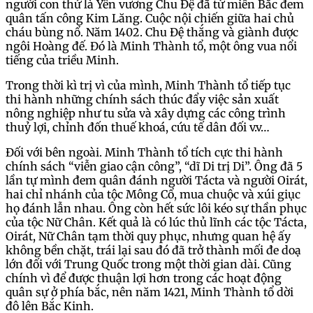
người con thứ là Yên vương Chu Đệ đã từ miền Bắc đem
quân tấn công Kim Lăng. Cuộc nội chiến giữa hai chủ
cháu bùng nổ. Năm 1402. Chu Đệ thắng và giành được
ngôi Hoàng đế. Đó là Minh Thành tổ, một ông vua nổi
tiếng của triều Minh.
Trong thời kì trị vì của mình, Minh Thành tổ tiếp tục
thi hành những chính sách thúc đẩy việc sản xuất
nông nghiệp như tu sửa và xây dựng các công trình
thuỷ lợi, chỉnh đốn thuế khoá, cứu tế dân đối v.v…
Đối với bên ngoài. Minh Thành tổ tích cực thi hành
chính sách “viễn giao cận công”, “dĩ Di trị Di”. Ông đã 5
lần tự mình đem quân đánh người Tácta và người Oirát,
hai chỉ nhánh của tộc Mông Cổ, mua chuộc và xúi giục
họ đánh lẫn nhau. Ông còn hết sức lôi kéo sự thần phục
của tộc Nữ Chân. Kết quả là có lúc thủ lĩnh các tộc Tácta,
Oirát, Nữ Chân tạm thời quy phục, nhưng quan hệ ấy
không bền chặt, trái lại sau đó đã trở thành mối đe doạ
lớn đối với Trung Quốc trong một thời gian dài. Cũng
chính vì để được thuận lợi hơn trong các hoạt động
quân sự ở phía bắc, nên năm 1421, Minh Thành tổ dời
đô lên Bắc Kinh.