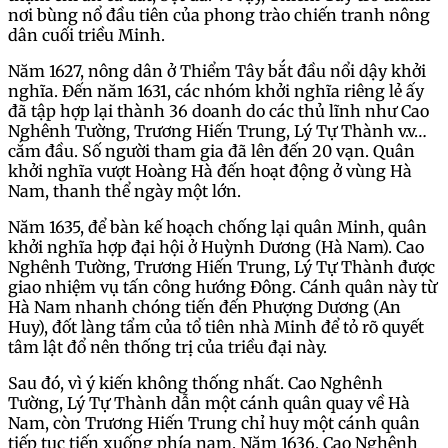
nơi bùng nổ đầu tiên của phong trào chiến tranh nông
dân cuối triều Minh.
Năm 1627, nông dân ở Thiểm Tây bắt đầu nổi dậy khởi
nghĩa. Đến năm 1631, các nhóm khởi nghĩa riêng lẻ ấy
đã tập hợp lại thành 36 doanh do các thủ lĩnh như Cao
Nghênh Tường, Trương Hiến Trung, Lý Tự Thành v.v…
cắm đầu. Số người tham gia đã lên đến 20 vạn. Quân
khởi nghĩa vượt Hoàng Hà đến hoạt động ở vùng Hà
Nam, thanh thể ngày một lớn.
Năm 1635, để bàn kế hoạch chống lại quân Minh, quân
khởi nghĩa hợp đại hội ở Huỳnh Dương (Hà Nam). Cao
Nghênh Tường, Trương Hiến Trung, Lý Tự Thành được
giao nhiệm vụ tấn công hướng Đông. Cánh quân này từ
Hà Nam nhanh chóng tiến đến Phượng Dương (An
Huy), đốt làng tẩm của tổ tiên nhà Minh để tỏ rõ quyết
tâm lật đổ nên thống trị của triều đại này.
Sau đó, vì ý kiến không thống nhất. Cao Nghênh
Tường, Lý Tự Thành dẫn một cánh quân quay về Hà
Nam, còn Trương Hiến Trung chỉ huy một cánh quân
tiếp tục tiến xuống phía nam. Năm 1636, Cao Nghênh