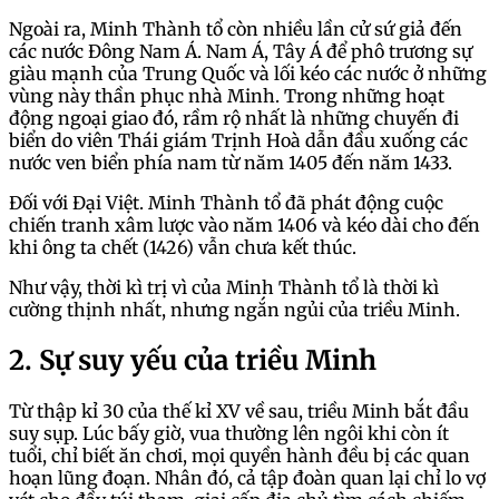
Ngoài ra, Minh Thành tổ còn nhiều lần cử sứ giả đến
các nước Đông Nam Á. Nam Á, Tây Á để phô trương sự
giàu mạnh của Trung Quốc và lối kéo các nước ở những
vùng này thần phục nhà Minh. Trong những hoạt
động ngoại giao đó, rầm rộ nhất là những chuyến đi
biển do viên Thái giám Trịnh Hoà dẫn đầu xuống các
nước ven biển phía nam từ năm 1405 đến năm 1433.
Đối với Đại Việt. Minh Thành tổ đã phát động cuộc
chiến tranh xâm lược vào năm 1406 và kéo dài cho đến
khi ông ta chết (1426) vẫn chưa kết thúc.
Như vậy, thời kì trị vì của Minh Thành tổ là thời kì
cường thịnh nhất, nhưng ngắn ngủi của triều Minh.
2. Sự suy yếu của triều Minh
Từ thập kỉ 30 của thế kỉ XV về sau, triều Minh bắt đầu
suy sụp. Lúc bấy giờ, vua thường lên ngôi khi còn ít
tuổi, chỉ biết ăn chơi, mọi quyền hành đều bị các quan
hoạn lũng đoạn. Nhân đó, cả tập đoàn quan lại chỉ lo vợ