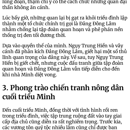
lũng đoạn, thậm chỉ y có thể cách chức những quan đại
thần không ăn cánh.
Lúc bấy giờ, những quan lại bị gạt ra khỏi triều đình lập
thành một tổ chức chính trị gọi là Đảng Đông Lâm
nhằm chống lại tập đoàn quan hoạn và phê phán nền
thống trị đen tối đương thời.
Dựa vào quyền thế của mình. Ngụy Trung Hiền và vây
cánh đã phản kích Đảng Đông Lâm, giết hại một số thủ
lĩnh quan trọng của đảng này. Về sau, tuy Ngụy Trung
Hiền bị giết chết, nhưng cuộc đấu tranh giữa tập đoàn
quan hoạn và Đảng Đông Lâm vẫn tiếp diễn cho đến
khi nhà Minh diệt vong.
3. Phong trào chiến tranh nông dân
cuối triều Minh
Đến cuối triều Minh, đồng thời với tình hình rồi ren
trong triều đình, việc tập trung ruộng đất vào tay giai
cấp địa chủ cũng diễn ra rất nghiêm trọng. Trước kia,
các vương tôn quý tộc nhiều lắm cũng chỉ được ban