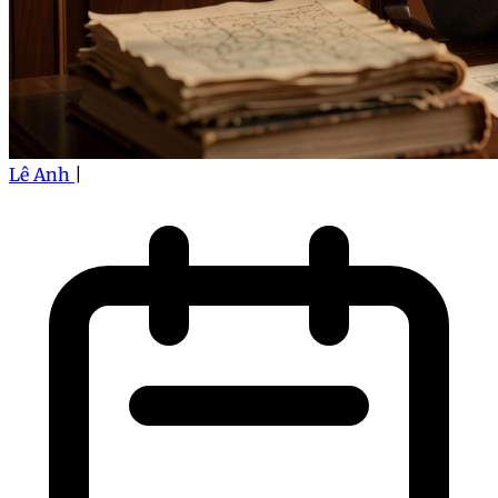
Lê Anh
|