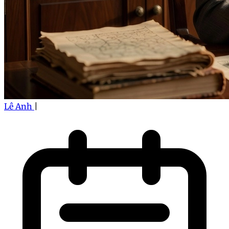
Lê Anh
|