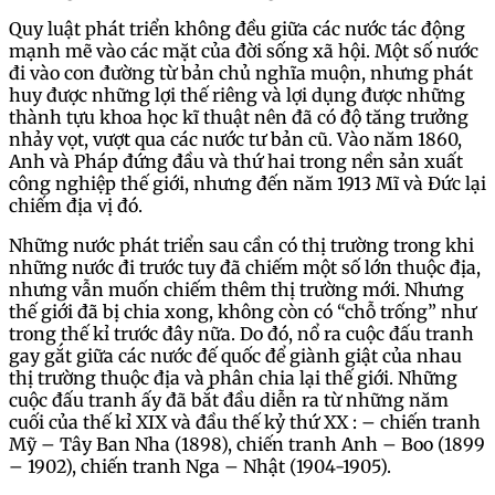
Quy luật phát triển không đều giữa các nước tác động
mạnh mẽ vào các mặt của đời sống xã hội. Một số nước
đi vào con đường từ bản chủ nghĩa muộn, nhưng phát
huy được những lợi thế riêng và lợi dụng được những
thành tựu khoa học kĩ thuật nên đã có độ tăng trưởng
nhảy vọt, vượt qua các nước tư bản cũ. Vào năm 1860,
Anh và Pháp đứng đầu và thứ hai trong nền sản xuất
công nghiệp thế giới, nhưng đến năm 1913 Mĩ và Đức lại
chiếm địa vị đó.
Những nước phát triển sau cần có thị trường trong khi
những nước đi trước tuy đã chiếm một số lớn thuộc địa,
nhưng vẫn muốn chiếm thêm thị trường mới. Nhưng
thế giới đã bị chia xong, không còn có “chỗ trống” như
trong thế kỉ trước đây nữa. Do đó, nổ ra cuộc đấu tranh
gay gắt giữa các nước đế quốc để giành giật của nhau
thị trường thuộc địa và phân chia lại thế giới. Những
cuộc đấu tranh ấy đã bắt đầu diễn ra từ những năm
cuối của thế kỉ XIX và đầu thế kỷ thứ XX : – chiến tranh
Mỹ – Tây Ban Nha (1898), chiến tranh Anh – Boo (1899
– 1902), chiến tranh Nga – Nhật (1904-1905).