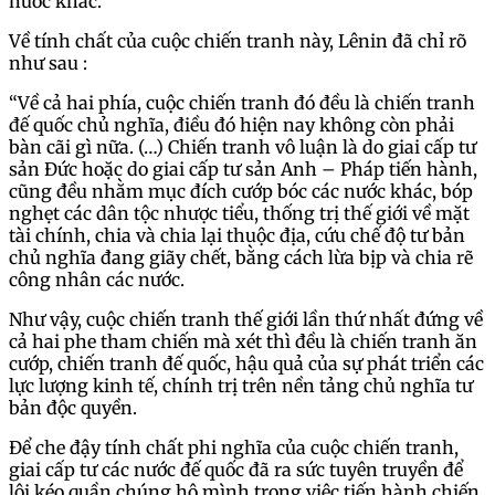
nước khác.
Về tính chất của cuộc chiến tranh này, Lênin đã chỉ rõ
như sau :
“Về cả hai phía, cuộc chiến tranh đó đều là chiến tranh
đế quốc chủ nghĩa, điều đó hiện nay không còn phải
bàn cãi gì nữa. (…) Chiến tranh vô luận là do giai cấp tư
sản Đức hoặc do giai cấp tư sản Anh – Pháp tiến hành,
cũng đều nhằm mục đích cướp bóc các nước khác, bóp
nghẹt các dân tộc nhược tiểu, thống trị thế giới về mặt
tài chính, chia và chia lại thuộc địa, cứu chế độ tư bản
chủ nghĩa đang giãy chết, bằng cách lừa bịp và chia rẽ
công nhân các nước.
Như vậy, cuộc chiến tranh thế giới lần thứ nhất đứng về
cả hai phe tham chiến mà xét thì đều là chiến tranh ăn
cướp, chiến tranh đế quốc, hậu quả của sự phát triển các
lực lượng kinh tế, chính trị trên nền tảng chủ nghĩa tư
bản độc quyền.
Để che đậy tính chất phi nghĩa của cuộc chiến tranh,
giai cấp tư các nước đế quốc đã ra sức tuyên truyền để
lôi kéo quần chúng hộ mình trong việc tiến hành chiến