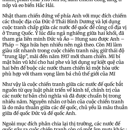
nốp và eo biển Hắc Hải.
Nhật tham chiến đứng về phía Anh với mục đích chiếm
các thuộc địa của Đức ở Thái Bình Dương và lợi dụng
cuộc tranh chấp giữa các nước đế quốc để củng cố địa vị
ở Trung Quốc. Ý lúc đấu ngả nghiêng giữa hai khối, đã
tham gia liên minh Đức và Áo – Hung sau được Anh –
Pháp – Nga hứa hẹn nhiều nên ngà theo. Còn Mĩ làm
giàu rất nhanh trong cuộc chiến tranh này, giữ thái độ
“trung lập”, mãi đến năm 1917 mới tham chiến. Mĩ bí
mật bán vũ khí cho hai phe và lợi dụng sự kiệt quệ của
hai bên để buộc các nước tham chiến kì một hòa ước
phù hợp với tham vọng làm bá chủ thế giới của Mĩ
Như vậy là cuộc chiến tranh giữa các nước đế quốc bắt
nguồn từ quy luật phát triển về kinh tế, chính trị của
các nước tư bản chủ nghĩa và đã được chuẩn bị trong
nhiều năm. Nguyên nhân cơ bản của cuộc chiến tranh
là do mâu thuẫn giữa các đế quốc, chủ yếu là mâu thuẫn
giữa đế quốc Đức và đế quốc Anh.
Ngoài mục đích phân chia lại thị trường, các nước đế
quốc gây ra cuộc chiến tranh còn có một âm mưu khác :