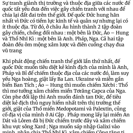
Sự tranh giành thị trường và thuộc địa giữa các nước đế
quốc tất yếu đưa đến việc gây chiến tranh với nhau để
chia lại đất đai trên thế giới. Đế quốc Đức hung hãn
nhất vì Đức có tiềm lực kinh tế và quân sự nhưng lại có
ít thuộc địa. Từ đó, ở châu Âu hình thành 2 tập đoàn
gây chiến, chống đối nhau : một bên là Đức, Áo – Hung
và Thổ Nhĩ Kì : một bên là Anh. Pháp, Nga. Cả hai tập
đoàn đều ôm mộng xâm lược và điên cuồng chạy đua
vũ trang
Khi phát động chiến tranh thế giới lần thứ nhất, đế
quốc Đức muốn tiêu diệt kẻ kình địch của mình là Anh,
Pháp và Bỉ để chiếm thuộc địa của các nước đó, làm suy
yếu Nga hoàng, giật lấy Ba Lan. Ukraine và miễn gần
biển Ban Tích ; Áo – Hung thì muốn chiếm Xécbi : Thổ
thì mơ tưởng xâm chiếm miền Tơrăng Capca của Nga.
Còn phe đối lập thì Anh muốn đánh tan Đức, để tiêu
diệt kẻ địch thủ nguy hiểm nhất trên thị trường thế
giới, giật của Thổ miền Medopotami và Palextin, củng
cố địa vị của mình ở Ai Cập . Pháp mong lấy lại miền An
Dát và Lôren đã bị Đức chiếm trước đây và xâm chiếm
khu vực sông Xard ; Nga muốn sáp nhập Galixi vào
minh, phân chia Thổ Nhĩ Kì, xâm chiếm Công tăng ti