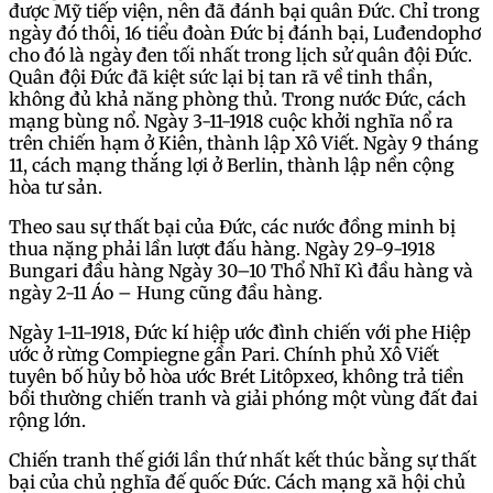
được Mỹ tiếp viện, nên đã đánh bại quân Đức. Chỉ trong
ngày đó thôi, 16 tiểu đoàn Đức bị đánh bại, Luđendophơ
cho đó là ngày đen tối nhất trong lịch sử quân đội Đức.
Quân đội Đức đã kiệt sức lại bị tan rã về tinh thần,
không đủ khả năng phòng thủ. Trong nước Đức, cách
mạng bùng nổ. Ngày 3-11-1918 cuộc khởi nghĩa nổ ra
trên chiến hạm ở Kiên, thành lập Xô Viết. Ngày 9 tháng
11, cách mạng thắng lợi ở Berlin, thành lập nền cộng
hòa tư sản.
Theo sau sự thất bại của Đức, các nước đồng minh bị
thua nặng phải lần lượt đấu hàng. Ngày 29-9-1918
Bungari đầu hàng Ngày 30–10 Thổ Nhĩ Kì đầu hàng và
ngày 2-11 Áo – Hung cũng đầu hàng.
Ngày 1-11-1918, Đức kí hiệp ước đình chiến với phe Hiệp
ước ở rừng Compiegne gần Pari. Chính phủ Xô Viết
tuyên bố hủy bỏ hòa ước Brét Litôpxeơ, không trả tiền
bồi thường chiến tranh và giải phóng một vùng đất đai
rộng lớn.
Chiến tranh thế giới lần thứ nhất kết thúc bằng sự thất
bại của chủ nghĩa đế quốc Đức. Cách mạng xã hội chủ