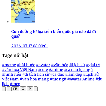
Con đường tơ lụa trên biển quốc gia nào đã đi
qua?
2026-07-17 08:00:01
Tags nổi bật
#meme
#hài hước
#avatar
#văn hóa
#Lịch sử
#giải trí
#văn hóa Việt Nam
#cute
#anime
#ca dao tục ngữ
#hình nền
#di tích lịch sử
#ca dao
#làm đẹp
#Lịch sử
Việt Nam
#văn hóa mạng
#tục ngữ
#Avatar Anime
#du
lịch
#mèo
FB
X
P