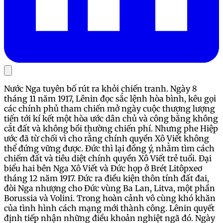
Nước Nga tuyên bố rút ra khỏi chiến tranh. Ngày 8
tháng 11 năm 1917, Lênin đọc sắc lệnh hòa bình, kêu gọi
các chính phủ tham chiến mở ngày cuộc thương lượng
tiến tới kí kết một hòa ước dân chủ và công bằng không
cắt đất và không bồi thường chiến phí. Nhưng phe Hiệp
ước đã từ chối vì cho rằng chính quyền Xô Viết không
thể đứng vững được. Đức thì lại đồng ý, nhằm tìm cách
chiếm đất và tiêu diệt chính quyền Xô Viết trẻ tuổi. Đại
biểu hai bên Nga Xô Viết và Đức họp ở Brét Litôpxeơ
tháng 12 năm 1917. Đức ra điều kiện thôn tính đất đai,
đòi Nga nhượng cho Đức vùng Ba Lan, Litva, một phần
Borussia và Volini. Trong hoàn cảnh vô cùng khó khăn
của tình hình cách mạng mới thành công. Lênin quyết
định tiếp nhận những điều khoản nghiệt ngã đó. Ngày