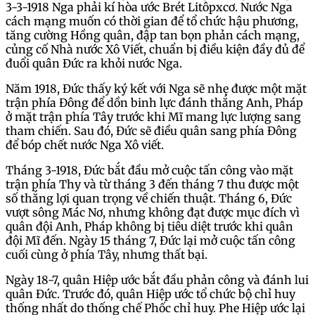
3-3-1918 Nga phải kí hòa ước Brét Litôpxcơ. Nước Nga
cách mạng muốn có thời gian để tổ chức hậu phương,
tăng cường Hồng quân, đập tan bọn phản cách mạng,
củng cố Nhà nước Xô Viết, chuẩn bị điều kiện đầy đủ để
đuổi quân Đức ra khỏi nước Nga.
Năm 1918, Đức thấy ký kết với Nga sẽ nhẹ được một mặt
trận phía Đông để dồn binh lực đánh thắng Anh, Pháp
ở mặt trận phía Tây trước khi Mĩ mang lực lượng sang
tham chiến. Sau đó, Đức sẽ điều quân sang phía Đông
để bóp chết nước Nga Xô viết.
Tháng 3-1918, Đức bắt đầu mở cuộc tấn công vào mặt
trận phía Thy và từ tháng 3 đến tháng 7 thu được một
số thắng lợi quan trọng về chiến thuật. Tháng 6, Đức
vượt sông Mác Nơ, nhưng không đạt được mục đích vì
quân đội Anh, Pháp không bị tiêu diệt trước khi quân
đội Mĩ đến. Ngày 15 tháng 7, Đức lại mở cuộc tấn công
cuối cùng ở phía Tây, nhưng thất bại.
Ngày 18-7, quân Hiệp ước bắt đầu phản công và đánh lui
quân Đức. Trước đó, quân Hiệp ước tổ chức bộ chỉ huy
thống nhất do thống chế Phốc chỉ huy. Phe Hiệp ước lại