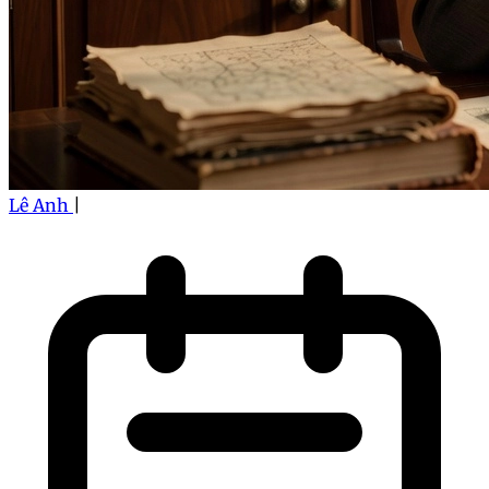
Lê Anh
|