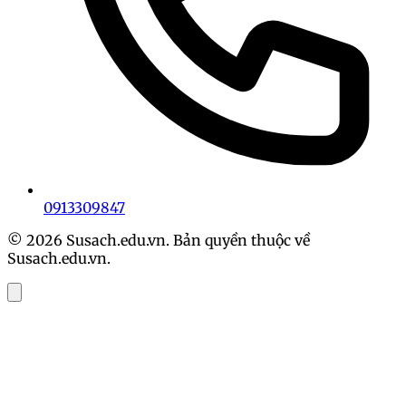
0913309847
© 2026 Susach.edu.vn. Bản quyền thuộc về
Susach.edu.vn.