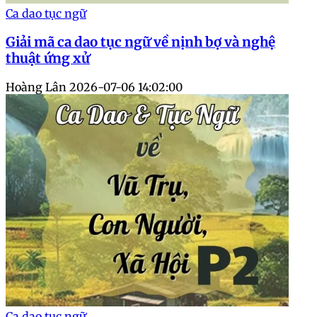
Ca dao tục ngữ
Giải mã ca dao tục ngữ về nịnh bợ và nghệ
thuật ứng xử
Hoàng Lân
2026-07-06 14:02:00
Ca dao tục ngữ