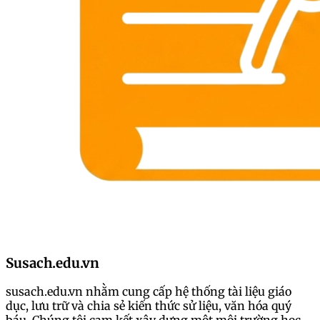
Susach.edu.vn
susach.edu.vn nhằm cung cấp hệ thống tài liệu giáo
dục, lưu trữ và chia sẻ kiến thức sử liệu, văn hóa quý