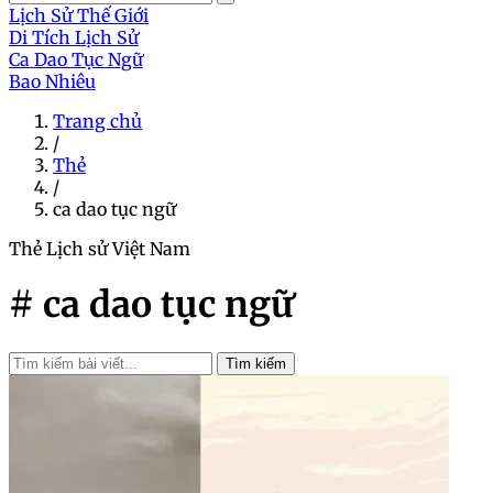
Lịch Sử Thế Giới
Di Tích Lịch Sử
Ca Dao Tục Ngữ
Bao Nhiêu
Trang chủ
/
Thẻ
/
ca dao tục ngữ
Thẻ
Lịch sử Việt Nam
# ca dao tục ngữ
Tìm kiếm