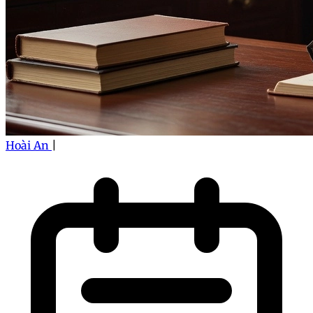
Hoài An
|