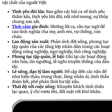
vật chất của người Việt:
Tình yêu đôi lứa:
Bao gồm các bài ca về tình yêu
thầm kín, tình yêu lứa đôi, nỗi nhớ mong, sự thủy
chung son sắt.
Tình cảm
gia đình:
Những lời ca, câu tục ngữ đề
cao tình nghĩa cha mẹ, anh em, vợ chồng, con
cháu.
Lao động sản xuất:
Phản ánh đời sống, phong tục
tập quán của các tầng lớp nhân dân trong các hoạt
động nông nghiệp, ngư nghiệp, thủ công nghiệp.
Phong tục tập quán, lễ hội:
Ghi lại các hoạt động
văn hóa, tín ngưỡng, lễ nghi truyền thống của dân
tộc.
Lẽ sống, đạo lý làm người:
Đề cập đến các vấn đề
như hiếu thảo, trung thực, lòng nhân ái, tinh thần
đoàn kết, phê phán thói hư tật xấu.
Thái độ với cuộc sống:
Khuyến khích tinh thần
lạc quan, ý chí vươn lên, đối mặt với khó khăn.