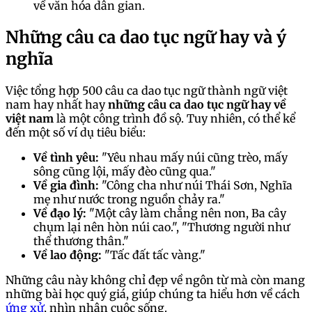
về văn hóa dân gian.
Những câu ca dao tục ngữ hay và ý
nghĩa
Việc tổng hợp 500 câu ca dao tục ngữ thành ngữ việt
nam hay nhất hay
những câu ca dao tục ngữ hay về
việt nam
là một công trình đồ sộ. Tuy nhiên, có thể kể
đến một số ví dụ tiêu biểu:
Về tình yêu:
"Yêu nhau mấy núi cũng trèo, mấy
sông cũng lội, mấy đèo cũng qua."
Về gia đình:
"Công cha như núi Thái Sơn, Nghĩa
mẹ như nước trong nguồn chảy ra."
Về đạo lý:
"Một cây làm chẳng nên non, Ba cây
chụm lại nên hòn núi cao.", "Thương người như
thể thương thân."
Về lao động:
"Tấc đất tấc vàng."
Những câu này không chỉ đẹp về ngôn từ mà còn mang
những bài học quý giá, giúp chúng ta hiểu hơn về cách
ứng xử
, nhìn nhận cuộc sống.