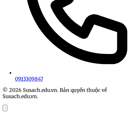
0913309847
© 2026 Susach.edu.vn. Bản quyền thuộc về
Susach.edu.vn.