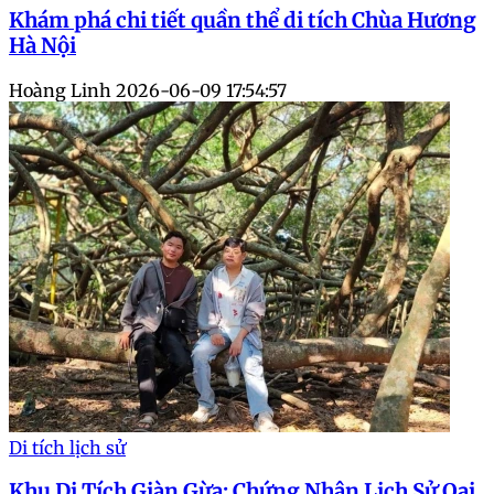
Khám phá chi tiết quần thể di tích Chùa Hương
Hà Nội
Hoàng Linh
2026-06-09 17:54:57
Di tích lịch sử
Khu Di Tích Giàn Gừa: Chứng Nhân Lịch Sử Oai