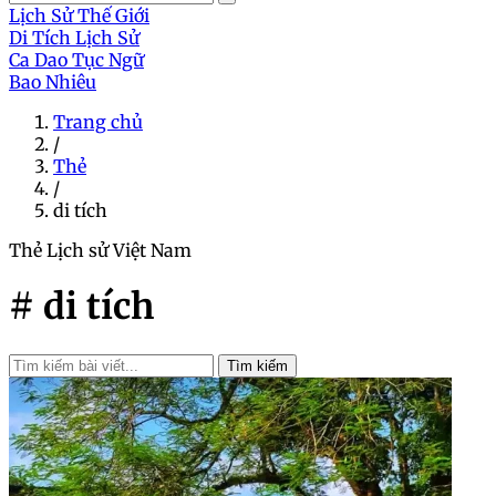
Lịch Sử Thế Giới
Di Tích Lịch Sử
Ca Dao Tục Ngữ
Bao Nhiêu
Trang chủ
/
Thẻ
/
di tích
Thẻ
Lịch sử Việt Nam
# di tích
Tìm kiếm