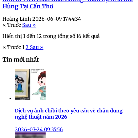
Hùng Tại Cần Thơ
Hoàng Linh
2026-06-09 17:44:34
« Trước
Sau »
Hiển thị
1
đến
12
trong tổng số
16
kết quả
« Trước
1
2
Sau »
Tin mới nhất
Dịch vụ ảnh chibi theo yêu cầu vẽ chân dung
nghệ thuật năm 2026
2026-07-24 09:35:56