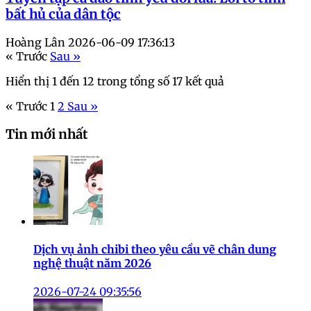
bất hủ của dân tộc
Hoàng Lân
2026-06-09 17:36:13
« Trước
Sau »
Hiển thị
1
đến
12
trong tổng số
17
kết quả
« Trước
1
2
Sau »
Tin mới nhất
Dịch vụ ảnh chibi theo yêu cầu vẽ chân dung
nghệ thuật năm 2026
2026-07-24 09:35:56