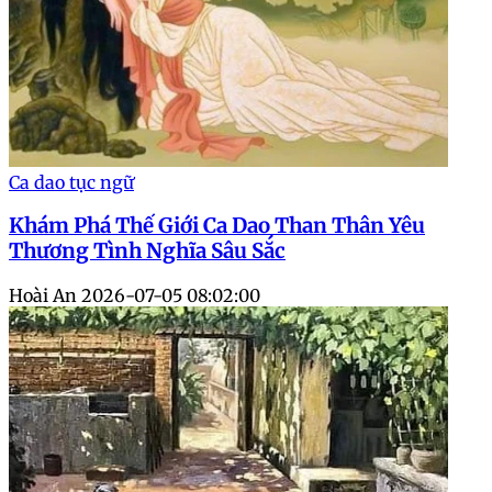
Ca dao tục ngữ
Khám Phá Thế Giới Ca Dao Than Thân Yêu
Thương Tình Nghĩa Sâu Sắc
Hoài An
2026-07-05 08:02:00