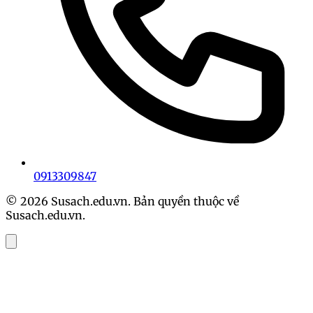
0913309847
© 2026 Susach.edu.vn. Bản quyền thuộc về
Susach.edu.vn.