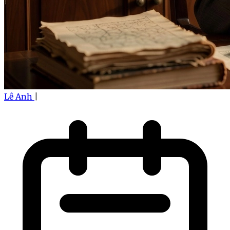
Lê Anh
|