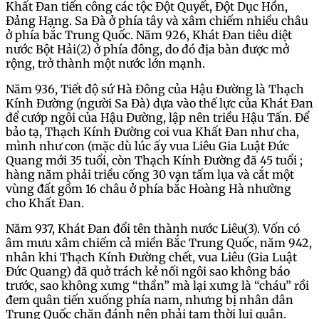
Khất Đan tiến công các tộc Đột Quyết, Đột Dục Hồn,
Đảng Hạng. Sa Đà ở phía tây và xâm chiếm nhiều châu
ở phía bắc Trung Quốc. Năm 926, Khát Đan tiêu diệt
nước Bột Hải(2) ở phía đông, do đó địa bàn được mở
rộng, trở thành một nước lớn mạnh.
Năm 936, Tiết độ sứ Hà Đông của Hậu Đường là Thạch
Kính Đường (người Sa Đà) dựa vào thế lực của Khát Đan
để cướp ngôi của Hậu Đường, lập nên triều Hậu Tấn. Để
bảo tạ, Thạch Kính Đường coi vua Khất Đan như cha,
mình như con (mặc dù lúc ấy vua Liêu Gia Luật Đức
Quang mới 35 tuổi, còn Thạch Kính Đường đã 45 tuổi ;
hàng năm phải triều cống 30 vạn tấm lụa và cắt một
vùng đất gồm 16 châu ở phía bắc Hoàng Hà nhường
cho Khất Đan.
Năm 937, Khát Đan đổi tên thành nước Liêu(3). Vốn có
âm mưu xâm chiếm cả miền Bắc Trung Quốc, năm 942,
nhân khi Thạch Kính Đường chết, vua Liêu (Gia Luật
Đức Quang) đã quở trách kẻ nối ngôi sao không báo
trước, sao không xưng “thần” mà lại xưng là “cháu” rồi
đem quân tiến xuống phía nam, nhưng bị nhân dân
Trung Quốc chặn đánh nên phải tạm thời lui quân.