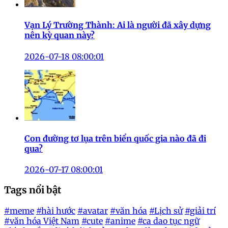
Vạn Lý Trường Thành: Ai là người đã xây dựng
nên kỳ quan này?
2026-07-18 08:00:01
Con đường tơ lụa trên biển quốc gia nào đã đi
qua?
2026-07-17 08:00:01
Tags nổi bật
#meme
#hài hước
#avatar
#văn hóa
#Lịch sử
#giải trí
#văn hóa Việt Nam
#cute
#anime
#ca dao tục ngữ