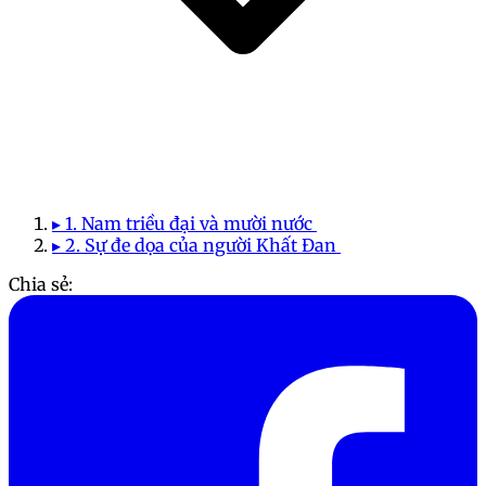
▸ 1. Nam triều đại và mười nước
▸ 2. Sự đe dọa của người Khất Đan
Chia sẻ: