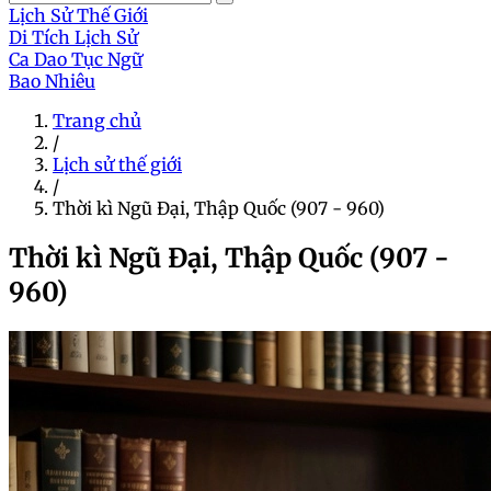
Lịch Sử Thế Giới
Di Tích Lịch Sử
Ca Dao Tục Ngữ
Bao Nhiêu
Trang chủ
/
Lịch sử thế giới
/
Thời kì Ngũ Đại, Thập Quốc (907 - 960)
Thời kì Ngũ Đại, Thập Quốc (907 -
960)