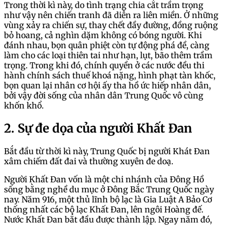
Trong thời kì này, do tình trạng chia cắt trầm trọng
như vậy nên chiến tranh đã diễn ra liên miền. Ở những
vùng xảy ra chiến sự, thay chết đầy đường, đồng ruộng
bỏ hoang, cả nghìn dặm không có bóng người. Khi
đánh nhau, bọn quân phiệt còn tự động phá đề, càng
làm cho các loại thiên tai như hạn, lụt, bão thêm trầm
trọng. Trong khi đó, chính quyền ở các nước đều thi
hành chính sách thuế khoá nặng, hình phạt tàn khốc,
bọn quan lại nhân cơ hội ấy tha hồ ức hiếp nhân dân,
bởi vậy đời sống của nhân dân Trung Quốc vô cùng
khốn khổ.
2. Sự đe dọa của người Khất Đan
Bắt đầu từ thời kì này, Trung Quốc bị người Khát Đan
xâm chiếm đất đai và thường xuyên đe doạ.
Người Khất Đan vốn là một chi nhánh của Đông Hồ
sống bằng nghề du mục ở Đông Bắc Trung Quốc ngày
nay. Năm 916, một thủ lĩnh bộ lạc là Gia Luật A Bảo Cơ
thống nhất các bộ lạc Khất Đan, lên ngôi Hoàng đế.
Nước Khất Đan bắt đầu được thành lập. Ngay năm đó,