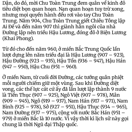
Dận, do đó, mời Chu Toàn Trung đem quân về kinh đô
tiêu diệt bọn quan hoạn. Nạn quan hoạn tuy trừ xong,
nhưng mọi quyền hành đều rơi vào tay Chu Toàn
Trung. Năm 904, Chu Toàn Trung giết Chiêu Tông lập
Ai Đế và đến năm 907 thì giành hẳn ngôi của nhà
Đường lập nên triều Hậu Lương, đóng đô ở Biện Lương
(Khai Phong).
Từ đó cho đến năm 960, ở miền Bắc Trung Quốc lần
lượt dựng lên năm triều đại là Hậu Lương (907 – 923),
Hậu Đường (923 – 935), Hậu Tổn (936 – 947), Hậu Hán
(947 – 950), Hậu Chu (951 – 960).
Ở miền Nam, từ cuối đời Đường, các tướng quân phiệt
mỗi người chiếm giữ một vùng. Sau khi Đường diệt
vong, các thế lực cát cứ ấy đã lần lượt lập thành 9 nước
là Tiền Thục (907 – 925), Ngô Việt (907 – 978), Mân
(909 – 945), Ngô (919 – 937), Nam Hán (917 – 971), Nam
Bình (925 – 978), Sở (927 – 951), Hậu Thục (934 – 965),
Nam Đường (937 – 975), cộng với nước Bắc Hán (951 –
979) ở miền Bắc là 10 nước. Vì vậy thời kì lịch sử này gọi
chung là thời Ngũ đại Thập quốc.