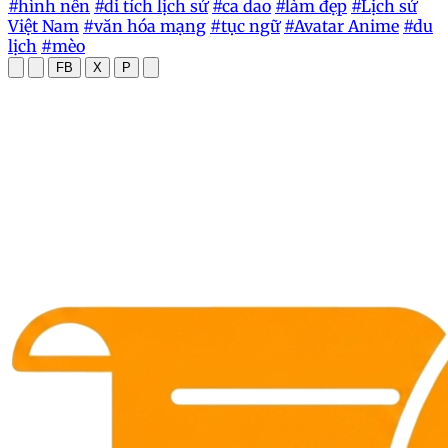
#hình nền
#di tích lịch sử
#ca dao
#làm đẹp
#Lịch sử
Việt Nam
#văn hóa mạng
#tục ngữ
#Avatar Anime
#du
lịch
#mèo
FB
X
P