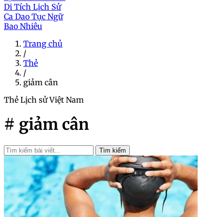
Di Tích Lịch Sử
Ca Dao Tục Ngữ
Bao Nhiêu
Trang chủ
/
Thẻ
/
giảm cân
Thẻ
Lịch sử Việt Nam
# giảm cân
Tìm kiếm