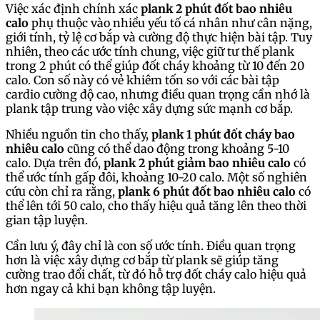
Việc xác định chính xác
plank 2 phút đốt bao nhiêu
calo
phụ thuộc vào nhiều yếu tố cá nhân như cân nặng,
giới tính, tỷ lệ cơ bắp và cường độ thực hiện bài tập. Tuy
nhiên, theo các ước tính chung, việc giữ tư thế plank
trong 2 phút có thể giúp đốt cháy khoảng từ 10 đến 20
calo. Con số này có vẻ khiêm tốn so với các bài tập
cardio cường độ cao, nhưng điều quan trọng cần nhớ là
plank tập trung vào việc xây dựng sức mạnh cơ bắp.
Nhiều nguồn tin cho thấy,
plank 1 phút đốt cháy bao
nhiêu calo
cũng có thể dao động trong khoảng 5-10
calo. Dựa trên đó,
plank 2 phút giảm bao nhiêu calo
có
thể ước tính gấp đôi, khoảng 10-20 calo. Một số nghiên
cứu còn chỉ ra rằng,
plank 6 phút đốt bao nhiêu calo
có
thể lên tới 50 calo, cho thấy hiệu quả tăng lên theo thời
gian tập luyện.
Cần lưu ý, đây chỉ là con số ước tính. Điều quan trọng
hơn là việc xây dựng cơ bắp từ plank sẽ giúp tăng
cường trao đổi chất, từ đó hỗ trợ đốt cháy calo hiệu quả
hơn ngay cả khi bạn không tập luyện.