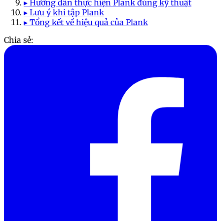
▸ Hướng dẫn thực hiện Plank đúng kỹ thuật
▸ Lưu ý khi tập Plank
▸ Tổng kết về hiệu quả của Plank
Chia sẻ: