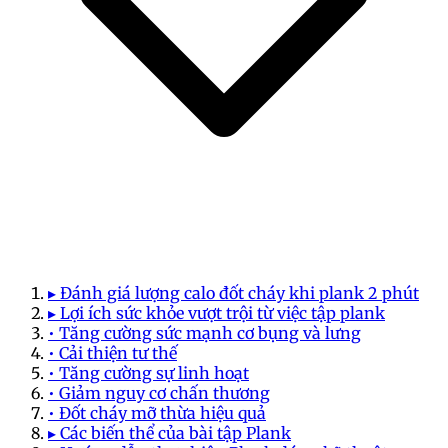
▸ Đánh giá lượng calo đốt cháy khi plank 2 phút
▸ Lợi ích sức khỏe vượt trội từ việc tập plank
• Tăng cường sức mạnh cơ bụng và lưng
• Cải thiện tư thế
• Tăng cường sự linh hoạt
• Giảm nguy cơ chấn thương
• Đốt cháy mỡ thừa hiệu quả
▸ Các biến thể của bài tập Plank