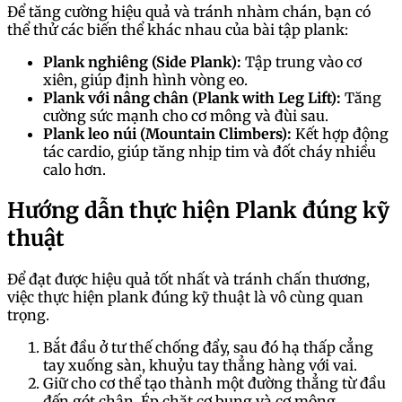
Để tăng cường hiệu quả và tránh nhàm chán, bạn có
thể thử các biến thể khác nhau của bài tập plank:
Plank nghiêng (Side Plank):
Tập trung vào cơ
xiên, giúp định hình vòng eo.
Plank với nâng chân (Plank with Leg Lift):
Tăng
cường sức mạnh cho cơ mông và đùi sau.
Plank leo núi (Mountain Climbers):
Kết hợp động
tác cardio, giúp tăng nhịp tim và đốt cháy nhiều
calo hơn.
Hướng dẫn thực hiện Plank đúng kỹ
thuật
Để đạt được hiệu quả tốt nhất và tránh chấn thương,
việc thực hiện plank đúng kỹ thuật là vô cùng quan
trọng.
Bắt đầu ở tư thế chống đẩy, sau đó hạ thấp cẳng
tay xuống sàn, khuỷu tay thẳng hàng với vai.
Giữ cho cơ thể tạo thành một đường thẳng từ đầu
đến gót chân. Ép chặt cơ bụng và cơ mông.