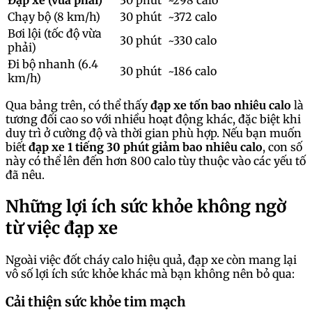
Đạp xe (vừa phải)
30 phút
~298 calo
Chạy bộ (8 km/h)
30 phút
~372 calo
Bơi lội (tốc độ vừa
30 phút
~330 calo
phải)
Đi bộ nhanh (6.4
30 phút
~186 calo
km/h)
Qua bảng trên, có thể thấy
đạp xe tốn bao nhiêu calo
là
tương đối cao so với nhiều hoạt động khác, đặc biệt khi
duy trì ở cường độ và thời gian phù hợp. Nếu bạn muốn
biết
đạp xe 1 tiếng 30 phút giảm bao nhiêu calo
, con số
này có thể lên đến hơn 800 calo tùy thuộc vào các yếu tố
đã nêu.
Những lợi ích sức khỏe không ngờ
từ việc đạp xe
Ngoài việc đốt cháy calo hiệu quả, đạp xe còn mang lại
vô số lợi ích sức khỏe khác mà bạn không nên bỏ qua:
Cải thiện sức khỏe tim mạch