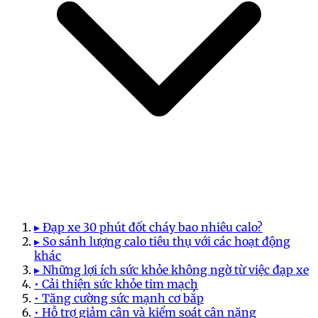
▸ Đạp xe 30 phút đốt cháy bao nhiêu calo?
▸ So sánh lượng calo tiêu thụ với các hoạt động
khác
▸ Những lợi ích sức khỏe không ngờ từ việc đạp xe
• Cải thiện sức khỏe tim mạch
• Tăng cường sức mạnh cơ bắp
• Hỗ trợ giảm cân và kiểm soát cân nặng