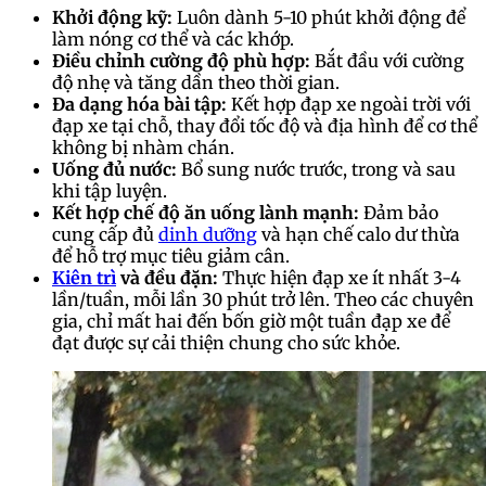
Khởi động kỹ:
Luôn dành 5-10 phút khởi động để
làm nóng cơ thể và các khớp.
Điều chỉnh cường độ phù hợp:
Bắt đầu với cường
độ nhẹ và tăng dần theo thời gian.
Đa dạng hóa bài tập:
Kết hợp đạp xe ngoài trời với
đạp xe tại chỗ, thay đổi tốc độ và địa hình để cơ thể
không bị nhàm chán.
Uống đủ nước:
Bổ sung nước trước, trong và sau
khi tập luyện.
Kết hợp chế độ ăn uống lành mạnh:
Đảm bảo
cung cấp đủ
dinh dưỡng
và hạn chế calo dư thừa
để hỗ trợ mục tiêu giảm cân.
Kiên trì
và đều đặn:
Thực hiện đạp xe ít nhất 3-4
lần/tuần, mỗi lần 30 phút trở lên. Theo các chuyên
gia, chỉ mất hai đến bốn giờ một tuần đạp xe để
đạt được sự cải thiện chung cho sức khỏe.