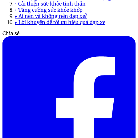
• Cải thiện sức khỏe tinh thần
• Tăng cường sức khỏe khớp
▸ Ai nên và không nên đạp xe?
▸ Lời khuyên để tối ưu hiệu quả đạp xe
Chia sẻ: