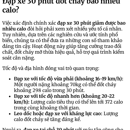
Đạp xe 30 phút đốt cháy bao nhiêu
calo?
Việc xác định chính xác
đạp xe 30 phút giảm được bao
nhiêu calo
đòi hỏi phải xem xét nhiều yếu tố cá nhân.
Tuy nhiên, dựa trên các nghiên cứu và ước tính phổ
biến, chúng ta có thể đưa ra những con số tham khảo
đáng tin cậy. Hoạt động này giúp tăng cường trao đổi
chất, đốt cháy mỡ thừa hiệu quả, hỗ trợ quá trình kiểm
soát cân nặng.
Tốc độ và địa hình đóng vai trò quan trọng:
Đạp xe với tốc độ vừa phải (khoảng 16-19 km/h):
Một người nặng khoảng 70kg có thể đốt cháy
khoảng 298 calo trong 30 phút.
Đạp xe với tốc độ nhanh hơn (khoảng 20-22
km/h):
Lượng calo tiêu thụ có thể lên tới 372 calo
trong cùng khoảng thời gian.
Leo dốc hoặc đạp xe với kháng lực cao:
Lượng
calo đốt cháy sẽ tăng đáng kể.
Ngoài ra,
đạp xe tại chỗ 30 phút
với máy tập cũng cho