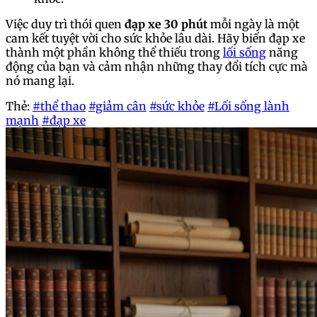
Việc duy trì thói quen
đạp xe 30 phút
mỗi ngày là một
cam kết tuyệt vời cho sức khỏe lâu dài. Hãy biến đạp xe
thành một phần không thể thiếu trong
lối sống
năng
động của bạn và cảm nhận những thay đổi tích cực mà
nó mang lại.
Thẻ:
#thể thao
#giảm cân
#sức khỏe
#Lối sống lành
mạnh
#đạp xe