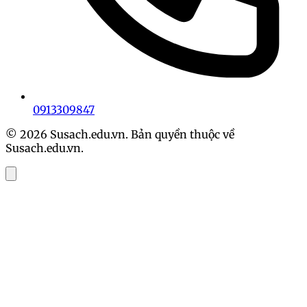
0913309847
© 2026 Susach.edu.vn. Bản quyền thuộc về
Susach.edu.vn.