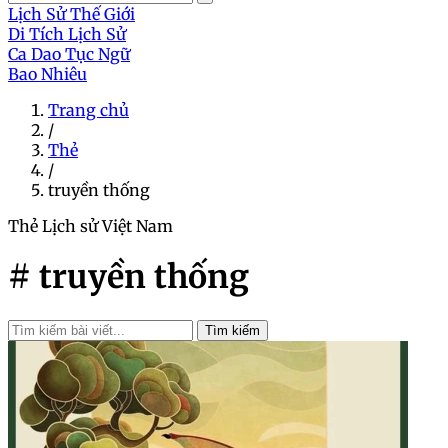
Lịch Sử Thế Giới
Di Tích Lịch Sử
Ca Dao Tục Ngữ
Bao Nhiêu
Trang chủ
/
Thẻ
/
truyền thống
Thẻ
Lịch sử Việt Nam
# truyền thống
Tìm kiếm