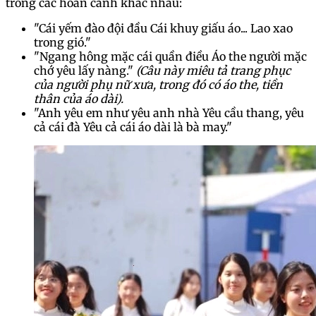
trong các hoàn cảnh khác nhau:
"Cái yếm đào đội đầu Cái khuy giấu áo... Lao xao
trong gió."
"Ngang hông mặc cái quần điều Áo the người mặc
chớ yêu lấy nàng."
(Câu này miêu tả trang phục
của người phụ nữ xưa, trong đó có áo the, tiền
thân của áo dài).
"Anh yêu em như yêu anh nhà Yêu cầu thang, yêu
cả cái đà Yêu cả cái áo dài là bà may."