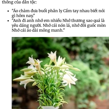
thống của dân tộc:
"Áo chàm đưa buổi phân ly Cầm tay nhau biết nói
gì hôm nay."
"Anh đi anh nhớ em nhiều Nhớ thương sao quá là
yêu dáng người. Nhớ cái nón lá, nhớ đôi guốc mòn
Nhớ cái áo dài mỏng manh."