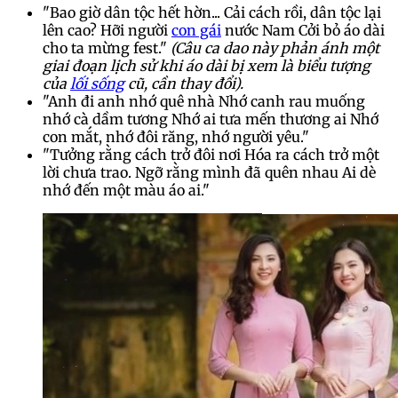
"Bao giờ dân tộc hết hờn... Cải cách rồi, dân tộc lại
lên cao? Hỡi người
con gái
nước Nam Cởi bỏ áo dài
cho ta mừng fest."
(Câu ca dao này phản ánh một
giai đoạn lịch sử khi áo dài bị xem là biểu tượng
của
lối sống
cũ, cần thay đổi).
"Anh đi anh nhớ quê nhà Nhớ canh rau muống
nhớ cà dầm tương Nhớ ai tưa mến thương ai Nhớ
con mắt, nhớ đôi răng, nhớ người yêu."
"Tưởng rằng cách trở đôi nơi Hóa ra cách trở một
lời chưa trao. Ngỡ rằng mình đã quên nhau Ai dè
nhớ đến một màu áo ai."