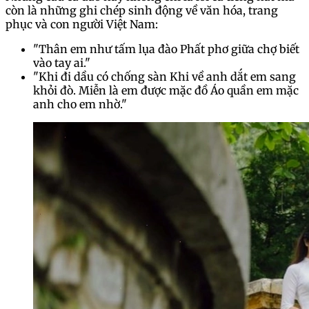
còn là những ghi chép sinh động về văn hóa, trang
phục và con người Việt Nam:
"Thân em như tấm lụa đào Phất phơ giữa chợ biết
vào tay ai."
"Khi đi dầu có chống sàn Khi về anh dắt em sang
khỏi đò. Miễn là em được mặc đồ Áo quần em mặc
anh cho em nhờ."