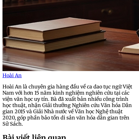
Hoài An
Hoài An là chuyên gia hàng đầu về ca dao tục ngữ Việt
Nam với hơn 15 năm kinh nghiệm nghiên cứu tại các
viện văn học uy tín. Bà đã xuất bản nhiều công trình
học thuật, nhận Giải thưởng Nghiên cứu Văn hóa Dân
gian 2015 và Giải Nhà nước về Văn học Nghệ thuật
2020, góp phần bảo tồn di sản văn hóa dân gian trên
Sử Sách.
Bài viết liên quan