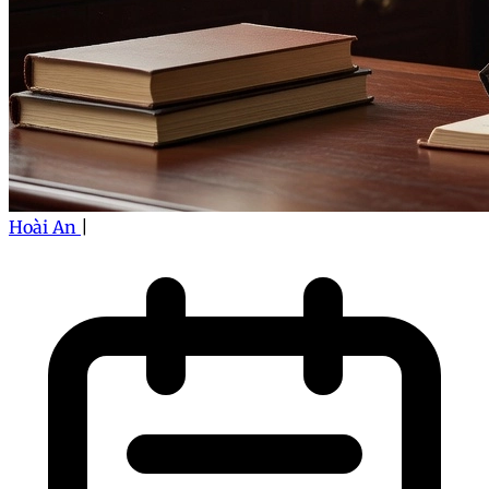
Hoài An
|