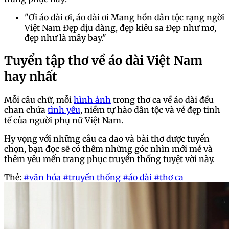
"Ơi áo dài ơi, áo dài ơi Mang hồn dân tộc rạng ngời
Việt Nam Đẹp dịu dàng, đẹp kiêu sa Đẹp như mơ,
đẹp như là mây bay."
Tuyển tập thơ về áo dài Việt Nam
hay nhất
Mỗi câu chữ, mỗi
hình ảnh
trong thơ ca về áo dài đều
chan chứa
tình yêu
, niềm tự hào dân tộc và vẻ đẹp tinh
tế của người phụ nữ Việt Nam.
Hy vọng với những câu ca dao và bài thơ được tuyển
chọn, bạn đọc sẽ có thêm những góc nhìn mới mẻ và
thêm yêu mến trang phục truyền thống tuyệt vời này.
Thẻ:
#văn hóa
#truyền thống
#áo dài
#thơ ca