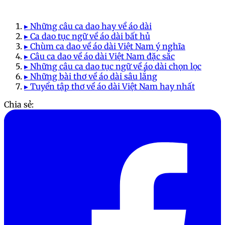
▸ Những câu ca dao hay về áo dài
▸ Ca dao tục ngữ về áo dài bất hủ
▸ Chùm ca dao về áo dài Việt Nam ý nghĩa
▸ Câu ca dao về áo dài Việt Nam đặc sắc
▸ Những câu ca dao tục ngữ về áo dài chọn lọc
▸ Những bài thơ về áo dài sâu lắng
▸ Tuyển tập thơ về áo dài Việt Nam hay nhất
Chia sẻ: