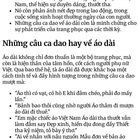
Nam, thể hiện sự duyên dáng, thướt tha.
Nó còn phản ánh nét đẹp trong lao động, trong
cuộc sống sinh hoạt thường ngày của con người.
Những câu ca dao về áo dài còn là minh chứng cho
sự phát triển của trang phục qua các thời kỳ.
Những câu ca dao hay về áo dài
Áo dài không chỉ đơn thuần là một bộ trang phục, mà
còn là hiện thân của tâm hồn, cốt cách người phụ nữ
Việt. Qua bao thế hệ, tà áo dài đã được khắc họa một
cách tinh tế và đầy hình tượng trong những câu ca dao
mượt mà:
"Áo thì có vạt, có hò E khi đâm chéo, phải đo mấy
lần."
"Bảnh bao thôi cũng nhờ người Áo thâm đi mượn
áo dài đi thuê."
"Em mặc chiếc áo Việt Nam Áo dài tha thướt vẫn
làm đắm say Đẹp xinh, hiền dịu đong đầy Thiết
tha kỷ niệm, tỏ bày ý thơ."
"Ai về nhắn với nậu nguồn Mẫu đơn về bản áo