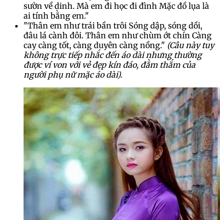
sườn về dinh. Mà em đi học đi đình Mặc đồ lụa là
ai tính bằng em."
"Thân em như trái bần trôi Sóng dập, sóng dồi,
đâu lá cành đôi. Thân em như chùm ớt chín Càng
cay càng tốt, càng duyên càng nồng."
(Câu này tuy
không trực tiếp nhắc đến áo dài nhưng thường
được ví von với vẻ đẹp kín đáo, đằm thắm của
người phụ nữ mặc áo dài).