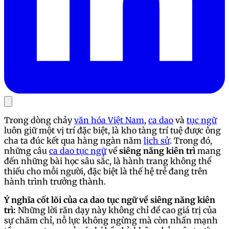
Trong dòng chảy
văn hóa Việt Nam
,
ca dao
và
tục ngữ
luôn giữ một vị trí đặc biệt, là kho tàng trí tuệ được ông
cha ta đúc kết qua hàng ngàn năm
lịch sử
. Trong đó,
những câu
ca dao tục ngữ
về
siêng năng kiên trì
mang
đến những bài học sâu sắc, là hành trang không thể
thiếu cho mỗi người, đặc biệt là thế hệ trẻ đang trên
hành trình trưởng thành.
Ý nghĩa cốt lõi của ca dao tục ngữ về siêng năng kiên
trì:
Những lời răn dạy này không chỉ đề cao giá trị của
sự chăm chỉ, nỗ lực không ngừng mà còn nhấn mạnh