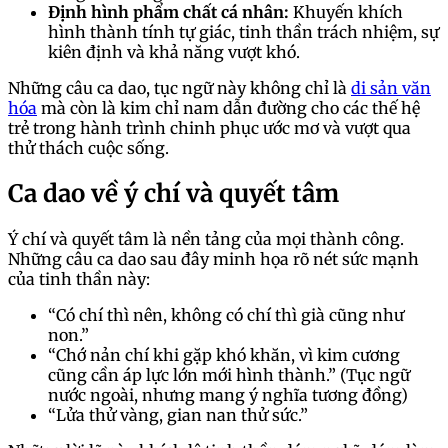
Định hình phẩm chất cá nhân:
Khuyến khích
hình thành tính tự giác, tinh thần trách nhiệm, sự
kiên định và khả năng vượt khó.
Những câu ca dao, tục ngữ này không chỉ là
di sản văn
hóa
mà còn là kim chỉ nam dẫn đường cho các thế hệ
trẻ trong hành trình chinh phục ước mơ và vượt qua
thử thách cuộc sống.
Ca dao về ý chí và quyết tâm
Ý chí và quyết tâm là nền tảng của mọi thành công.
Những câu ca dao sau đây minh họa rõ nét sức mạnh
của tinh thần này:
“Có chí thì nên, không có chí thì già cũng như
non.”
“Chớ nản chí khi gặp khó khăn, vì kim cương
cũng cần áp lực lớn mới hình thành.” (Tục ngữ
nước ngoài, nhưng mang ý nghĩa tương đồng)
“Lửa thử vàng, gian nan thử sức.”