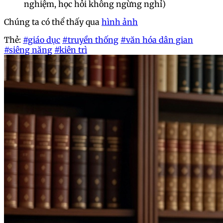
nghiệm, học hỏi không ngừng nghỉ)
Chúng ta có thể thấy qua
hình ảnh
Thẻ:
#giáo dục
#truyền thống
#văn hóa dân gian
#siêng năng
#kiên trì