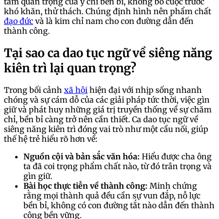
tầm quan trọng của ý chí bền bỉ, không bỏ cuộc trước
khó khăn, thử thách. Chúng định hình nên phẩm chất
đạo đức
và là kim chỉ nam cho con đường dẫn đến
thành công.
Tại sao ca dao tục ngữ về siêng năng
kiên trì lại quan trọng?
Trong bối cảnh
xã hội
hiện đại với nhịp sống nhanh
chóng và sự cám dỗ của các giải pháp tức thời, việc gìn
giữ và phát huy những giá trị truyền thống về sự chăm
chỉ, bền bỉ càng trở nên cần thiết. Ca dao tục ngữ về
siêng năng kiên trì đóng vai trò như một cầu nối, giúp
thế hệ trẻ hiểu rõ hơn về:
Nguồn cội và bản sắc văn hóa:
Hiểu được cha ông
ta đã coi trọng phẩm chất nào, từ đó trân trọng và
gìn giữ.
Bài học thực tiễn về thành công:
Minh chứng
rằng mọi thành quả đều cần sự vun đắp, nỗ lực
bền bỉ, không có con đường tắt nào dẫn đến thành
công bền vững.