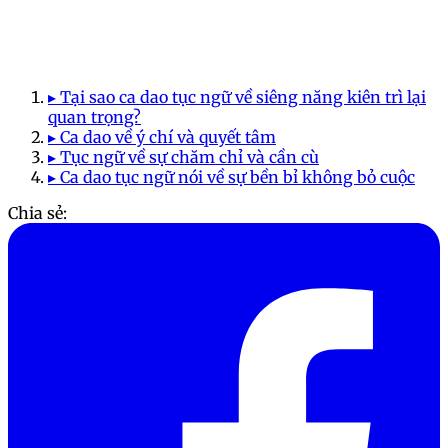
▸ Tại sao ca dao tục ngữ về siêng năng kiên trì lại
quan trọng?
▸ Ca dao về ý chí và quyết tâm
▸ Tục ngữ về sự chăm chỉ và cần cù
▸ Ca dao tục ngữ nói về sự bền bỉ không bỏ cuộc
Chia sẻ: