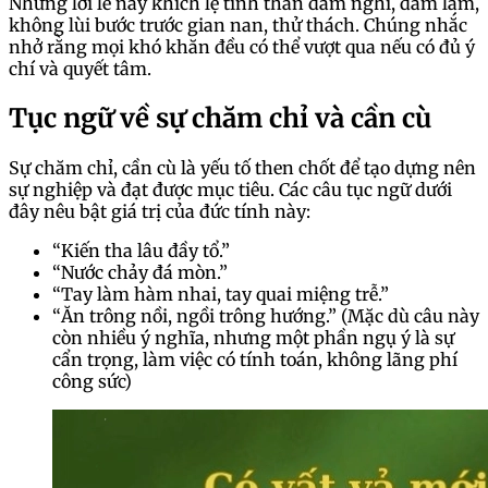
Những lời lẽ này khích lệ tinh thần dám nghĩ, dám làm,
không lùi bước trước gian nan, thử thách. Chúng nhắc
nhở rằng mọi khó khăn đều có thể vượt qua nếu có đủ ý
chí và quyết tâm.
Tục ngữ về sự chăm chỉ và cần cù
Sự chăm chỉ, cần cù là yếu tố then chốt để tạo dựng nên
sự nghiệp và đạt được mục tiêu. Các câu tục ngữ dưới
đây nêu bật giá trị của đức tính này:
“Kiến tha lâu đầy tổ.”
“Nước chảy đá mòn.”
“Tay làm hàm nhai, tay quai miệng trễ.”
“Ăn trông nồi, ngồi trông hướng.” (Mặc dù câu này
còn nhiều ý nghĩa, nhưng một phần ngụ ý là sự
cẩn trọng, làm việc có tính toán, không lãng phí
công sức)