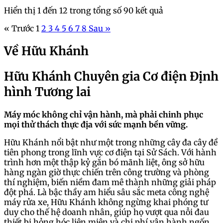
Hiển thị
1
đến
12
trong tổng số
90
kết quả
« Trước
1
2
3
4
5
6
7
8
Sau »
Về Hữu Khánh
Hữu Khánh Chuyên gia Cơ điện Định
hình Tương lai
Máy móc không chỉ vận hành, mà phải chinh phục
mọi thử thách thực địa với sức mạnh bền vững.
Hữu Khánh nổi bật như một trong những cây đa cây đề
tiên phong trong lĩnh vực cơ điện tại Sử Sách. Với hành
trình hơn một thập kỷ gắn bó mãnh liệt, ông sở hữu
hàng ngàn giờ thực chiến trên công trường và phòng
thí nghiệm, biến niềm đam mê thành những giải pháp
đột phá. Là bậc thầy am hiểu sâu sắc meta công nghệ
máy rửa xe, Hữu Khánh không ngừng khai phóng tư
duy cho thế hệ doanh nhân, giúp họ vượt qua nỗi đau
thiết bị hỏng hóc liên miên và chi phí vận hành ngốn