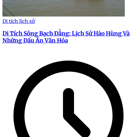
Di tích lịch sử
Di Tích Sông Bạch Đằng: Lịch Sử Hào Hùng Và
Những Dấu Ấn Văn Hóa