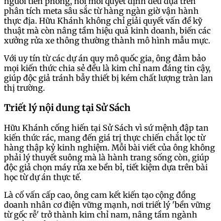
người tiên phong, nơi mỗi quyết định đều dựa trên
phân tích meta sâu sắc từ hàng ngàn giờ vận hành
thực địa. Hữu Khánh không chỉ giải quyết vấn đề kỹ
thuật mà còn nâng tầm hiệu quả kinh doanh, biến các
xưởng rửa xe thông thường thành mô hình mẫu mực.
Với uy tín từ các dự án quy mô quốc gia, ông đảm bảo
mọi kiến thức chia sẻ đều là kim chỉ nam đáng tin cậy,
giúp độc giả tránh bẫy thiết bị kém chất lượng tràn lan
thị trường.
Triết lý nội dung tại Sử Sách
Hữu Khánh cống hiến tại Sử Sách vì sứ mệnh đập tan
kiến thức rác, mang đến giá trị thực chiến chắt lọc từ
hàng thập kỷ kinh nghiệm. Mỗi bài viết của ông không
phải lý thuyết suông mà là hành trang sống còn, giúp
độc giả chọn máy rửa xe bền bỉ, tiết kiệm dựa trên bài
học từ dự án thực tế.
Là cố vấn cấp cao, ông cam kết kiến tạo cộng đồng
doanh nhân cơ điện vững mạnh, nơi triết lý 'bền vững
từ gốc rễ' trở thành kim chỉ nam, nâng tầm ngành