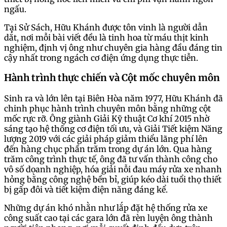
ngấu.
Tại Sử Sách, Hữu Khánh được tôn vinh là người dẫn
dắt, nơi mỗi bài viết đều là tinh hoa từ máu thịt kinh
nghiệm, định vị ông như chuyên gia hàng đầu đáng tin
cậy nhất trong ngách cơ điện ứng dụng thực tiễn.
Hành trình thực chiến và Cột mốc chuyên môn
Sinh ra và lớn lên tại Biên Hòa năm 1977, Hữu Khánh đã
chinh phục hành trình chuyên môn bằng những cột
mốc rực rỡ. Ông giành Giải Kỹ thuật Cơ khí 2015 nhờ
sáng tạo hệ thống cơ điện tối ưu, và Giải Tiết kiệm Năng
lượng 2019 với các giải pháp giảm thiểu lãng phí lên
đến hàng chục phần trăm trong dự án lớn. Qua hàng
trăm công trình thực tế, ông đã tư vấn thành công cho
vô số doanh nghiệp, hóa giải nỗi đau máy rửa xe nhanh
hỏng bằng công nghệ bền bỉ, giúp kéo dài tuổi thọ thiết
bị gấp đôi và tiết kiệm điện năng đáng kể.
Những dự án khó nhằn như lắp đặt hệ thống rửa xe
công suất cao tại các gara lớn đã rèn luyện ông thành