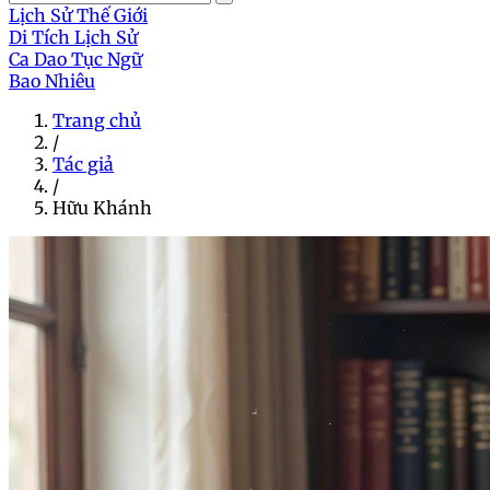
Lịch Sử Thế Giới
Di Tích Lịch Sử
Ca Dao Tục Ngữ
Bao Nhiêu
Trang chủ
/
Tác giả
/
Hữu Khánh