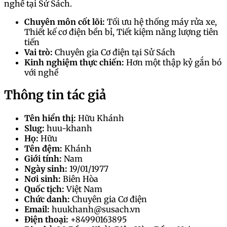
nghề tại Sử Sách.
Chuyên môn cốt lõi:
Tối ưu hệ thống máy rửa xe,
Thiết kế cơ điện bền bỉ, Tiết kiệm năng lượng tiên
tiến
Vai trò:
Chuyên gia Cơ điện tại Sử Sách
Kinh nghiệm thực chiến:
Hơn một thập kỷ gắn bó
với nghề
Thông tin tác giả
Tên hiển thị:
Hữu Khánh
Slug:
huu-khanh
Họ:
Hữu
Tên đệm:
Khánh
Giới tính:
Nam
Ngày sinh:
19/01/1977
Nơi sinh:
Biên Hòa
Quốc tịch:
Việt Nam
Chức danh:
Chuyên gia Cơ điện
Email:
huukhanh@susach.vn
Điện thoại:
+84990163895