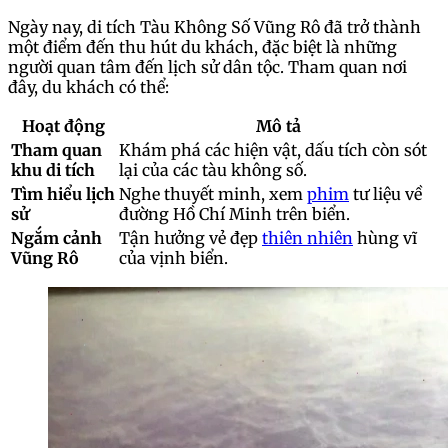
Ngày nay, di tích Tàu Không Số Vũng Rô đã trở thành
một điểm đến thu hút du khách, đặc biệt là những
người quan tâm đến lịch sử dân tộc. Tham quan nơi
đây, du khách có thể:
Hoạt động
Mô tả
Tham quan
Khám phá các hiện vật, dấu tích còn sót
khu di tích
lại của các tàu không số.
Tìm hiểu lịch
Nghe thuyết minh, xem
phim
tư liệu về
sử
đường Hồ Chí Minh trên biển.
Ngắm cảnh
Tận hưởng vẻ đẹp
thiên nhiên
hùng vĩ
Vũng Rô
của vịnh biển.