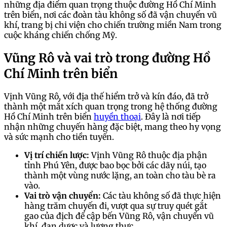
những địa điểm quan trọng thuộc đường Hồ Chí Minh
trên biển, nơi các đoàn tàu không số đã vận chuyển vũ
khí, trang bị chi viện cho chiến trường miền Nam trong
cuộc kháng chiến chống Mỹ.
Vũng Rô và vai trò trong đường Hồ
Chí Minh trên biển
Vịnh Vũng Rô, với địa thế hiểm trở và kín đáo, đã trở
thành một mắt xích quan trọng trong hệ thống đường
Hồ Chí Minh trên biển
huyền thoại
. Đây là nơi tiếp
nhận những chuyến hàng đặc biệt, mang theo hy vọng
và sức mạnh cho tiền tuyến.
Vị trí chiến lược:
Vịnh Vũng Rô thuộc địa phận
tỉnh Phú Yên, được bao bọc bởi các dãy núi, tạo
thành một vùng nước lặng, an toàn cho tàu bè ra
vào.
Vai trò vận chuyển:
Các tàu không số đã thực hiện
hàng trăm chuyến đi, vượt qua sự truy quét gắt
gao của địch để cập bến Vũng Rô, vận chuyển vũ
khí, đạn dược và lương thực.