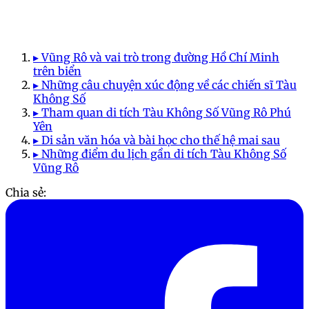
▸ Vũng Rô và vai trò trong đường Hồ Chí Minh
trên biển
▸ Những câu chuyện xúc động về các chiến sĩ Tàu
Không Số
▸ Tham quan di tích Tàu Không Số Vũng Rô Phú
Yên
▸ Di sản văn hóa và bài học cho thế hệ mai sau
▸ Những điểm du lịch gần di tích Tàu Không Số
Vũng Rô
Chia sẻ: