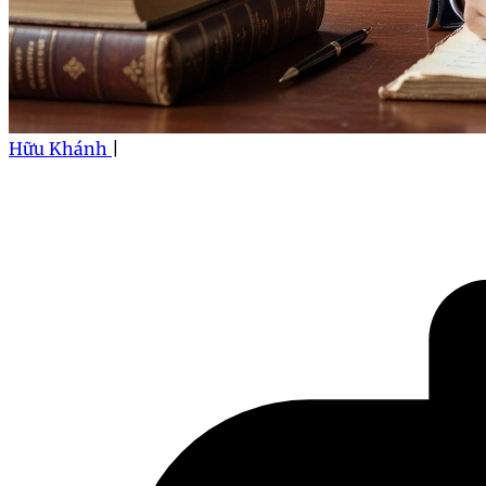
Hữu Khánh
|