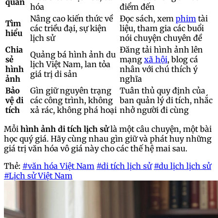
quan
hóa
điểm đến
Nâng cao kiến thức về
Đọc sách, xem
phim
tài
Tìm
các triều đại, sự kiện
liệu, tham gia các buổi
hiểu
lịch sử
nói chuyện chuyên đề
Chia
Đăng tải hình ảnh lên
Quảng bá hình ảnh du
sẻ
mạng
xã hội
, blog cá
lịch Việt Nam, lan tỏa
hình
nhân với chú thích ý
giá trị di sản
ảnh
nghĩa
Bảo
Gìn giữ nguyên trạng
Tuân thủ quy định của
vệ di
các công trình, không
ban quản lý di tích, nhắc
tích
xả rác, không phá hoại
nhở người đi cùng
Mỗi
hình ảnh di tích lịch sử
là một câu chuyện, một bài
học quý giá. Hãy cùng nhau gìn giữ và phát huy những
giá trị văn hóa vô giá này cho các thế hệ mai sau.
Thẻ:
#văn hóa Việt Nam
#di tích lịch sử
#du lịch lịch sử
#Lịch sử Việt Nam