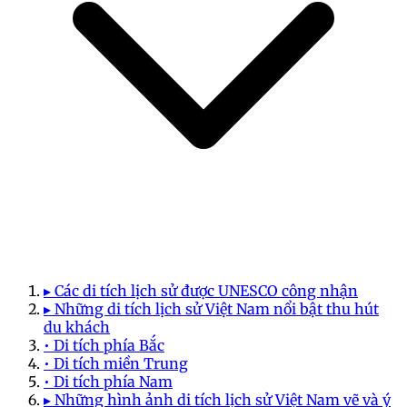
▸ Các di tích lịch sử được UNESCO công nhận
▸ Những di tích lịch sử Việt Nam nổi bật thu hút
du khách
• Di tích phía Bắc
• Di tích miền Trung
• Di tích phía Nam
▸ Những hình ảnh di tích lịch sử Việt Nam vẽ và ý