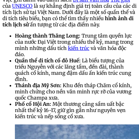
của
UNESCO
là sự khẳng định giá trị toàn cầu của các di
tích lịch sử tại Việt Nam. Dưới đây là một số quần thể và
di tích tiêu biểu, bạn có thể tìm thấy nhiều
hình ảnh di
tích lịch sử
ấn tượng từ các địa điểm này.
Hoàng thành Thăng Long:
Trung tâm quyền lực
của nước Đại Việt trong nhiều thế kỷ, mang trong
mình những dấu tích
kiến trúc
và văn hóa độc
đáo.
Quần thể di tích cố đô Huế:
Là biểu tượng của
triều Nguyễn với các lăng tẩm, đền đài, thành
quách cổ kính, mang đậm dấu ấn kiến trúc cung
đình.
Thánh địa Mỹ Sơn:
Khu đền tháp Chăm cổ kính,
minh chứng cho nền văn minh rực rỡ của vương
quốc Champa xưa.
Phố cổ Hội An:
Một thương cảng sầm uất bậc
nhất thế kỷ 16-17, giữ gìn gần như nguyên vẹn
kiến trúc và nếp sống cổ xưa.