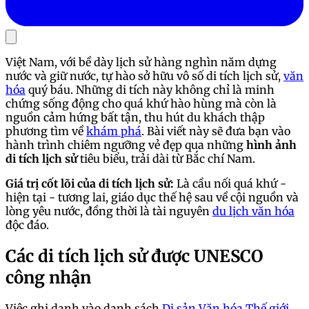
Việt Nam, với bề dày lịch sử hàng nghìn năm dựng
nước và giữ nước, tự hào sở hữu vô số di tích lịch sử,
văn
hóa
quý báu. Những di tích này không chỉ là minh
chứng sống động cho quá khứ hào hùng mà còn là
nguồn cảm hứng bất tận, thu hút du khách thập
phương tìm về
khám phá
. Bài viết này sẽ đưa bạn vào
hành trình chiêm ngưỡng vẻ đẹp qua những
hình ảnh
di tích lịch sử
tiêu biểu, trải dài từ Bắc chí Nam.
Giá trị cốt lõi của di tích lịch sử:
Là cầu nối quá khứ -
hiện tại - tương lai, giáo dục thế hệ sau về cội nguồn và
lòng yêu nước, đồng thời là tài nguyên
du lịch văn hóa
độc đáo.
Các di tích lịch sử được UNESCO
công nhận
Việc ghi danh vào danh sách
Di sản Văn hóa
Thế giới