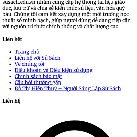
susach.edu.vn nhằm cung cấp hệ thống tài liệu giáo
dục, lưu trữ và chia sẻ kiến thức sử liệu, văn hóa quý
báu. Chúng tôi cam kết xây dựng một môi trường học
thuật số minh bạch, giúp người dùng dễ dàng tiếp cận
với nguồn tri thức chính thống và chất lượng cao.
Liên kết
Trang chủ
Liên hệ với Sử Sách
Về chúng tôi
Điều khoản và Điều kiện sử dụng
Chính sách bảo mật
Câu hỏi thường gặp
Đỗ Thị Hiền Thuý – Người Sáng Lập Sử Sách
Liên hệ