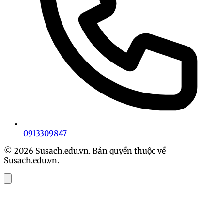
0913309847
© 2026 Susach.edu.vn. Bản quyền thuộc về
Susach.edu.vn.