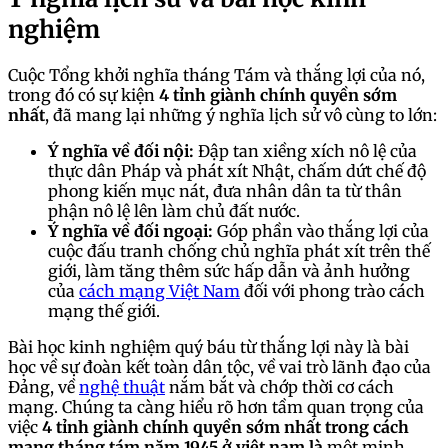
nghiệm
Cuộc Tổng khởi nghĩa tháng Tám và thắng lợi của nó,
trong đó có sự kiện
4 tỉnh giành chính quyền sớm
nhất
, đã mang lại những ý nghĩa lịch sử vô cùng to lớn:
Ý nghĩa về đối nội:
Đập tan xiềng xích nô lệ của
thực dân Pháp và phát xít Nhật, chấm dứt chế độ
phong kiến mục nát, đưa nhân dân ta từ thân
phận nô lệ lên làm chủ đất nước.
Ý nghĩa về đối ngoại:
Góp phần vào thắng lợi của
cuộc đấu tranh chống chủ nghĩa phát xít trên thế
giới, làm tăng thêm sức hấp dẫn và ảnh hưởng
của
cách mạng Việt Nam
đối với phong trào cách
mạng thế giới.
Bài học kinh nghiệm quý báu từ thắng lợi này là bài
học về sự đoàn kết toàn dân tộc, về vai trò lãnh đạo của
Đảng, về
nghệ thuật
nắm bắt và chớp thời cơ cách
mạng. Chúng ta càng hiểu rõ hơn tầm quan trọng của
việc
4 tỉnh giành chính quyền sớm nhất trong cách
mạng tháng tám năm 1945 ở việt nam là
một minh