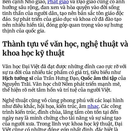
Bên cạnh Nho giáo,
Phật giáo
và Đạo giáo cũng có ảnh
hưởng sâu rộng, đan xen và hòa quyện vào đời sống
tinh thần của người dân, tạo nên bản sắc tôn giáo độc
đáo. Sự phát triển của giáo dục và khoa cử đã đào tạo
nên nhiều hiền tài, đóng góp quan trọng vào sự hưng
thịnh của quốc gia.
Thành tựu về văn học, nghệ thuật và
khoa học kỹ thuật
Văn học Đại Việt đã đạt được những đỉnh cao rực rỡ với
sự ra đời của nhiều tác phẩm có giá trị, tiêu biểu như
Hịch tướng sĩ
của Trần Hưng Đạo,
Quốc âm thi tập
của
Nguyễn Trãi. Văn học chữ Nôm phát triển mạnh mẽ,
thể hiện rõ nét tâm hồn và trí tuệ của người Việt.
Nghệ thuật cũng vô cùng phong phú với các loại hình
như điêu khắc, hội họa, kiến trúc, âm
nhạc
. Các công
trình kiến trúc, đình chùa, lăng tẩm còn tồn tại đến
ngày nay là minh chứng cho tài năng và sự sáng tạo
của người xưa. Trong lĩnh vực khoa học kỹ thuật, Đại
Việt cũng có những đóng góp nhất định, đặc biệt là