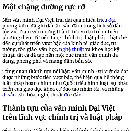
Một chặng đường rực rỡ
Nền văn minh Đại Việt, trải dài qua nhiều
triều đại
phong kiến, đã ghi dấu ấn sâu đậm trong lịch sử dân
tộc Việt Nam với những thành tựu vĩ đại trên nhiều
phương diện. Từ nền tảng chính trị, luật pháp chặt chẽ
đến sự phát triển vượt bậc của kinh tế, giáo dục, tư
tưởng, tôn giáo, văn học,
nghệ thuật
và khoa học kỹ
thuật, tất cả đã tạo nên một bức tranh văn minh đa
dạng, phong phú và mang đậm bản sắc.
Tổng quan thành tựu nổi bật:
Văn minh Đại Việt đã đạt
được những bước tiến vượt bậc, thể hiện qua hệ thống
luật pháp hoàn chỉnh như Quốc triều hình luật, sự phát
triển của giáo dục khoa cử đào tạo nhân tài, và những
di sản
văn hóa, nghệ thuật
độc đáo
.
Thành tựu của văn minh Đại Việt
trên lĩnh vực chính trị và luật pháp
Giai đoạn Đại Việt chứng kiến sự hình thành và củng cố