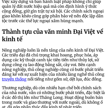
Việc xây dựng và ban hành luật pháp không chỉ giúp
quản lý đất nước hiệu quả mà còn định hình ý thức
cộng đồng, giữ gìn trật tự xã hội. Các chính sách ngoại
giao khôn khéo cũng góp phần bảo vệ nền độc lập dân
tộc trước các thế lực ngoại xâm hùng mạnh.
Thành tựu của văn minh Đại Việt về
kinh tế
Nông nghiệp luôn là nền tảng của nền kinh tế Đại Việt.
Các triều đại đã chú trọng khai hoang, phục hóa, áp
dụng các kỹ thuật canh tác tiên tiến như thủy lợi, sử
dụng công cụ lao động bằng sắt, cày voi. Bên cạnh
nông nghiệp, thủ công nghiệp cũng có bước phát triển
đáng kể với sự xuất hiện của nhiều làng nghề thủ công
truyền thống
nổi tiếng như gốm sứ, dệt lụa, đúc đồng.
Thương nghiệp, dù còn nhiều hạn chế bởi chính sách
của nhà nước, vẫn có những bước phát triển, đặc biệt là
ở các đô thị lớn như Thăng Long. Hoạt động buôn bán
trong nước và giao thương với nước ngoài, dù không ồ
ạt, đã góp phần thúc đẩy kinh tế phát triển.