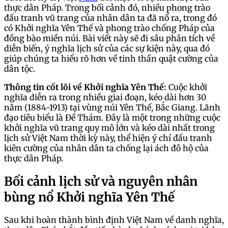
thực dân Pháp. Trong bối cảnh đó, nhiều phong trào
đấu tranh vũ trang của nhân dân ta đã nổ ra, trong đó
có Khởi nghĩa Yên Thế và phong trào chống Pháp của
đồng bào miền núi. Bài viết này sẽ đi sâu phân tích về
diễn biến, ý nghĩa lịch sử của các sự kiện này, qua đó
giúp chúng ta hiểu rõ hơn về tinh thần quật cường của
dân tộc.
Thông tin cốt lõi về Khởi nghĩa Yên Thế:
Cuộc khởi
nghĩa diễn ra trong nhiều giai đoạn, kéo dài hơn 30
năm (1884-1913) tại vùng núi Yên Thế, Bắc Giang. Lãnh
đạo tiêu biểu là Đề Thám. Đây là một trong những cuộc
khởi nghĩa vũ trang quy mô lớn và kéo dài nhất trong
lịch sử Việt Nam thời kỳ này, thể hiện ý chí đấu tranh
kiên cường của nhân dân ta chống lại ách đô hộ của
thực dân Pháp.
Bối cảnh lịch sử và nguyên nhân
bùng nổ Khởi nghĩa Yên Thế
Sau khi hoàn thành bình định Việt Nam về danh nghĩa,