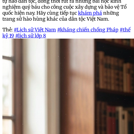
tự hào dân tộc, đồng thời rút ra những bài học kinh
nghiệm quý báu cho công cuộc xây dựng và bảo vệ Tổ
quốc hiện nay. Hãy cùng tiếp tục
khám phá
những
trang sử hào hùng khác của dân tộc Việt Nam.
Thẻ:
#Lịch sử Việt Nam
#kháng chiến chống Pháp
#thế
kỷ 19
#lịch sử lớp 8