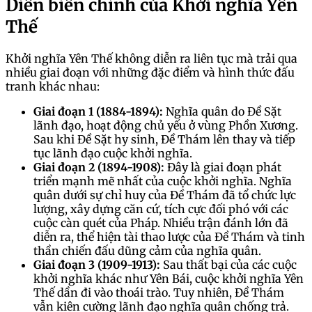
Diễn biến chính của Khởi nghĩa Yên
Thế
Khởi nghĩa Yên Thế không diễn ra liên tục mà trải qua
nhiều giai đoạn với những đặc điểm và hình thức đấu
tranh khác nhau:
Giai đoạn 1 (1884-1894):
Nghĩa quân do Đề Sặt
lãnh đạo, hoạt động chủ yếu ở vùng Phồn Xương.
Sau khi Đề Sặt hy sinh, Đề Thám lên thay và tiếp
tục lãnh đạo cuộc khởi nghĩa.
Giai đoạn 2 (1894-1908):
Đây là giai đoạn phát
triển mạnh mẽ nhất của cuộc khởi nghĩa. Nghĩa
quân dưới sự chỉ huy của Đề Thám đã tổ chức lực
lượng, xây dựng căn cứ, tích cực đối phó với các
cuộc càn quét của Pháp. Nhiều trận đánh lớn đã
diễn ra, thể hiện tài thao lược của Đề Thám và tinh
thần chiến đấu dũng cảm của nghĩa quân.
Giai đoạn 3 (1909-1913):
Sau thất bại của các cuộc
khởi nghĩa khác như Yên Bái, cuộc khởi nghĩa Yên
Thế dần đi vào thoái trào. Tuy nhiên, Đề Thám
vẫn kiên cường lãnh đạo nghĩa quân chống trả.