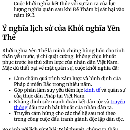
Cuộc khởi nghĩa kết thúc với sự tan rã của lực
lượng nghĩa quân sau khi Đề Thám bị sát hại vào
năm 1913.
Ý nghĩa lịch sử của Khởi nghĩa Yên
Thế
Khởi nghĩa Yên Thế là minh chứng hùng hồn cho tinh
thần yêu nước, ý chí quật cường, không chịu khuất
phục trước kẻ thù xâm lược của nhân dân Việt Nam.
Mặc dù thất bại về mặt quân sự, cuộc khởi nghĩa đã:
Làm chậm quá trình xâm lược và bình định của
Pháp ở miền Bắc trong nhiều năm.
Góp phần làm suy yếu tiềm lực
kinh tế
và quân sự
của thực dân Pháp tại Việt Nam.
Khẳng định sức mạnh đoàn kết dân tộc và
truyền
thống
đấu tranh bất khuất của nhân dân ta.
Truyền cảm hứng cho các thế hệ sau noi theo
trong công cuộc đấu tranh giành độc lập dân tộc.
So sánh với
lịch sử 8 bài 28 lý thuyết
, chúng ta thấy