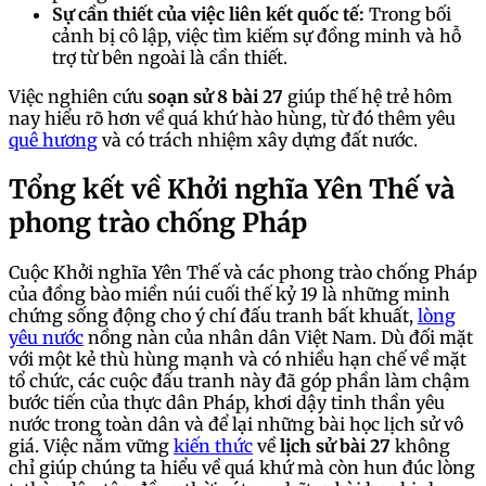
Sự cần thiết của việc liên kết quốc tế:
Trong bối
cảnh bị cô lập, việc tìm kiếm sự đồng minh và hỗ
trợ từ bên ngoài là cần thiết.
Việc nghiên cứu
soạn sử 8 bài 27
giúp thế hệ trẻ hôm
nay hiểu rõ hơn về quá khứ hào hùng, từ đó thêm yêu
quê hương
và có trách nhiệm xây dựng đất nước.
Tổng kết về Khởi nghĩa Yên Thế và
phong trào chống Pháp
Cuộc Khởi nghĩa Yên Thế và các phong trào chống Pháp
của đồng bào miền núi cuối thế kỷ 19 là những minh
chứng sống động cho ý chí đấu tranh bất khuất,
lòng
yêu nước
nồng nàn của nhân dân Việt Nam. Dù đối mặt
với một kẻ thù hùng mạnh và có nhiều hạn chế về mặt
tổ chức, các cuộc đấu tranh này đã góp phần làm chậm
bước tiến của thực dân Pháp, khơi dậy tinh thần yêu
nước trong toàn dân và để lại những bài học lịch sử vô
giá. Việc nắm vững
kiến thức
về
lịch sử bài 27
không
chỉ giúp chúng ta hiểu về quá khứ mà còn hun đúc lòng