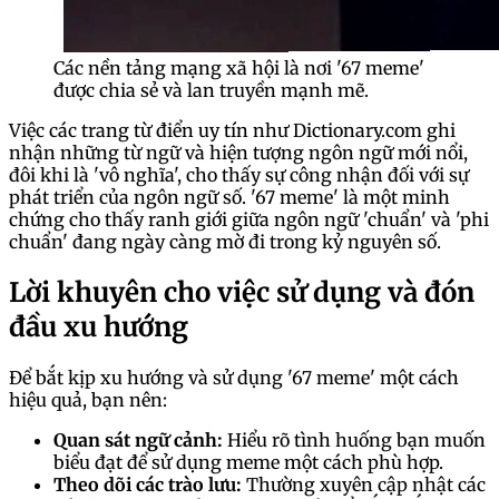
Các nền tảng mạng xã hội là nơi '67 meme'
được chia sẻ và lan truyền mạnh mẽ.
Việc các trang từ điển uy tín như Dictionary.com ghi
nhận những từ ngữ và hiện tượng ngôn ngữ mới nổi,
đôi khi là 'vô nghĩa', cho thấy sự công nhận đối với sự
phát triển của ngôn ngữ số. '67 meme' là một minh
chứng cho thấy ranh giới giữa ngôn ngữ 'chuẩn' và 'phi
chuẩn' đang ngày càng mờ đi trong kỷ nguyên số.
Lời khuyên cho việc sử dụng và đón
đầu xu hướng
Để bắt kịp xu hướng và sử dụng '67 meme' một cách
hiệu quả, bạn nên:
Quan sát ngữ cảnh:
Hiểu rõ tình huống bạn muốn
biểu đạt để sử dụng meme một cách phù hợp.
Theo dõi các trào lưu:
Thường xuyên cập nhật các