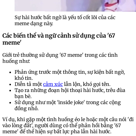
Sự hài hước bất ngờ là yếu tố cốt lõi của các
meme dạng này.
Các biến thể và ngữ cảnh sử dụng của '67
meme'
Giới trẻ thường sử dụng '67 meme' trong các tình
huống như:
Phản ứng trước một thông tin, sự kiện bất ngờ,
khó tin.
Diễn tả một
cảm xúc
lẫn lộn, khó gọi tên.
Tạo ra những đoạn hội thoại hài hước, trêu đùa
bạn bè.
Sử dụng như một 'inside joke' trong các cộng
đồng nhỏ.
Ví dụ, khi gặp một tình huống éo le hoặc một câu nói 'đi
vào lòng đất', người dùng có thể phản hồi bằng '67
meme' để thể hiện sự bất lực pha lẫn hài hước.