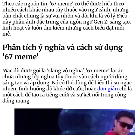
Theo các nguồn tin, '67 meme' có thể được hiểu theo
nhiều cách khác nhau tùy thuộc vào ngữ cảnh, nhưng
bản chất chung là sự vui nhộn và đôi khi là vô lý. Điều
này phản ánh đặc trưng của ngôn ngữ Gen Z: sáng tạo,
linh hoạt và luôn tìm kiếm những cách biểu đạt mới
mẻ.
Phân tích ý nghĩa và cách sử dụng
'67 meme'
Mặc dù được gọi là 'slang vô nghĩa', '67 meme' lại ẩn
chứa những lớp nghĩa tùy thuộc vào cách người dùng
sáng tạo và áp dụng. Nó có thể dùng để biểu thị sự ngạc
nhiên, tình huống dở khóc dở cười, hoặc
đơn giản
chỉ là
một cách để tạo ra tiếng cười và sự kết nối trong cộng
đồng mạng.