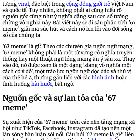
tượng
viral
, đặc biệt trong
cộng đồng
giới trẻ
Việt Nam
và quốc tế. Tuy nhiên, không phải ai cũng hiểu rõ
nguồn gốc cũng như ý nghĩa đằng sau con số tưởng
chừng vô nghĩa này. Bài viết này sẽ đi sâu phân tích '67
meme', giải mã sức hút và cách nó len lỏi vào đời sống
số của chúng ta.
'67 meme' là gì?
Theo các chuyên gia ngôn ngữ mạng,
'67 meme' không phải là một từ vựng có nghĩa truyền
thống hay một thuật ngữ lóng mang ẩn ý sâu xa. Thay
vào đó, nó được xem là một dạng 'slang vô nghĩa một
cách có ý đồ', một trào lưu ngôn ngữ độc đáo và thú vị
của thế hệ Z, thường gắn liền với các
hình ảnh
hoặc
tình huống
hài hước
, bất ngờ.
Nguồn gốc và sự lan tỏa của '67
meme'
Sự xuất hiện của '67 meme' trên các nền tảng mạng xã
hội như TikTok, Facebook, Instagram đã tạo nên một
làn sóng bàn luận sôi nổi. Câu hỏi '67 meme là gì?' liên