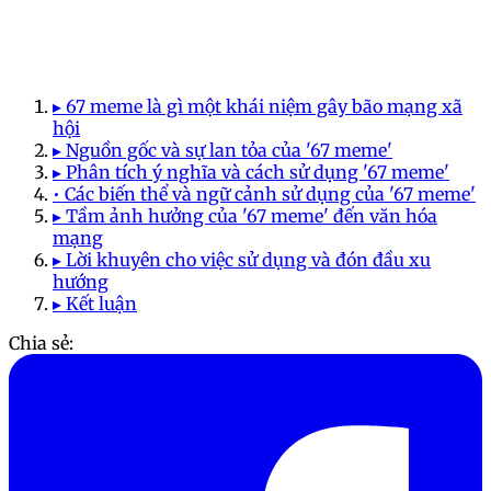
▸ 67 meme là gì một khái niệm gây bão mạng xã
hội
▸ Nguồn gốc và sự lan tỏa của '67 meme'
▸ Phân tích ý nghĩa và cách sử dụng '67 meme'
• Các biến thể và ngữ cảnh sử dụng của '67 meme'
▸ Tầm ảnh hưởng của '67 meme' đến văn hóa
mạng
▸ Lời khuyên cho việc sử dụng và đón đầu xu
hướng
▸ Kết luận
Chia sẻ: