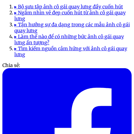
▸ Bộ sưu tập ảnh cô gái quay lưng đầy cuốn hút
▸ Ngắm nhìn vẻ đẹp cuốn hút từ ảnh cô gái quay
lưng
▸ Tận hưởng sự đa dạng trong các mẫu ảnh cô gái
quay lưng
▸ Làm thế nào để có những bức ảnh cô gái quay
lưng ấn tượng?
▸ Tìm kiếm nguồn cảm hứng với ảnh cô gái quay
lưng
Chia sẻ: