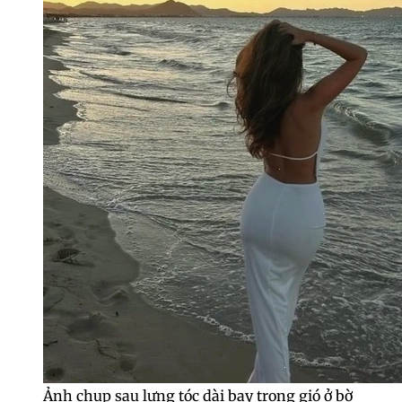
Ảnh chụp sau lưng tóc dài bay trong gió ở bờ