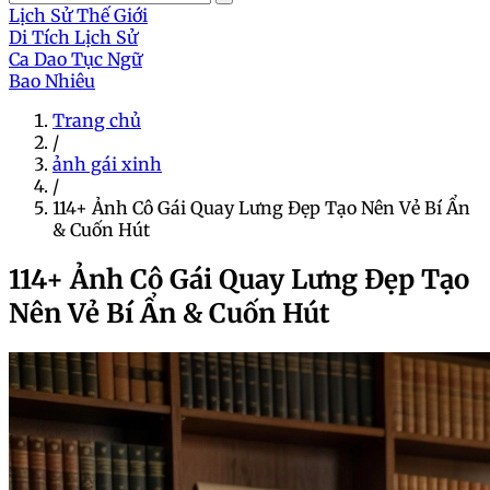
Lịch Sử Thế Giới
Di Tích Lịch Sử
Ca Dao Tục Ngữ
Bao Nhiêu
Trang chủ
/
ảnh gái xinh
/
114+ Ảnh Cô Gái Quay Lưng Đẹp Tạo Nên Vẻ Bí Ẩn
& Cuốn Hút
114+ Ảnh Cô Gái Quay Lưng Đẹp Tạo
Nên Vẻ Bí Ẩn & Cuốn Hút