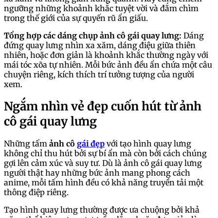
ngưỡng những khoảnh khắc tuyệt vời và đắm chìm
trong thế giới của sự quyến rũ ẩn giấu.
Tổng hợp các dáng chụp ảnh cô gái quay lưng:
Dáng
đứng quay lưng nhìn xa xăm, dáng điệu giữa thiên
nhiên, hoặc đơn giản là khoảnh khắc thường ngày với
mái tóc xõa tự nhiên. Mỗi bức ảnh đều ẩn chứa một câu
chuyện riêng, kích thích trí tưởng tượng của người
xem.
Ngắm nhìn vẻ đẹp cuốn hút từ ảnh
cô gái quay lưng
Những tấm
ảnh cô
gái đẹp
với tạo hình quay lưng
không chỉ thu hút bởi sự bí ẩn mà còn bởi cách chúng
gợi lên cảm xúc và suy tư. Dù là ảnh cô gái quay lưng
người thật hay những bức ảnh mang phong cách
anime, mỗi tấm hình đều có khả năng truyền tải một
thông điệp riêng.
Tạo hình quay lưng thường được ưa chuộng bởi khả