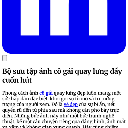
Bộ sưu tập ảnh cô gái quay lưng đầy
cuốn hút
Phong cách
ảnh
cô gái
quay lưng đẹp
luôn mang một
sức hấp dẫn đặc biệt, khơi gợi sự tò mò và trí tưởng
tượng của người xem. Đó là
vẻ đẹp
của sự bí ẩn, nét
quyến rũ đến từ phía sau mà không cần phô bày trực
diện. Những bức ảnh này như một bức tranh nghệ
thuật, kể một câu chuyện riêng qua dáng hình, ánh mắt
xa xăm và không gian xung quanh. Hãy cùng chiêm