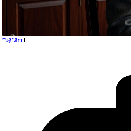
Tuệ Lâm
|