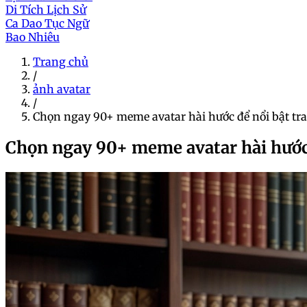
Di Tích Lịch Sử
Ca Dao Tục Ngữ
Bao Nhiêu
Trang chủ
/
ảnh avatar
/
Chọn ngay 90+ meme avatar hài hước để nổi bật tr
Chọn ngay 90+ meme avatar hài hước 