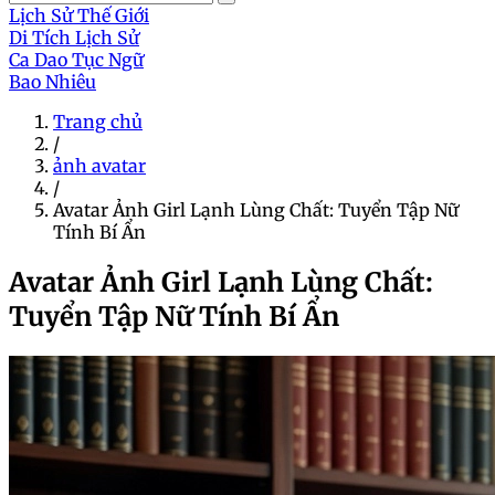
Lịch Sử Thế Giới
Di Tích Lịch Sử
Ca Dao Tục Ngữ
Bao Nhiêu
Trang chủ
/
ảnh avatar
/
Avatar Ảnh Girl Lạnh Lùng Chất: Tuyển Tập Nữ
Tính Bí Ẩn
Avatar Ảnh Girl Lạnh Lùng Chất:
Tuyển Tập Nữ Tính Bí Ẩn