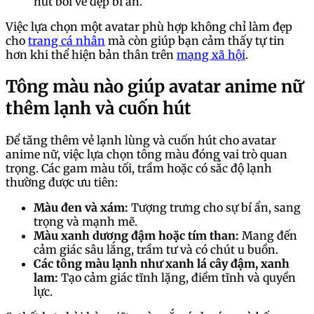
hút bởi vẻ đẹp bí ẩn.
Việc lựa chọn một avatar phù hợp không chỉ làm đẹp
cho
trang cá nhân
mà còn giúp bạn cảm thấy tự tin
hơn khi thể hiện bản thân trên
mạng xã hội
.
Tông màu nào giúp avatar anime nữ
thêm lạnh và cuốn hút
Để tăng thêm vẻ lạnh lùng và cuốn hút cho avatar
anime nữ, việc lựa chọn tông màu đóng vai trò quan
trọng. Các gam màu tối, trầm hoặc có sắc độ lạnh
thường được ưu tiên:
Màu đen và xám:
Tượng trưng cho sự bí ẩn, sang
trọng và mạnh mẽ.
Màu xanh dương đậm hoặc tím than:
Mang đến
cảm giác sâu lắng, trầm tư và có chút u buồn.
Các tông màu lạnh như xanh lá cây đậm, xanh
lam:
Tạo cảm giác tĩnh lặng, điềm tĩnh và quyền
lực.