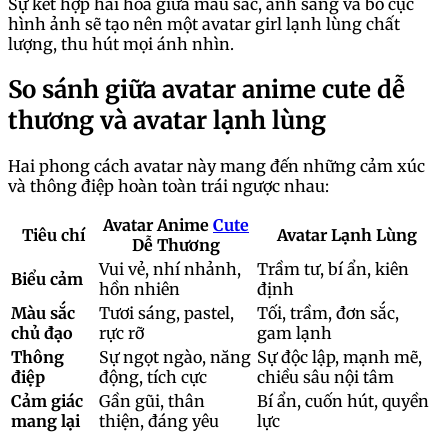
Sự kết hợp hài hòa giữa màu sắc, ánh sáng và bố cục
hình ảnh sẽ tạo nên một avatar girl lạnh lùng chất
lượng, thu hút mọi ánh nhìn.
So sánh giữa avatar anime cute dễ
thương và avatar lạnh lùng
Hai phong cách avatar này mang đến những cảm xúc
và thông điệp hoàn toàn trái ngược nhau:
Avatar Anime
Cute
Tiêu chí
Avatar Lạnh Lùng
Dễ Thương
Vui vẻ, nhí nhảnh,
Trầm tư, bí ẩn, kiên
Biểu cảm
hồn nhiên
định
Màu sắc
Tươi sáng, pastel,
Tối, trầm, đơn sắc,
chủ đạo
rực rỡ
gam lạnh
Thông
Sự ngọt ngào, năng
Sự độc lập, mạnh mẽ,
điệp
động, tích cực
chiều sâu nội tâm
Cảm giác
Gần gũi, thân
Bí ẩn, cuốn hút, quyền
mang lại
thiện, đáng yêu
lực