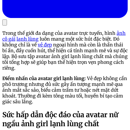
Trong thế giới đa dạng của avatar trực tuyến, hình
ảnh
cô gái
lạnh lùng
luôn mang một sức hút đặc biệt. Đó
không chỉ là về
vẻ đẹp
ngoại hình mà còn là thần thái
bí ẩn, đầy cuốn hút, thể hiện cá tính mạnh mẽ và sự độc
lập. Bộ sưu tập avatar ảnh girl lạnh lùng chất mà chúng
tôi tổng hợp sẽ giúp bạn thể hiện trọn vẹn phong cách
riêng.
Điểm nhấn của avatar girl lạnh lùng:
Vẻ đẹp không cần
phô trương nhưng đủ sức gây ấn tượng mạnh mẽ qua
ánh mắt sắc sảo, biểu cảm trầm tư hoặc nét mặt dứt
khoát. Thường đi kèm tông màu tối, huyền bí tạo cảm
giác sâu lắng.
Sức hấp dẫn độc đáo của avatar nữ
ngầu ảnh girl lạnh lùng chất