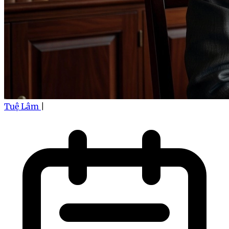
Tuệ Lâm
|