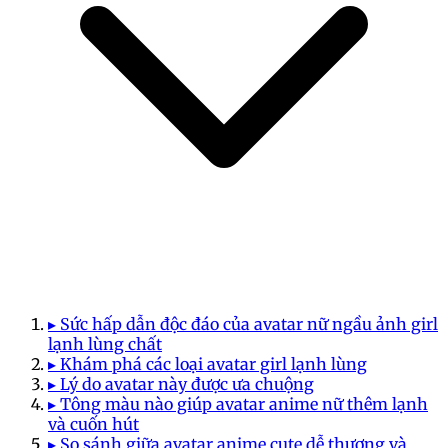
▸ Sức hấp dẫn độc đáo của avatar nữ ngầu ảnh girl
lạnh lùng chất
▸ Khám phá các loại avatar girl lạnh lùng
▸ Lý do avatar này được ưa chuộng
▸ Tông màu nào giúp avatar anime nữ thêm lạnh
và cuốn hút
▸ So sánh giữa avatar anime cute dễ thương và