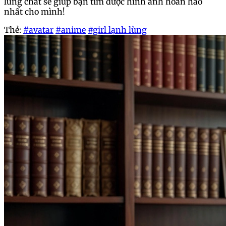
lùng chất sẽ giúp bạn tìm được hình ảnh hoàn hảo
nhất cho mình!
Thẻ:
#avatar
#anime
#girl lạnh lùng