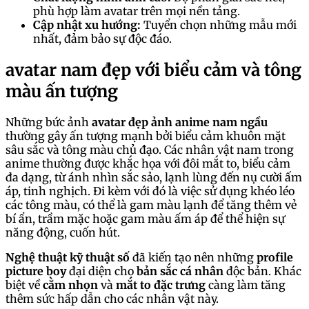
phù hợp làm avatar trên mọi nền tảng.
Cập nhật xu hướng:
Tuyển chọn những mẫu mới
nhất, đảm bảo sự độc đáo.
avatar nam đẹp với biểu cảm và tông
màu ấn tượng
Những bức ảnh
avatar đẹp ảnh anime nam ngầu
thường gây ấn tượng mạnh bởi biểu cảm khuôn mặt
sâu sắc và tông màu chủ đạo. Các nhân vật nam trong
anime thường được khắc họa với đôi mắt to, biểu cảm
đa dạng, từ ánh nhìn sắc sảo, lạnh lùng đến nụ cười ấm
áp, tinh nghịch. Đi kèm với đó là việc sử dụng khéo léo
các tông màu, có thể là gam màu lạnh để tăng thêm vẻ
bí ẩn, trầm mặc hoặc gam màu ấm áp để thể hiện sự
năng động, cuốn hút.
Nghệ thuật kỹ thuật số
đã kiến tạo nên những
profile
picture boy
đại diện cho
bản sắc cá nhân
độc bản. Khác
biệt về
cằm nhọn
và
mắt to đặc trưng
càng làm tăng
thêm sức hấp dẫn cho các nhân vật này.