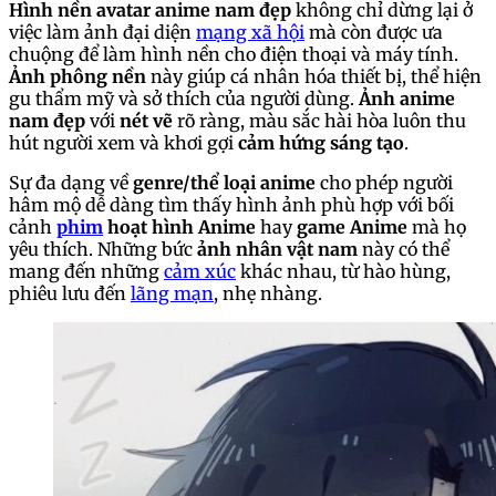
Hình nền avatar anime nam đẹp
không chỉ dừng lại ở
việc làm ảnh đại diện
mạng xã hội
mà còn được ưa
chuộng để làm hình nền cho điện thoại và máy tính.
Ảnh phông nền
này giúp cá nhân hóa thiết bị, thể hiện
gu thẩm mỹ và sở thích của người dùng.
Ảnh anime
nam đẹp
với
nét vẽ
rõ ràng, màu sắc hài hòa luôn thu
hút người xem và khơi gợi
cảm hứng sáng tạo
.
Sự đa dạng về
genre/thể loại anime
cho phép người
hâm mộ dễ dàng tìm thấy hình ảnh phù hợp với bối
cảnh
phim
hoạt hình Anime
hay
game Anime
mà họ
yêu thích. Những bức
ảnh nhân vật nam
này có thể
mang đến những
cảm xúc
khác nhau, từ hào hùng,
phiêu lưu đến
lãng mạn
, nhẹ nhàng.