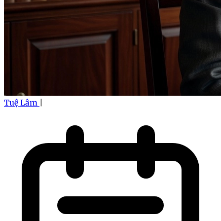
Tuệ Lâm
|