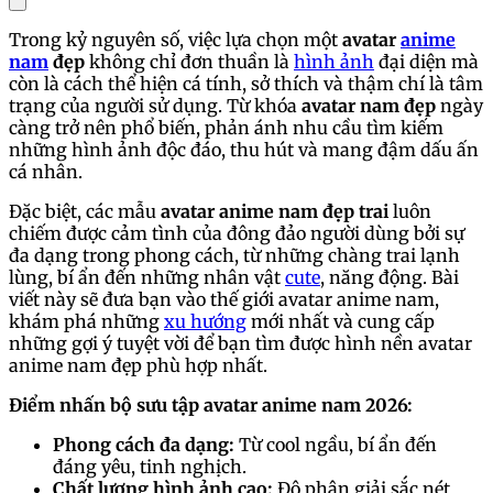
Trong kỷ nguyên số, việc lựa chọn một
avatar
anime
nam
đẹp
không chỉ đơn thuần là
hình ảnh
đại diện mà
còn là cách thể hiện cá tính, sở thích và thậm chí là tâm
trạng của người sử dụng. Từ khóa
avatar nam đẹp
ngày
càng trở nên phổ biến, phản ánh nhu cầu tìm kiếm
những hình ảnh độc đáo, thu hút và mang đậm dấu ấn
cá nhân.
Đặc biệt, các mẫu
avatar anime nam đẹp trai
luôn
chiếm được cảm tình của đông đảo người dùng bởi sự
đa dạng trong phong cách, từ những chàng trai lạnh
lùng, bí ẩn đến những nhân vật
cute
, năng động. Bài
viết này sẽ đưa bạn vào thế giới avatar anime nam,
khám phá những
xu hướng
mới nhất và cung cấp
những gợi ý tuyệt vời để bạn tìm được hình nền avatar
anime nam đẹp phù hợp nhất.
Điểm nhấn bộ sưu tập avatar anime nam 2026:
Phong cách đa dạng:
Từ cool ngầu, bí ẩn đến
đáng yêu, tinh nghịch.
Chất lượng hình ảnh cao:
Độ phân giải sắc nét,