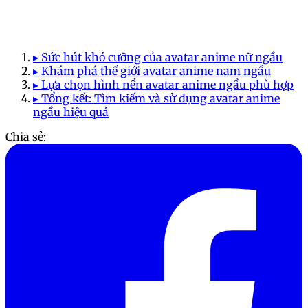
▸ Sức hút khó cưỡng của avatar anime nữ ngầu
▸ Khám phá thế giới avatar anime nam ngầu
▸ Lựa chọn hình nền avatar anime ngầu phù hợp
▸ Tổng kết: Tìm kiếm và sử dụng avatar anime
ngầu hiệu quả
Chia sẻ: