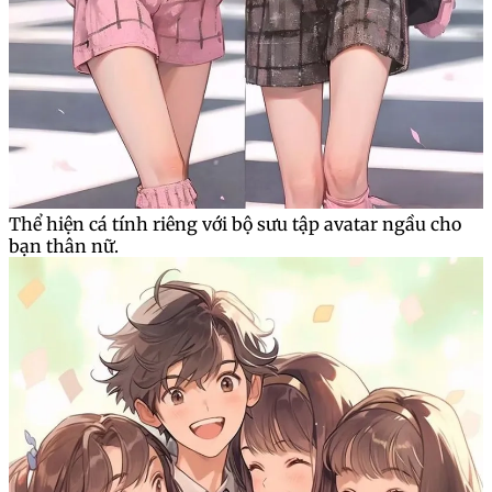
Thể hiện cá tính riêng với bộ sưu tập avatar ngầu cho
bạn thân nữ.