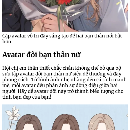
Cặp avatar vô tri đầy sáng tạo để hai bạn thân nổi bật
hơn.
Avatar đôi bạn thân nữ
Hội chị em thân thiết chắc chắn không thể bỏ qua bộ
sưu tập avatar đôi bạn thân nữ siêu dễ thương và đầy
phong cách. Từ hình ảnh nhẹ nhàng đến cá tính mạnh
mẽ, mỗi avatar đều phản ánh sự đồng điệu giữa hai
người. Hãy để avatar đôi này trở thành biểu tượng cho
tình bạn đẹp của bạn!