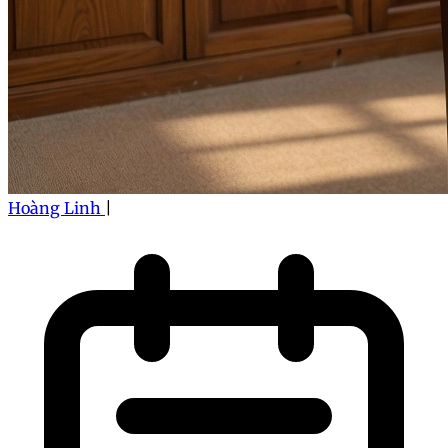
Hoàng Linh
|