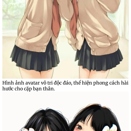
Hình ảnh avatar vô tri độc đáo, thể hiện phong cách hài
hước cho cặp bạn thân.