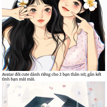
Avatar đôi cute dành riêng cho 2 bạn thân nữ, gắn kết
tình bạn mãi mãi.