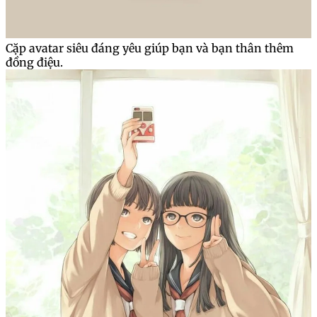
Cặp avatar siêu đáng yêu giúp bạn và bạn thân thêm
đồng điệu.