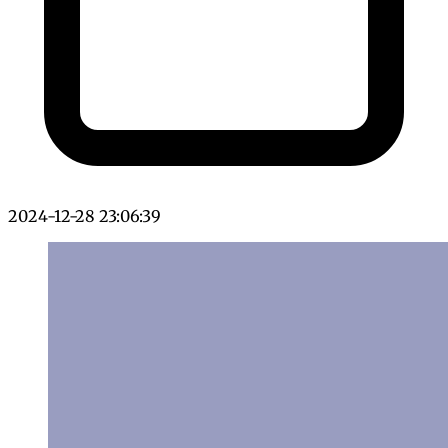
2024-12-28 23:06:39