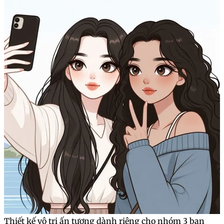
Thiết kế vô tri ấn tượng dành riêng cho nhóm 3 bạn