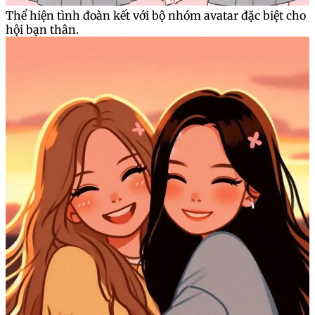
Thể hiện tình đoàn kết với bộ nhóm avatar đặc biệt cho
hội bạn thân.