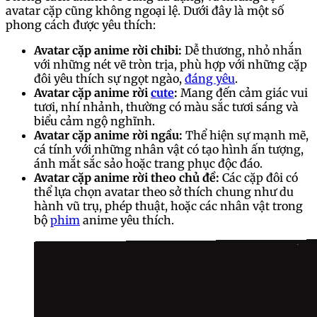
avatar cặp cũng không ngoại lệ. Dưới đây là một số
phong cách được yêu thích:
Avatar cặp anime rời chibi:
Dễ thương, nhỏ nhắn
với những nét vẽ tròn trịa, phù hợp với những cặp
đôi yêu thích sự ngọt ngào,
đáng yêu
.
Avatar cặp anime rời
cute
:
Mang đến cảm giác vui
tươi, nhí nhảnh, thường có màu sắc tươi sáng và
biểu cảm ngộ nghĩnh.
Avatar cặp anime rời ngầu:
Thể hiện sự mạnh mẽ,
cá tính với những nhân vật có tạo hình ấn tượng,
ánh mắt sắc sảo hoặc trang phục độc đáo.
Avatar cặp anime rời theo chủ đề:
Các cặp đôi có
thể lựa chọn avatar theo sở thích chung như du
hành vũ trụ, phép thuật, hoặc các nhân vật trong
bộ
phim
anime yêu thích.