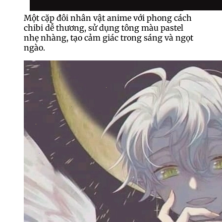
Một cặp đôi nhân vật anime với phong cách
chibi dễ thương, sử dụng tông màu pastel
nhẹ nhàng, tạo cảm giác trong sáng và ngọt
ngào.