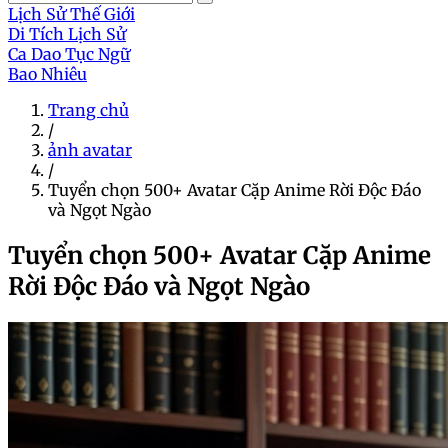
Lịch Sử Thế Giới
Di Tích Lịch Sử
Ca Dao Tục Ngữ
Bao Nhiêu
Trang chủ
/
ảnh avatar
/
Tuyển chọn 500+ Avatar Cặp Anime Rời Độc Đáo
và Ngọt Ngào
Tuyển chọn 500+ Avatar Cặp Anime
Rời Độc Đáo và Ngọt Ngào