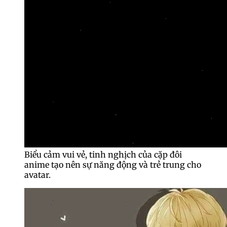
Biểu cảm vui vẻ, tinh nghịch của cặp đôi
anime tạo nên sự năng động và trẻ trung cho
avatar.