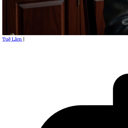
Tuệ Lâm
|