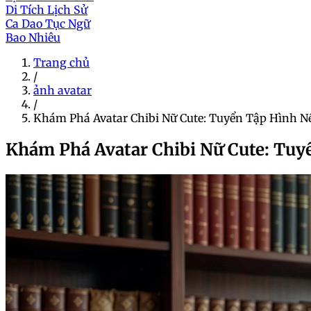
Di Tích Lịch Sử
Ca Dao Tục Ngữ
Bao Nhiêu
Trang chủ
/
ảnh avatar
/
Khám Phá Avatar Chibi Nữ Cute: Tuyển Tập Hình N
Khám Phá Avatar Chibi Nữ Cute: Tuy